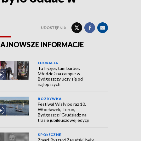
UDOSTĘPNIJ:
AJNOWSZE INFORMACJE
EDUKACJA
Tu fryzjer, tam barber.
Młodzież na campie w
Bydgoszczy uczy się od
najlepszych
ROZRYWKA
Festiwal Wisły po raz 10.
Włocławek, Toruń,
Bydgoszcz i Grudziądz na
trasie jubileuszowej edycji
SPOŁECZNE
Zmarł Ryszard Zarudzki, były