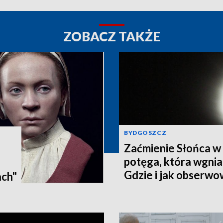
ZOBACZ TAKŻE
BYDGOSZCZ
Zaćmienie Słońca w 
potęga, która wgnia
:
Gdzie i jak obserwo
ach"
Pomorzu? [zdjęcia, a