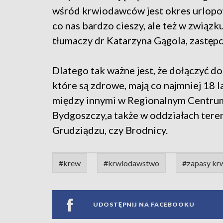
wśród krwiodawców jest okres urlopow
co nas bardzo cieszy, ale też w związk
tłumaczy dr Katarzyna Gągola, zastęp
Dlatego tak ważne jest, że dołączyć 
które są zdrowe, mają co najmniej 18 l
między innymi w Regionalnym Centru
Bydgoszczy,a także w oddziałach tere
Grudziądzu, czy Brodnicy.
#krew
#krwiodawstwo
#zapasy kr
UDOSTĘPNIJ NA FACEBOOKU