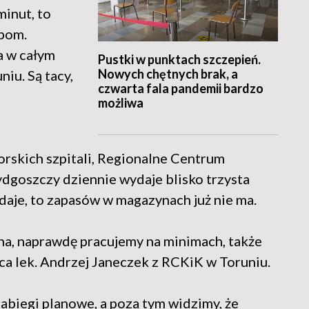
minut, to
bom.
a w całym
Pustki w punktach szczepień.
Nowych chętnych brak, a
niu. Są tacy,
czwarta fala pandemii bardzo
możliwa
rskich szpitali, Regionalne Centrum
goszczy dziennie wydaje blisko trzysta
 udaje, to zapasów w magazynach już nie ma.
ebna, naprawdę pracujemy na minimach, także
ca lek. Andrzej Janeczek z RCKiK w Toruniu.
 zabiegi planowe, a poza tym widzimy, że