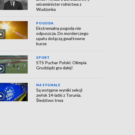
wiceminister rolnictwa z
Wudzynka
POGODA
Ekstremalna pogoda nie
odpuszcza. Do morderczego
upału dołączą gwałtowne
burze
SPORT
STS Puchar Polski: Olimpia
Grudziądz gra dalej!
NA SYGNALE
Są wstępne wyniki sekcji
zwłok 14-latki z Torunia.
Śledztwo trwa