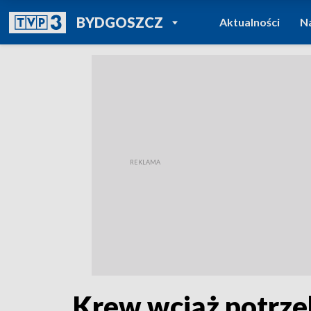
POWRÓT DO
BYDGOSZCZ
Aktualności
N
TVP REGIONY
Krew wciąż potrze