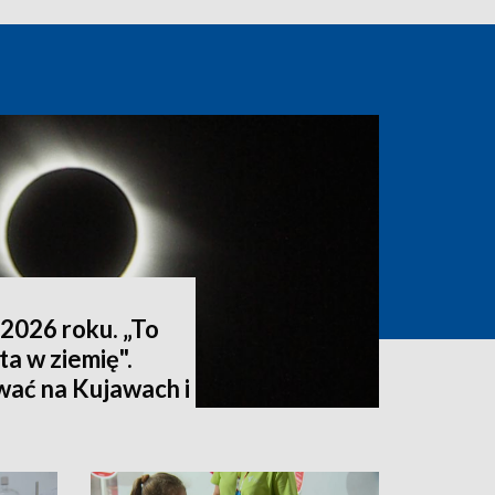
2026 roku. „To
ta w ziemię".
wać na Kujawach i
ktualizacja]