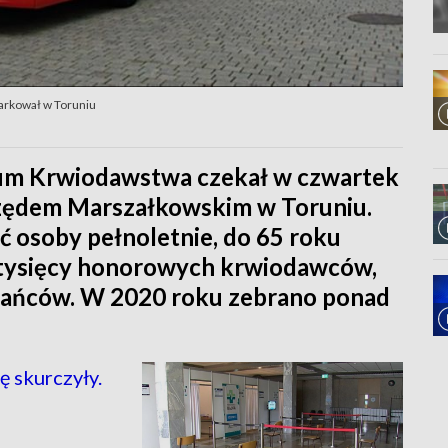
rkował w Toruniu
um Krwiodawstwa czekał w czwartek
zędem Marszałkowskim w Toruniu.
osoby pełnoletnie, do 65 roku
35 tysięcy honorowych krwiodawców,
kańców. W 2020 roku zebrano ponad
 skurczyły.