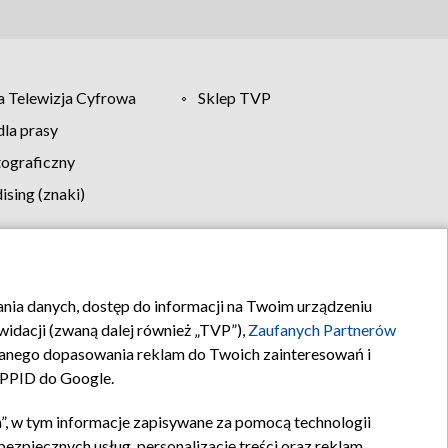
 Telewizja Cyfrowa
Sklep TVP
la prasy
tograficzny
sing (znaki)
klamy
Kontakt
rania danych, dostęp do informacji na Twoim urządzeniu
idacji (zwaną dalej również „TVP”),
Zaufanych Partnerów
anego dopasowania reklam do Twoich zainteresowań i
a PPID do Google.
”, w tym informacje zapisywane za pomocą technologii
zpiecznych usług, personalizację treści oraz reklam,