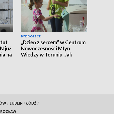
BYDGOSZCZ
tut
„Dzień z sercem” w Centrum
N już
Nowoczesności Młyn
nia na
Wiedzy w Toruniu. Jak
działa ten mięsień, ile krwi
pompuje w minutę?
KÓW
/
LUBLIN
/
ŁÓDŹ
/
ROCŁAW