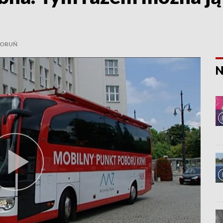
ORUŃ
N