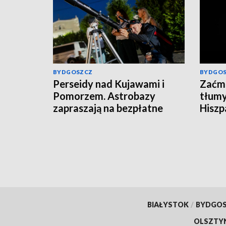
BYDGOSZCZ
BYDGO
Perseidy nad Kujawami i
Zaćmi
Pomorzem. Astrobazy
tłumy
zapraszają na bezpłatne
Hiszpa
obserwacje nocnego nieba
BIAŁYSTOK
/
BYDGO
OLSZTY