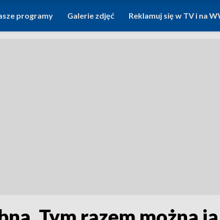
asze programy
Galerie zdjęć
Reklamuj się w TV i na
bna. Tym razem można ją