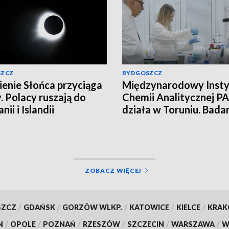
SZCZ
BYDGOSZCZ
enie Słońca przyciąga
Międzynarodowy Insty
. Polacy ruszają do
Chemii Analitycznej PA
nii i Islandii
działa w Toruniu. Bada
najwyższym poziomie
naukowym!
ZOBACZ WIĘCEJ
SZCZ
/
GDAŃSK
/
GORZÓW WLKP.
/
KATOWICE
/
KIELCE
/
KRA
N
/
OPOLE
/
POZNAŃ
/
RZESZÓW
/
SZCZECIN
/
WARSZAWA
/
W