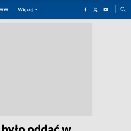
 WWW
Więcej
 było oddać w