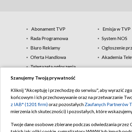
Abonament TVP
Emisja w TVP
Rada Programowa
System NOS
Biuro Reklamy
Ogłoszenie pr
Oferta Handlowa
Akademia Tele
Telegazeta ogłoszenia
Szanujemy Twoją prywatność
Regulamin TVP
Kliknij "Akceptuję i przechodzę do serwisu", aby wyrazić zg
końcowym i ich przechowywanie oraz na przetwarzanie Twoich
z IAB* (1201 firm)
oraz pozostałych
Zaufanych Partnerów T
mierzenia ich skuteczności) i pozostałych, które wskazujemy
Twoje dane osobowe zbierane podczas odwiedzania przez 
takich jak: pliki cookie, sygnalizatory WWW lub innych pod