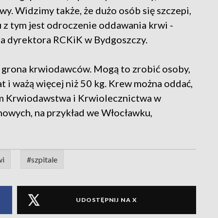
y. Widzimy także, że dużo osób się szczepi,
u z tym jest odroczenie oddawania krwi -
ca dyrektora RCKiK w Bydgoszczy.
do grona krwiodawców. Mogą to zrobić osoby,
at i ważą więcej niż 50 kg. Krew można oddać,
m Krwiodawstwa i Krwiolecznictwa w
nowych, na przykład we Włocławku,
wi
#szpitale
UDOSTĘPNIJ NA X