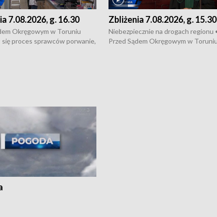
ia 7.08.2026, g. 16.30
Zbliżenia 7.08.2026, g. 15.30
dem Okręgowym w Toruniu
Niebezpiecznie na drogach regionu 
 się proces sprawców porwanie,
Przed Sądem Okręgowym w Toruni
 tortur pod Grudziądzem • 3 mln
rozpoczął się proces sprawców por
 mogą wynosić straty po pożarze
pobicie i tortur pod Grudziądzem • 
Kossaka w Bydgoszczy •
o oszczędzanie wody • Ważne dla
cznie na drogach regionu •
rolników badania w Stacji Doświadcz
ąg sporu o pranie na bydgoskich
Oceny Odmian w Chrząstowie
kach
a