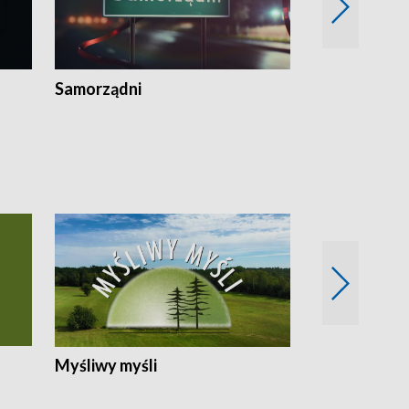
Samorządni
Wspólna sp
Myśliwy myśli
Spotkania z 