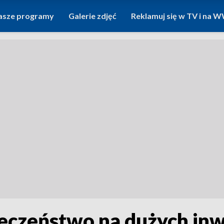
asze programy
Galerie zdjęć
Reklamuj się w TV i na
eczeństwo na dużych inwe