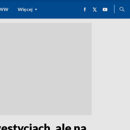
 WWW
Więcej
stycjach, ale na