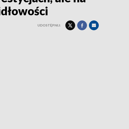
idłowości
UDOSTĘPNIJ: