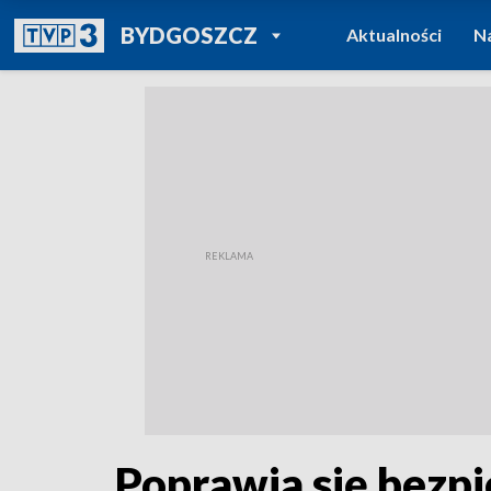
POWRÓT DO
BYDGOSZCZ
Aktualności
N
TVP REGIONY
Poprawia się bezpi