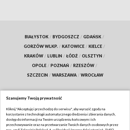
BIAŁYSTOK
/
BYDGOSZCZ
/
GDAŃSK
/
GORZÓW WLKP.
/
KATOWICE
/
KIELCE
/
KRAKÓW
/
LUBLIN
/
ŁÓDŹ
/
OLSZTYN
/
OPOLE
/
POZNAŃ
/
RZESZÓW
/
SZCZECIN
/
WARSZAWA
/
WROCŁAW
Szanujemy Twoją prywatność
Dołącz do nas:
Kliknij "Akceptuję i przechodzę do serwisu", aby wyrazić zgody na
korzystanie z technologii automatycznego śledzenia i zbierania danych,
TVP
dostęp do informacji na Twoim urządzeniu końcowym i ich
Abonament TVP
przechowywanie oraz na przetwarzanie Twoich danych osobowych przez
Regulamin TVP
nas, czyli Telewizję Polską S.A. w likwidacji (zwaną dalej również „TVP”),