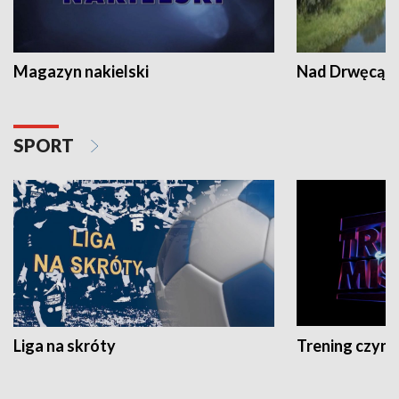
Magazyn nakielski
Nad Drwęcą
SPORT
Liga na skróty
Trening czyni 