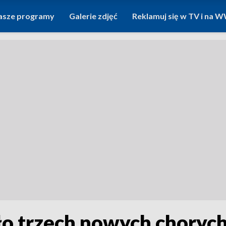
asze programy
Galerie zdjęć
Reklamuj się w TV i na
o trzech nowych choryc