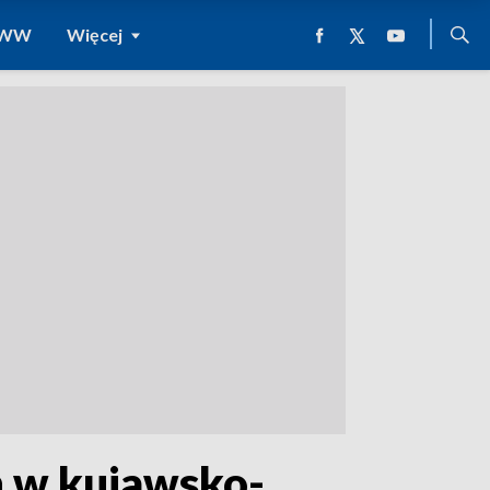
 WWW
Więcej
h w kujawsko-