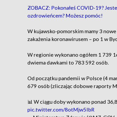
ZOBACZ: Pokonałeś COVID-19? Jeste
ozdrowieńcem? Możesz pomóc!
W kujawsko-pomorskim mamy 3 nowe 
zakażenia koronawirusem – po 1 w Byd
W regionie wykonano ogółem 1 739 16
dwiema dawkami to 783 592 osób.
Od początku pandemii w Polsce (4 mar
679 osób (zliczając dobowe raporty 
📊 W ciągu doby wykonano ponad 36,8 
pic.twitter.com/8otMjw5lbR