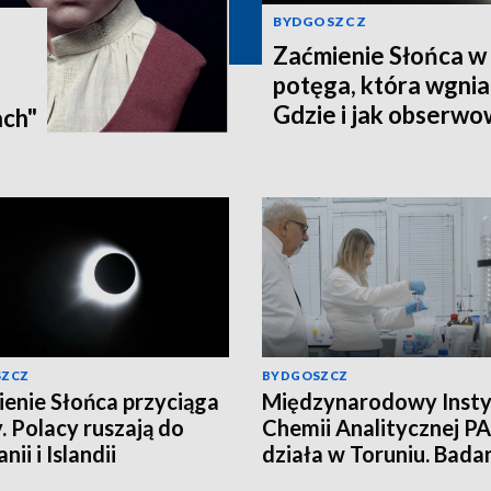
BYDGOSZCZ
Zaćmienie Słońca w 
potęga, która wgnia
:
Gdzie i jak obserwo
ach"
Pomorzu? [zdjęcia, a
SZCZ
BYDGOSZCZ
enie Słońca przyciąga
Międzynarodowy Insty
. Polacy ruszają do
Chemii Analitycznej PA
nii i Islandii
działa w Toruniu. Bada
najwyższym poziomie