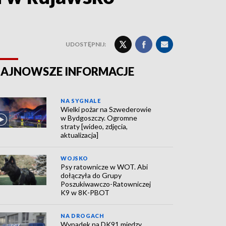
UDOSTĘPNIJ:
AJNOWSZE INFORMACJE
NA SYGNALE
Wielki pożar na Szwederowie
w Bydgoszczy. Ogromne
straty [wideo, zdjęcia,
aktualizacja]
WOJSKO
Psy ratownicze w WOT. Abi
dołączyła do Grupy
Poszukiwawczo-Ratowniczej
K9 w 8K-PBOT
NA DROGACH
Wypadek na DK91 między