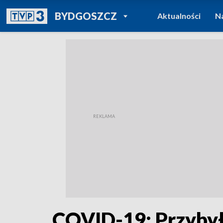
POWRÓT DO
BYDGOSZCZ
Aktualności
N
TVP REGIONY
COVID-19: Przybył