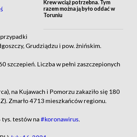
Krew wciąż potrzebna. Tym
razem można ją było oddać w
ś
Toruniu
przypadki
goszczy, Grudziądzu i pow. żnińskim.
0 szczepień. Liczba w pełni zaszczepionych
ca), na Kujawach i Pomorzu zakaziło się 180
MZ). Zmarło 4713 mieszkańców regionu.
tys. testów na
#koronawirus
.