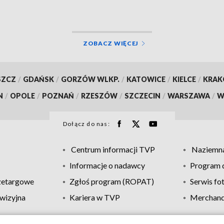
naukowym!
ZOBACZ WIĘCEJ
SZCZ
/
GDAŃSK
/
GORZÓW WLKP.
/
KATOWICE
/
KIELCE
/
KRA
N
/
OPOLE
/
POZNAŃ
/
RZESZÓW
/
SZCZECIN
/
WARSZAWA
/
W
Dołącz do nas:
Centrum informacji TVP
Naziemna
Informacje o nadawcy
Program d
zetargowe
Zgłoś program (ROPAT)
Serwis fo
wizyjna
Kariera w TVP
Merchandi