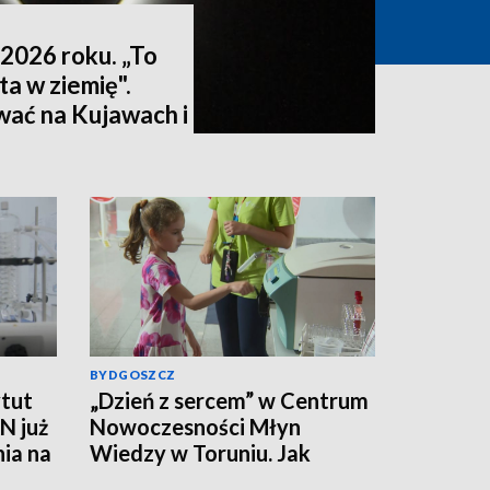
2026 roku. „To
ta w ziemię".
wać na Kujawach i
ktualizacja]
BYDGOSZCZ
tut
„Dzień z sercem” w Centrum
N już
Nowoczesności Młyn
nia na
Wiedzy w Toruniu. Jak
działa ten mięsień, ile krwi