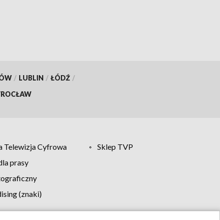
pompuje w minutę?
KÓW
/
LUBLIN
/
ŁÓDŹ
/
ROCŁAW
 Telewizja Cyfrowa
Sklep TVP
la prasy
tograficzny
sing (znaki)