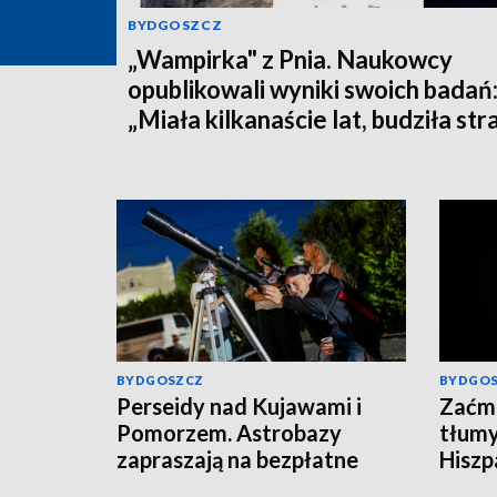
BYDGOSZCZ
„Wampirka" z Pnia. Naukowcy
opublikowali wyniki swoich badań
„Miała kilkanaście lat, budziła str
BYDGOSZCZ
BYDGO
Perseidy nad Kujawami i
Zaćmi
Pomorzem. Astrobazy
tłumy
zapraszają na bezpłatne
Hiszpa
obserwacje nocnego nieba