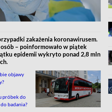
przypadki zakażenia koronawirusem.
osób – poinformowało w piątek
ątku epidemii wykryto ponad 2,8 mln
ch.
ebie objawy
y?
u próbek do
 do badania?