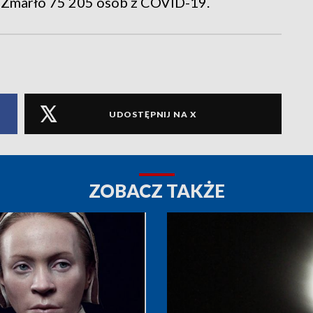
 Zmarło 75 205 osób z COVID-19.
UDOSTĘPNIJ NA X
ZOBACZ TAKŻE