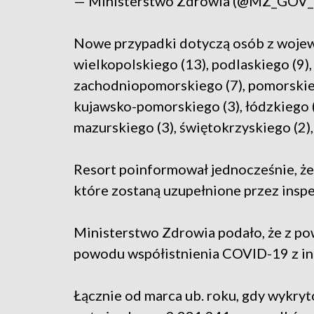
— Ministerstwo Zdrowia (@MZ_GOV
Nowe przypadki dotyczą osób z woje
wielkopolskiego (13), podlaskiego (9), 
zachodniopomorskiego (7), pomorskiego
kujawsko-pomorskiego (3), łódzkiego (
mazurskiego (3), świętokrzyskiego (2), 
Resort poinformował jednocześnie, że
które zostaną uzupełnione przez inspe
Ministerstwo Zdrowia podało, że z po
powodu współistnienia COVID-19 z in
Łącznie od marca ub. roku, gdy wykry