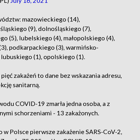
_PL)
July 16, 2021
wództw: mazowieckiego (14),
śląskiego (9), dolnośląskiego (7),
 (5), lubelskiego (4), małopolskiego (4),
3), podkarpackiego (3), warmińsko-
lubuskiego (1), opolskiego (1).
 pięć zakażeń to dane bez wskazania adresu,
kcję sanitarną.
wodu COVID-19 zmarła jedna osoba, a z
nymi schorzeniami - 13 zakażonych.
to w Polsce pierwsze zakażenie SARS-CoV-2,