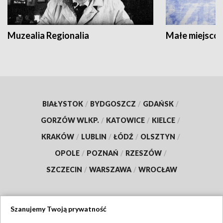
Muzealia Regionalia
Małe miejscow
BIAŁYSTOK
/
BYDGOSZCZ
/
GDAŃSK
/
GORZÓW WLKP.
/
KATOWICE
/
KIELCE
/
KRAKÓW
/
LUBLIN
/
ŁÓDŹ
/
OLSZTYN
/
OPOLE
/
POZNAŃ
/
RZESZÓW
/
SZCZECIN
/
WARSZAWA
/
WROCŁAW
Szanujemy Twoją prywatność
Dołącz do nas: