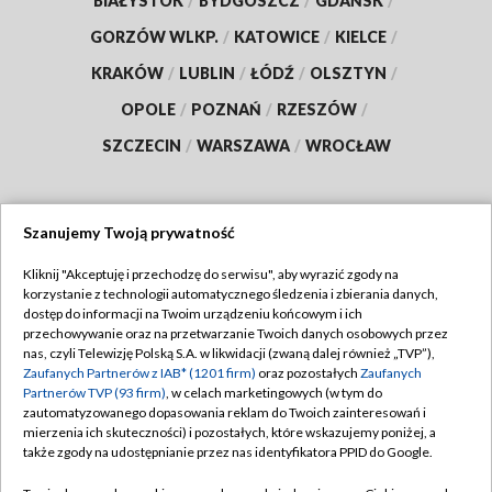
BIAŁYSTOK
/
BYDGOSZCZ
/
GDAŃSK
/
GORZÓW WLKP.
/
KATOWICE
/
KIELCE
/
KRAKÓW
/
LUBLIN
/
ŁÓDŹ
/
OLSZTYN
/
OPOLE
/
POZNAŃ
/
RZESZÓW
/
SZCZECIN
/
WARSZAWA
/
WROCŁAW
Szanujemy Twoją prywatność
Dołącz do nas:
Kliknij "Akceptuję i przechodzę do serwisu", aby wyrazić zgody na
korzystanie z technologii automatycznego śledzenia i zbierania danych,
TVP
dostęp do informacji na Twoim urządzeniu końcowym i ich
Abonament TVP
przechowywanie oraz na przetwarzanie Twoich danych osobowych przez
Regulamin TVP
nas, czyli Telewizję Polską S.A. w likwidacji (zwaną dalej również „TVP”),
Emisja w TVP
Polityka prywatności
Zaufanych Partnerów z IAB* (1201 firm)
oraz pozostałych
Zaufanych
Partnerów TVP (93 firm)
, w celach marketingowych (w tym do
Centrum informacji TVP
Moje zgody
zautomatyzowanego dopasowania reklam do Twoich zainteresowań i
mierzenia ich skuteczności) i pozostałych, które wskazujemy poniżej, a
Naziemna Telewizja Cyfrowa
Pomoc
także zgody na udostępnianie przez nas identyfikatora PPID do Google.
Sklep TVP
Biuro reklamy