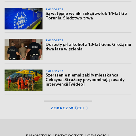
BYDGOSZCZ
Są wstępne wyniki sekcji zwłok 14-latki z
Torunia. Śledztwo trwa
BYDGOSZCZ
Dorosły pił alkohol z 13-latkiem. Grożą mu
dwa lata więzienia
BYDGOSZCZ
Szerszenie niemal zabiły mieszkańca
Cekcyna. Strażacy przypominają zasady
interwencji [wideo]
ZOBACZ WIĘCEJ