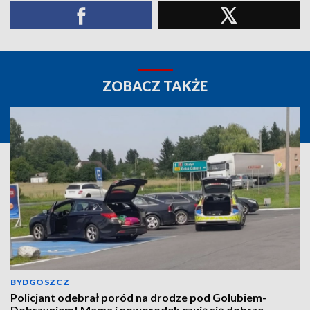
ZOBACZ TAKŻE
BYDGOSZCZ
Policjant odebrał poród na drodze pod Golubiem-
Dobrzyniem! Mama i noworodek czują się dobrze