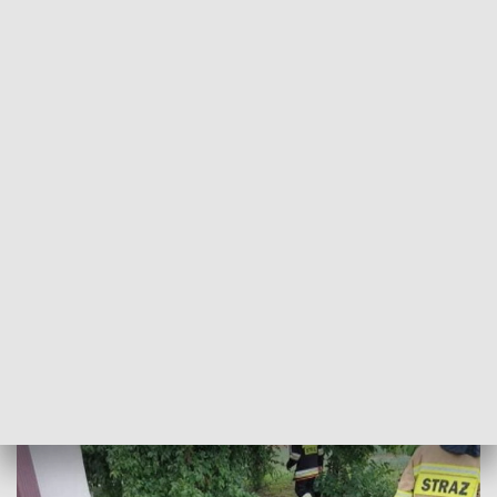
POWRÓT DO
BYDGOSZCZ
TVP REGIONY
Kujawsko-pomorscy strażacy walczą ze
skutkami burz
2021-07-16
Błażej Karczmarczyk, cw