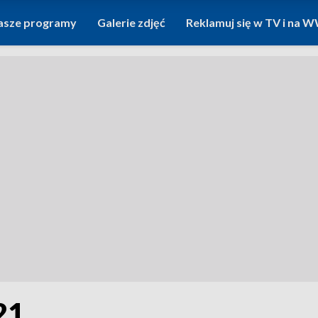
asze programy
Galerie zdjęć
Reklamuj się w TV i na
21