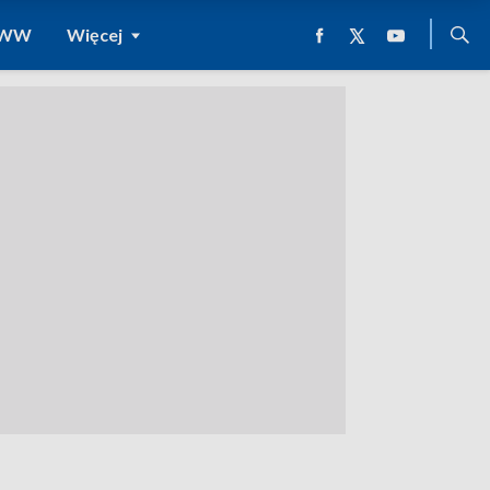
 WWW
Więcej