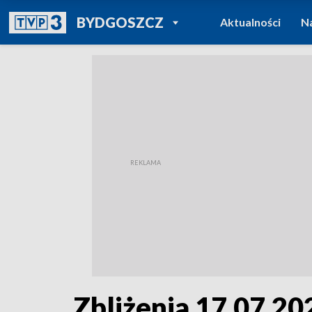
POWRÓT DO
BYDGOSZCZ
Aktualności
N
TVP REGIONY
Zbliżenia 17.07.20