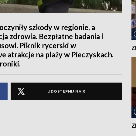
czyniły szkody w regionie, a
ja zdrowia. Bezpłatne badania i
sowi. Piknik rycerski w
Z
 atrakcje na plaży w Pieczyskach.
roniki.
UDOSTĘPNIJ NA X
Z