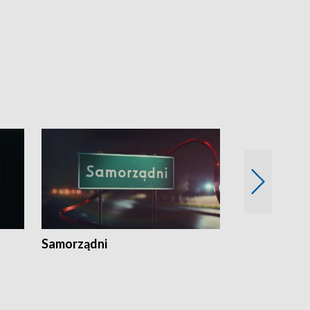
Samorządni
Wspólna sp