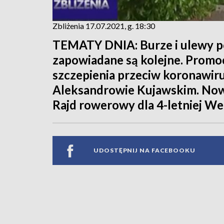
Zbliżenia 17.07.2021, g. 18:30
TEMATY DNIA: Burze i ulewy po
zapowiadane są kolejne. Promoc
szczepienia przeciw koronawiru
Aleksandrowie Kujawskim. Nowe
Rajd rowerowy dla 4-letniej We
UDOSTĘPNIJ NA FACEBOOKU