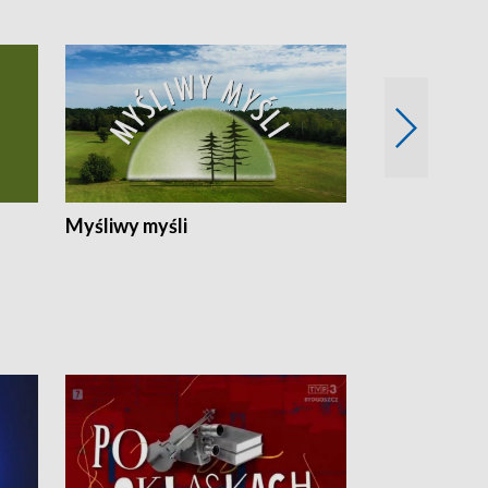
Myśliwy myśli
Spotkania z 