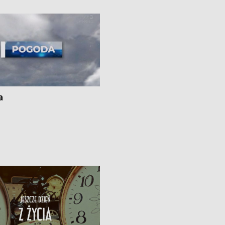
kach
a