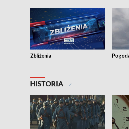
recept po spaleniu apteki w Bydgoszczy •
Kapuścis
Dalszy ciąg sąsiedzkiego sporu o
wywieszanie prania
Zbliżenia
Pogod
HISTORIA