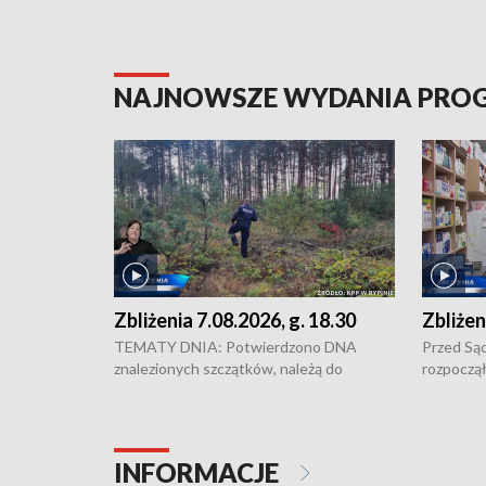
NAJNOWSZE WYDANIA PR
Zbliżenia 7.08.2026, g. 18.30
Zbliżen
TEMATY DNIA: Potwierdzono DNA
Przed Są
znalezionych szczątków, należą do
rozpoczął
zaginionej Jowity Zielińskiej • Tragiczny
pobicie i
finał prac serwisowych w studni w Solcu
zł - tyle
Kujawskim • Festiwal dziewięciu wzgórz
przy ul. 
w Chełmnie i Festiwal Wisły w kilku
Niebezpie
INFORMACJE
miastach regionu • Problem z realizacją
Dalszy ci