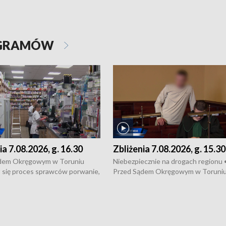
OGRAMÓW
ia 7.08.2026, g. 16.30
Zbliżenia 7.08.2026, g. 15.30
dem Okręgowym w Toruniu
Niebezpiecznie na drogach regionu 
 się proces sprawców porwanie,
Przed Sądem Okręgowym w Toruni
 tortur pod Grudziądzem • 3 mln
rozpoczął się proces sprawców por
 mogą wynosić straty po pożarze
pobicie i tortur pod Grudziądzem • 
Kossaka w Bydgoszczy •
o oszczędzanie wody • Ważne dla
cznie na drogach regionu •
rolników badania w Stacji Doświadcz
ąg sporu o pranie na bydgoskich
Oceny Odmian w Chrząstowie