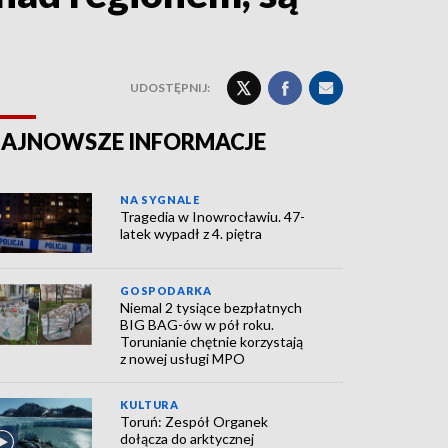
UDOSTĘPNIJ:
AJNOWSZE INFORMACJE
NA SYGNALE
Tragedia w Inowrocławiu. 47-
latek wypadł z 4. piętra
GOSPODARKA
Niemal 2 tysiące bezpłatnych
BIG BAG-ów w pół roku.
Torunianie chętnie korzystają
z nowej usługi MPO
KULTURA
Toruń: Zespół Organek
dołącza do arktycznej