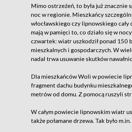
Mimo ostrzeżeń, to była już znacznie 
noc w regionie. Mieszkańcy szczegól
włocławskiego czy lipnowskiego cały 
mają w pamięci to, co działo się w nocy
czwartek: wiatr uszkodził ponad 150 
mieszkalnych i gospodarczych. W wiel
nadal trwa usuwanie skutków nawałnic
Dla mieszkańców Woli w powiecie lipn
fragment dachu budynku mieszkalnego. 
metrów od domu. Z pomocą ruszyli stra
W całym powiecie lipnowskim wiatr u
także połamane drzewa. Tak było m.in.