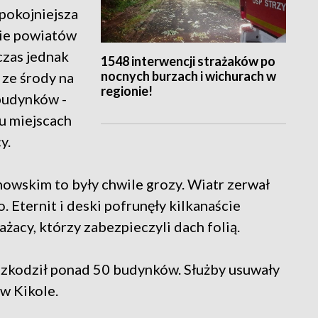
spokojniejsza
nie powiatów
czas jednak
1548 interwencji strażaków po
nocnych burzach i wichurach w
 ze środy na
regionie!
budynków -
u miejscach
y.
owskim to były chwile grozy. Wiatr zerwał
Eternit i deski pofrunęły kilkanaście
żacy, którzy zabezpieczyli dach folią.
szkodził ponad 50 budynków. Służby usuwały
 w Kikole.