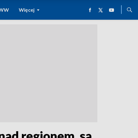
 WWW
Więcej
nad regionem, są