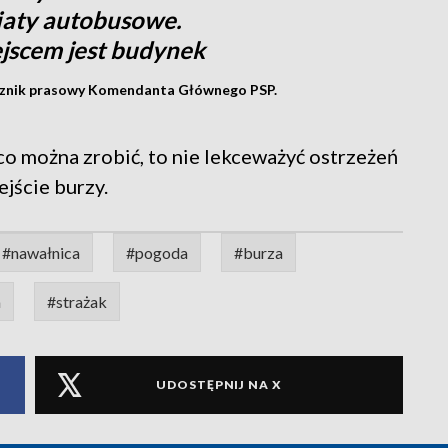
wiaty autobusowe.
jscem jest budynek
rzecznik prasowy Komendanta Głównego PSP.
o można zrobić, to nie lekceważyć ostrzeżeń
jście burzy.
#nawałnica
#pogoda
#burza
a
#strażak
UDOSTĘPNIJ NA X