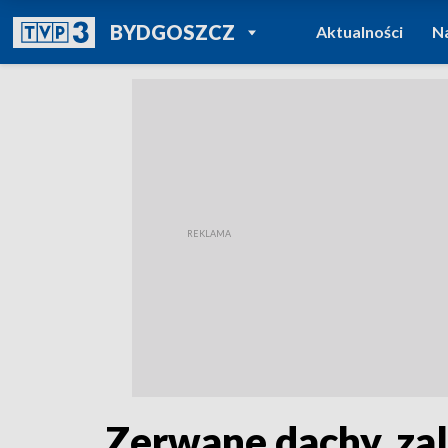
POWRÓT DO
BYDGOSZCZ
Aktualności
N
TVP REGIONY
Zerwane dachy, zal