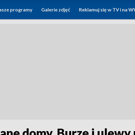
asze programy
Galerie zdjęć
Reklamuj się w TV i na
ane domy. Burze i ulewy 