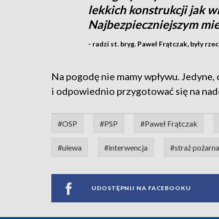
lekkich konstrukcji jak 
Najbezpieczniejszym mie
- radzi st. bryg. Paweł Frątczak, były 
Na pogodę nie mamy wpływu. Jedyne, c
i odpowiednio przygotować się na nade
#OSP
#PSP
#Paweł Frątczak
#ulewa
#interwencja
#straż pożarn
UDOSTĘPNIJ NA FACEBOOKU