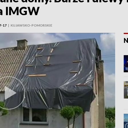
ia IMGW
7-17
|
KUJAWSKO-POMORSKIE
N