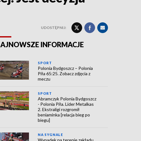
UDOSTĘPNIJ:
AJNOWSZE INFORMACJE
SPORT
Polonia Bydgoszcz – Polonia
Piła 65:25. Zobacz zdjęcia z
meczu
SPORT
Abramczyk Polonia Bydgoszcz
- Polonia Piła. Lider Metalkas
2. Ekstraligi rozgromił
beniaminka [relacja bieg po
biegu]
NA SYGNALE
Wypadek na terenie zakładu