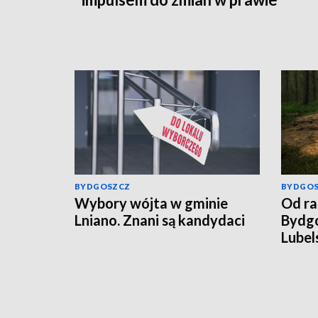
BYDGOSZCZ
BYDGO
Wybory wójta w gminie
Od ra
Lniano. Znani są kandydaci
Bydgo
Lubel
rosyj