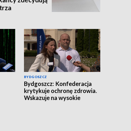
trza
BYDGOSZCZ
Bydgoszcz: Konfederacja
krytykuje ochronę zdrowia.
Wskazuje na wysokie
zarobki lekarzy i problemy
pacjentów