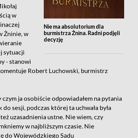
ikołaj
ścią w
inaczej
Nie ma absolutorium dla
burmistrza Żnina. Radni podjęli
w Żninie, w
decyzję
ewieranie
j sytuacji
y - stanowi
komentuje Robert Luchowski, burmistrz
y czym ja osobiście odpowiadałem na pytania
 do sesji, podczas której ta uchwała była
też uzasadnienia ustne. Nie wiem, czy
mkniemy w najbliższym czasie. Nie
się do Wojewódzkiego Sądu