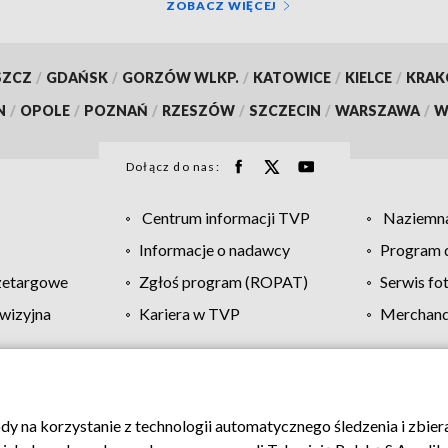
ZOBACZ WIĘCEJ
SZCZ
/
GDAŃSK
/
GORZÓW WLKP.
/
KATOWICE
/
KIELCE
/
KRA
N
/
OPOLE
/
POZNAŃ
/
RZESZÓW
/
SZCZECIN
/
WARSZAWA
/
W
Dołącz do nas:
Centrum informacji TVP
Naziemna
Informacje o nadawcy
Program d
zetargowe
Zgłoś program (ROPAT)
Serwis fo
wizyjna
Kariera w TVP
Merchandi
Polityka prywatności
Moje zgody
Pomoc
Biuro re
ody na korzystanie z technologii automatycznego śledzenia i zbie