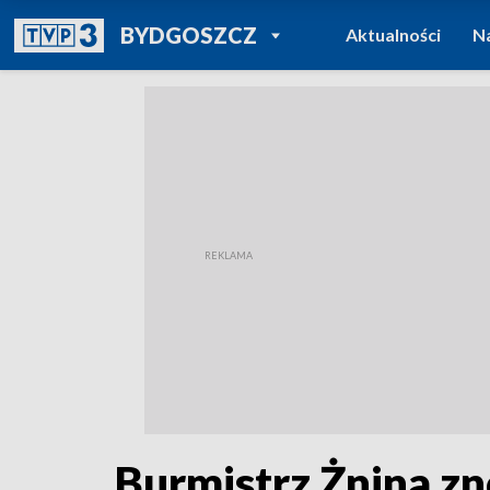
POWRÓT DO
BYDGOSZCZ
Aktualności
N
TVP REGIONY
Burmistrz Żnina zn