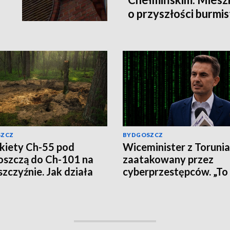
o przyszłości burmis
SZCZ
BYDGOSZCZ
kiety Ch-55 pod
Wiceminister z Torunia
szczą do Ch-101 na
zaatakowany przez
szczyźnie. Jak działa
cyberprzestępców. „To
ska propaganda?
wirus, nie klikajcie”