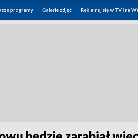
asze programy
Galerie zdjęć
Reklamuj się w TV i na
owu będzie zarabiał więce