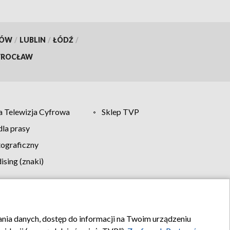
KÓW
/
LUBLIN
/
ŁÓDŹ
/
ROCŁAW
 Telewizja Cyfrowa
Sklep TVP
la prasy
tograficzny
sing (znaki)
klamy
Kontakt
rania danych, dostęp do informacji na Twoim urządzeniu