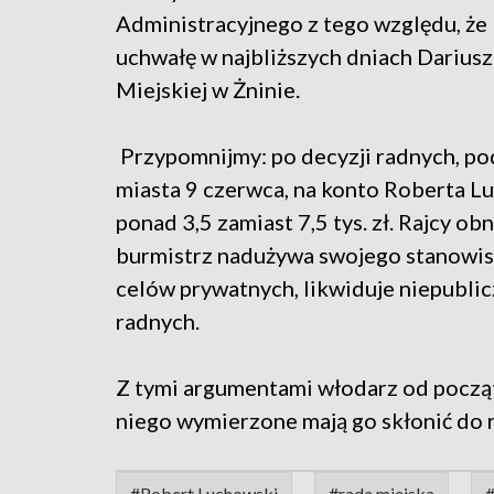
Administracyjnego z tego względu, że
uchwałę w najbliższych dniach Darius
Miejskiej w Żninie.
Przypomnijmy: po decyzji radnych, pod
miasta 9 czerwca, na konto Roberta L
ponad 3,5 zamiast 7,5 tys. zł. Rajcy ob
burmistrz nadużywa swojego stanowis
celów prywatnych, likwiduje niepublicz
radnych.
Z tymi argumentami włodarz od początk
niego wymierzone mają go skłonić do r
#Robert Luchowski
#rada miejska