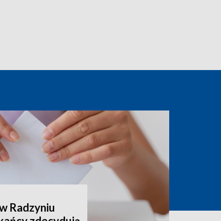
 w Radzyniu
kańcy zdecydują