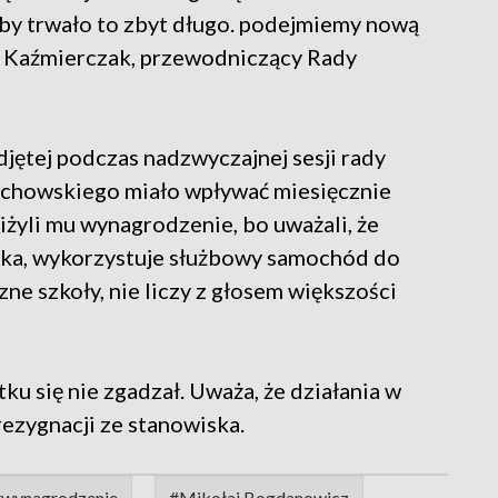
 by trwało to zbyt długo. podejmiemy nową
z Kaźmierczak, przewodniczący Rady
jętej podczas nadzwyczajnej sesji rady
uchowskiego miało wpływać miesięcznie
niżyli mu wynagrodzenie, bo uważali, że
ka, wykorzystuje służbowy samochód do
ne szkoły, nie liczy z głosem większości
u się nie zgadzał. Uważa, że działania w
ezygnacji ze stanowiska.
#wynagrodzenie
#Mikołaj Bogdanowicz