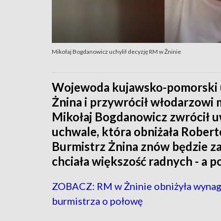
Mikołaj Bogdanowicz uchylił decyzję RM w Żninie
Wojewoda kujawsko-pomorski uc
Żnina i przywrócił włodarzowi 
Mikołaj Bogdanowicz zwrócił u
uchwale, która obniżała Rober
Burmistrz Żnina znów będzie zara
chciała większość radnych - a po
ZOBACZ: RM w Żninie obniżyła wyna
burmistrza o połowę