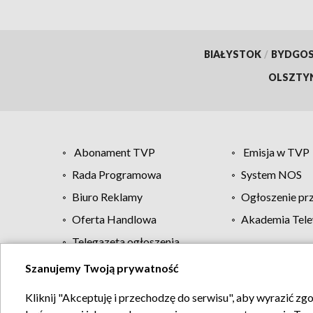
BIAŁYSTOK
/
BYDGO
OLSZTY
Abonament TVP
Emisja w TVP
Rada Programowa
System NOS
Biuro Reklamy
Ogłoszenie pr
Oferta Handlowa
Akademia Tele
Telegazeta ogłoszenia
Szanujemy Twoją prywatność
Regulamin TVP
Kliknij "Akceptuję i przechodzę do serwisu", aby wyrazić zg