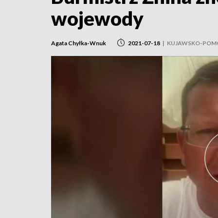
wojewody
Agata Chyłka-Wnuk
2021-07-18
|
KUJAWSKO-POM