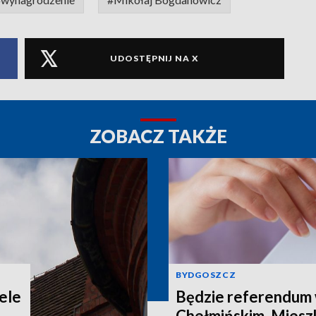
UDOSTĘPNIJ NA X
ZOBACZ TAKŻE
BYDGOSZCZ
ele
Będzie referendum
Chełmińskim. Miesz