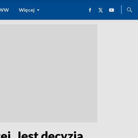
 WWW
Więcej
j. Jest decyzja