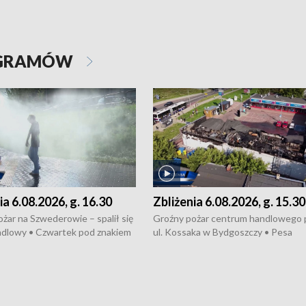
OGRAMÓW
ia 6.08.2026, g. 16.30
Zbliżenia 6.08.2026, g. 15.30
żar na Szwederowie – spalił się
Groźny pożar centrum handlowego 
ndlowy • Czwartek pod znakiem
ul. Kossaka w Bydgoszczy • Pesa
burz • Dobre prognozy dla
wyprodukuje nowoczesne,
 – rolnicy mogą liczyć na
energooszczędne pociągi dla Polregi
lony • Akcja porodowa na trasie
Zmiany w przepisach o pomocy
uń – pomógł policyjny patrol •
społecznej • Przed nami 10. jubileu
my na kolejną odsłonę programu
Festiwal Wisły