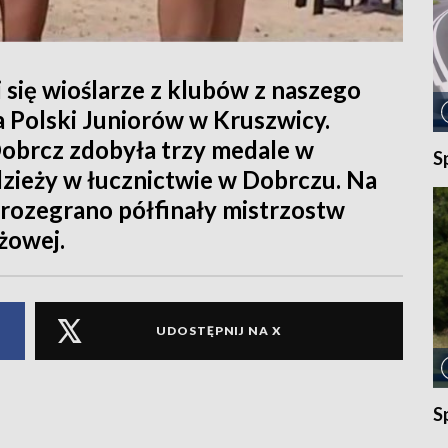
 się wioślarze z klubów z naszego
 Polski Juniorów w Kruszwicy.
obrcz zdobyła trzy medale w
S
zieży w łucznictwie w Dobrczu. Na
 rozegrano półfinały mistrzostw
żowej.
UDOSTĘPNIJ NA X
S