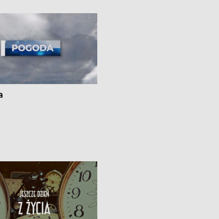
ato”
a