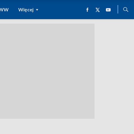
 WWW
Więcej