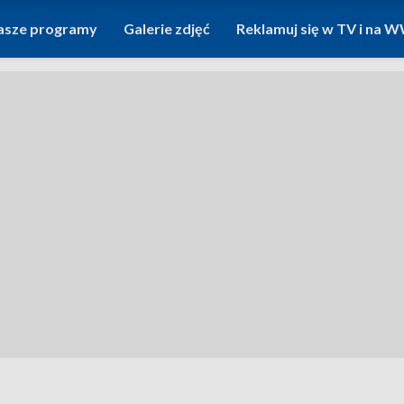
asze programy
Galerie zdjęć
Reklamuj się w TV i na