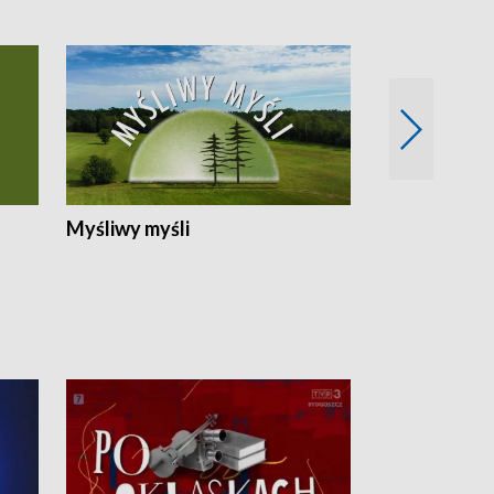
Myśliwy myśli
Spotkania z 