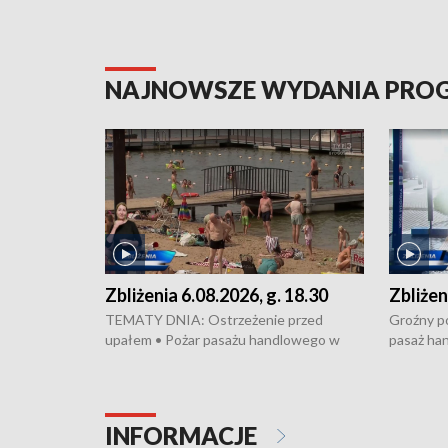
NAJNOWSZE WYDANIA PR
Zbliżenia 6.08.2026, g. 18.30
Zbliżen
TEMATY DNIA: Ostrzeżenie przed
Groźny po
upałem • Pożar pasażu handlowego w
pasaż ha
Bydgoszczy • Policja rozbiła lokalną siatkę
upałów i 
dealerską – grozi im do 12 lat więzienia •
kukurydzy
Akcja porodowa na trasie Rypin-Toruń –
wysokie p
pomógł policyjny patrol • Wyjątkowy
Rypin-Tor
INFORMACJE
projekt UMK w Toruniu
Zaprasza