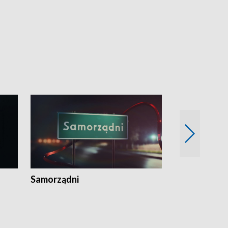
Samorządni
Wspólna sp