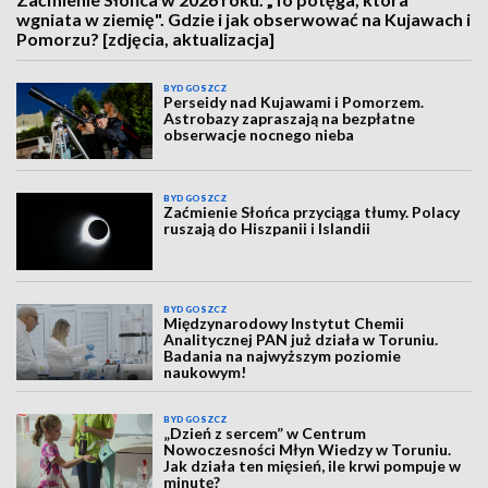
wgniata w ziemię". Gdzie i jak obserwować na Kujawach i
Pomorzu? [zdjęcia, aktualizacja]
BYDGOSZCZ
Perseidy nad Kujawami i Pomorzem.
Astrobazy zapraszają na bezpłatne
obserwacje nocnego nieba
BYDGOSZCZ
Zaćmienie Słońca przyciąga tłumy. Polacy
ruszają do Hiszpanii i Islandii
BYDGOSZCZ
Międzynarodowy Instytut Chemii
Analitycznej PAN już działa w Toruniu.
Badania na najwyższym poziomie
naukowym!
BYDGOSZCZ
„Dzień z sercem” w Centrum
Nowoczesności Młyn Wiedzy w Toruniu.
Jak działa ten mięsień, ile krwi pompuje w
minutę?