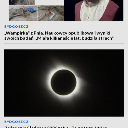
BYDGOSZCZ
„Wampirka" z Pnia. Naukowcy opublikowali wyniki
swoich badań: „Miała kilkanaście lat, budziła strach"
BYDGOSZCZ
Zaćmienie Słońca w 2026 roku. „To potęga, która