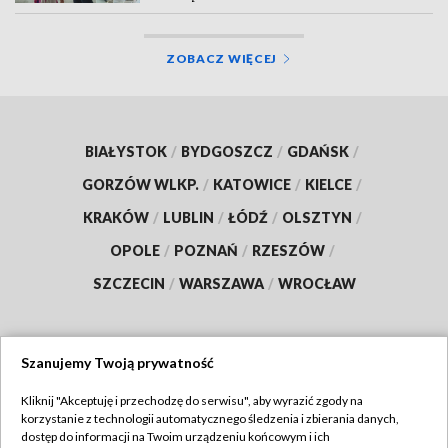
ZOBACZ WIĘCEJ
BIAŁYSTOK
/
BYDGOSZCZ
/
GDAŃSK
/
GORZÓW WLKP.
/
KATOWICE
/
KIELCE
/
KRAKÓW
/
LUBLIN
/
ŁÓDŹ
/
OLSZTYN
/
OPOLE
/
POZNAŃ
/
RZESZÓW
/
SZCZECIN
/
WARSZAWA
/
WROCŁAW
Szanujemy Twoją prywatność
Dołącz do nas:
Kliknij "Akceptuję i przechodzę do serwisu", aby wyrazić zgody na
korzystanie z technologii automatycznego śledzenia i zbierania danych,
TVP
dostęp do informacji na Twoim urządzeniu końcowym i ich