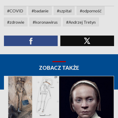
#COVID
#badanie
#szpital
#odporność
#zdrowie
#koronawirus
#Andrzej Tretyn
ZOBACZ TAKŻE