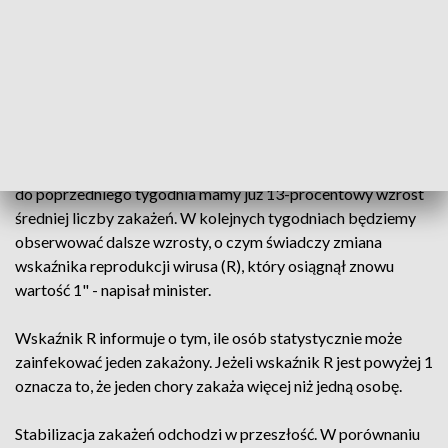
zachorowała jedna osoba. W pełni zaszczepionych jest 800
tys.
Minister Niedzielski w poniedziałek na Twitterze ostrzegł
przed spodziewanym wzrostem liczby zakażeń wirusem
SARS-CoV-2.
"Stabilizacja zakażeń odchodzi w przeszłość. W porównaniu
do poprzedniego tygodnia mamy już 13-procentowy wzrost
średniej liczby zakażeń. W kolejnych tygodniach będziemy
obserwować dalsze wzrosty, o czym świadczy zmiana
wskaźnika reprodukcji wirusa (R), który osiągnął znowu
wartość 1" - napisał minister.
Wskaźnik R informuje o tym, ile osób statystycznie może
zainfekować jeden zakażony. Jeżeli wskaźnik R jest powyżej 1
oznacza to, że jeden chory zakaża więcej niż jedną osobę.
Stabilizacja zakażeń odchodzi w przeszłość. W porównaniu