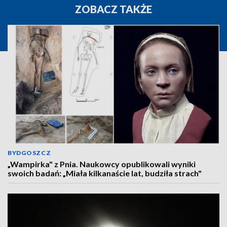
ZOBACZ TAKŻE
BYDGOSZCZ
„Wampirka" z Pnia. Naukowcy opublikowali wyniki
swoich badań: „Miała kilkanaście lat, budziła strach"