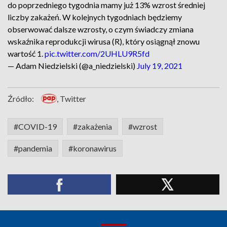
do poprzedniego tygodnia mamy już 13% wzrost średniej
liczby zakażeń. W kolejnych tygodniach będziemy
obserwować dalsze wzrosty, o czym świadczy zmiana
wskaźnika reprodukcji wirusa (R), który osiągnął znowu
wartość 1.
pic.twitter.com/2UHLU9R5fd
— Adam Niedzielski (@a_niedzielski)
July 19, 2021
Źródło:
, Twitter
#COVID-19
#zakażenia
#wzrost
#pandemia
#koronawirus