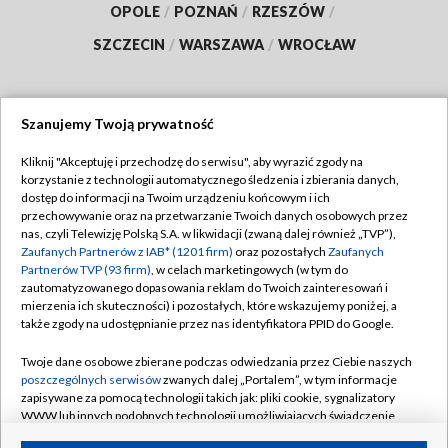
OPOLE
/
POZNAŃ
/
RZESZÓW
/
SZCZECIN
/
WARSZAWA
/
WROCŁAW
Szanujemy Twoją prywatność
Dołącz do nas:
Kliknij "Akceptuję i przechodzę do serwisu", aby wyrazić zgody na
korzystanie z technologii automatycznego śledzenia i zbierania danych,
TVP
dostęp do informacji na Twoim urządzeniu końcowym i ich
Abonament TVP
przechowywanie oraz na przetwarzanie Twoich danych osobowych przez
Regulamin TVP
nas, czyli Telewizję Polską S.A. w likwidacji (zwaną dalej również „TVP”),
Emisja w TVP
Polityka prywatności
Zaufanych Partnerów z IAB* (1201 firm)
oraz pozostałych
Zaufanych
Partnerów TVP (93 firm)
, w celach marketingowych (w tym do
Centrum informacji TVP
Moje zgody
zautomatyzowanego dopasowania reklam do Twoich zainteresowań i
mierzenia ich skuteczności) i pozostałych, które wskazujemy poniżej, a
Naziemna Telewizja Cyfrowa
Pomoc
także zgody na udostępnianie przez nas identyfikatora PPID do Google.
Sklep TVP
Biuro reklamy
Twoje dane osobowe zbierane podczas odwiedzania przez Ciebie naszych
Rada Programowa
Kontakt
poszczególnych serwisów
zwanych dalej „Portalem”, w tym informacje
zapisywane za pomocą technologii takich jak: pliki cookie, sygnalizatory
System NOS
WWW lub innych podobnych technologii umożliwiających świadczenie
dopasowanych i bezpiecznych usług, personalizację treści oraz reklam,
Informacje o nadawcy
Kanały