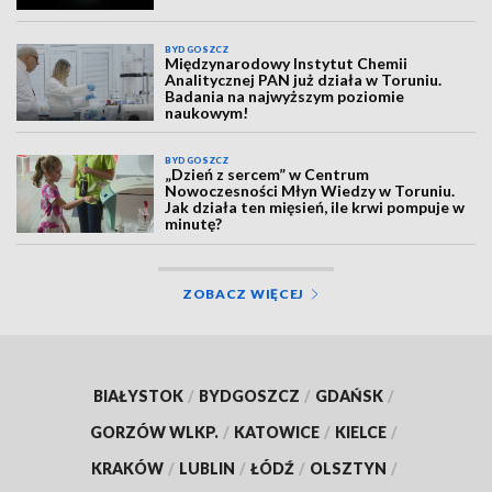
BYDGOSZCZ
Międzynarodowy Instytut Chemii
Analitycznej PAN już działa w Toruniu.
Badania na najwyższym poziomie
naukowym!
BYDGOSZCZ
„Dzień z sercem” w Centrum
Nowoczesności Młyn Wiedzy w Toruniu.
Jak działa ten mięsień, ile krwi pompuje w
minutę?
ZOBACZ WIĘCEJ
BIAŁYSTOK
/
BYDGOSZCZ
/
GDAŃSK
/
GORZÓW WLKP.
/
KATOWICE
/
KIELCE
/
KRAKÓW
/
LUBLIN
/
ŁÓDŹ
/
OLSZTYN
/