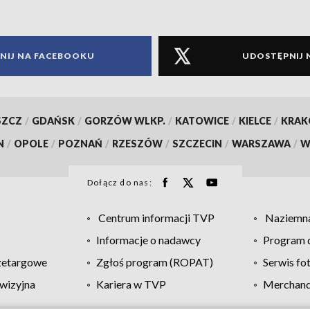
NIJ NA FACEBOOKU
UDOSTĘPNIJ 
SZCZ
/
GDAŃSK
/
GORZÓW WLKP.
/
KATOWICE
/
KIELCE
/
KRA
N
/
OPOLE
/
POZNAŃ
/
RZESZÓW
/
SZCZECIN
/
WARSZAWA
/
W
Dołącz do nas:
Centrum informacji TVP
Naziemna
Informacje o nadawcy
Program d
zetargowe
Zgłoś program (ROPAT)
Serwis fo
wizyjna
Kariera w TVP
Merchandi