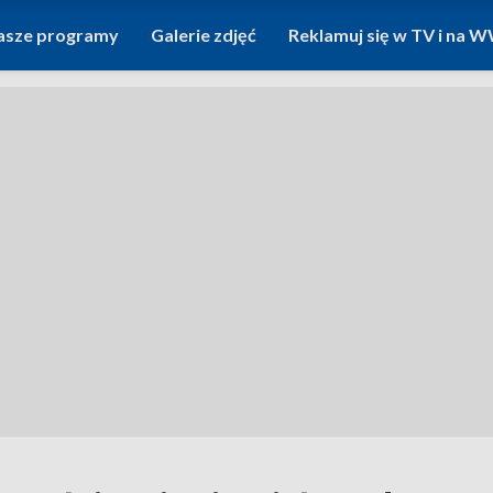
asze programy
Galerie zdjęć
Reklamuj się w TV i na