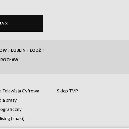
NA X
KÓW
/
LUBLIN
/
ŁÓDŹ
/
ROCŁAW
 Telewizja Cyfrowa
Sklep TVP
la prasy
tograficzny
sing (znaki)