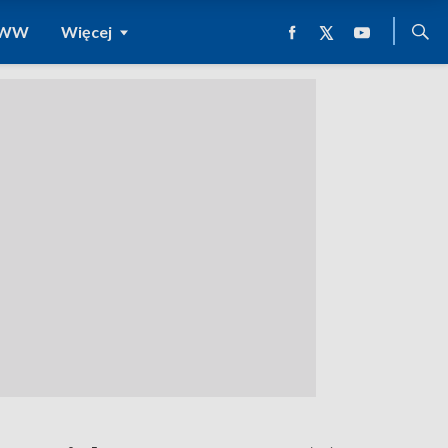
 WWW
Więcej