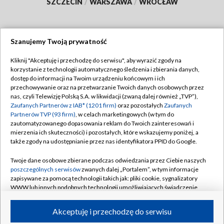
SZCZECIN
/
WARSZAWA
/
WROCŁAW
Szanujemy Twoją prywatność
Dołącz do nas:
Kliknij "Akceptuję i przechodzę do serwisu", aby wyrazić zgody na
korzystanie z technologii automatycznego śledzenia i zbierania danych,
TVP
dostęp do informacji na Twoim urządzeniu końcowym i ich
Abonament TVP
przechowywanie oraz na przetwarzanie Twoich danych osobowych przez
Regulamin TVP
nas, czyli Telewizję Polską S.A. w likwidacji (zwaną dalej również „TVP”),
Emisja w TVP
Polityka prywatności
Zaufanych Partnerów z IAB* (1201 firm)
oraz pozostałych
Zaufanych
Partnerów TVP (93 firm)
, w celach marketingowych (w tym do
Centrum informacji TVP
Moje zgody
zautomatyzowanego dopasowania reklam do Twoich zainteresowań i
mierzenia ich skuteczności) i pozostałych, które wskazujemy poniżej, a
Naziemna Telewizja Cyfrowa
Pomoc
także zgody na udostępnianie przez nas identyfikatora PPID do Google.
Sklep TVP
Biuro reklamy
Twoje dane osobowe zbierane podczas odwiedzania przez Ciebie naszych
Rada Programowa
Kontakt
poszczególnych serwisów
zwanych dalej „Portalem”, w tym informacje
zapisywane za pomocą technologii takich jak: pliki cookie, sygnalizatory
System NOS
WWW lub innych podobnych technologii umożliwiających świadczenie
dopasowanych i bezpiecznych usług, personalizację treści oraz reklam,
Informacje o nadawcy
Kanały
udostępnianie funkcji mediów społecznościowych oraz analizowanie
Akceptuję i przechodzę do serwisu
ruchu w Internecie.
Program dla prasy