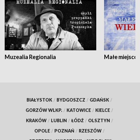
Muzealia Regionalia
Małe miejscow
BIAŁYSTOK
/
BYDGOSZCZ
/
GDAŃSK
/
GORZÓW WLKP.
/
KATOWICE
/
KIELCE
/
KRAKÓW
/
LUBLIN
/
ŁÓDŹ
/
OLSZTYN
/
OPOLE
/
POZNAŃ
/
RZESZÓW
/