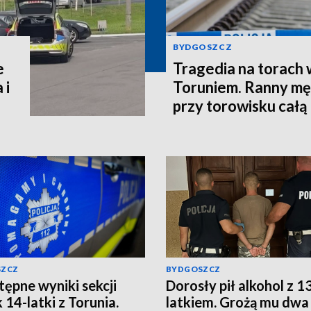
BYDGOSZCZ
e
Tragedia na torach 
 i
Toruniem. Ranny mę
przy torowisku całą
SZCZ
BYDGOSZCZ
tępne wyniki sekcji
Dorosły pił alkohol z 1
 14-latki z Torunia.
latkiem. Grożą mu dwa 