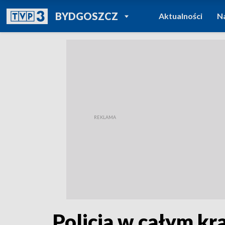
POWRÓT DO
BYDGOSZCZ
Aktualności
N
TVP REGIONY
Policja w całym k