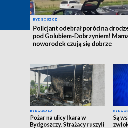
BYDGOSZCZ
Policjant odebrał poród na drodz
pod Golubiem-Dobrzyniem! Mama
noworodek czują się dobrze
BYDGOSZCZ
BYDGO
Pożar na ulicy Ikara w
Są ws
Bydgoszczy. Strażacy ruszyli
zwłok