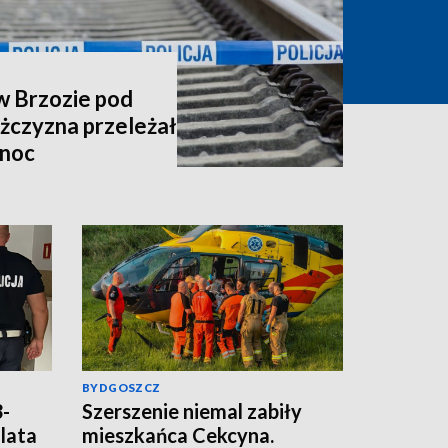
w Brzozie pod
żczyzna przeleżał
 noc
BYDGOSZCZ
3-
Szerszenie niemal zabiły
lata
mieszkańca Cekcyna.