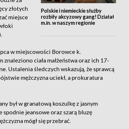
ęcy złotych
Polskie i niemieckie służby
rozbiły akcyzowy gang! Działał
zać miejsce
m.in. w naszym regionie
włoki
.
lipca w miejscowości Borowce k.
znaleziono ciała małżeństwa oraz ich 17-
one. Ustalenia śledczych wskazują, że sprawcą
bójstwie mężczyzna uciekł, a prokuratura
any był w granatową koszulkę z jasnym
e spodnie jeansowe oraz szarą bluzę
żczyzna mógł się przebrać.