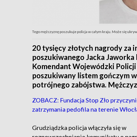
Tego mężczyznę poszukuje policja w całym kraju. Może się ukryw
20 tysięcy złotych nagrody za 
poszukiwanego Jacka Jaworka l
Komendant Wojewódzki Policji 
poszukiwany listem gończym w
potrójnego zabójstwa. Mężczyzn
ZOBACZ: Fundacja Stop Zło przyczynił
zatrzymania pedofila na terenie Włoc
Grudziądzka policja włączyła się w
rozpowszechnianie komunikatu o nagr