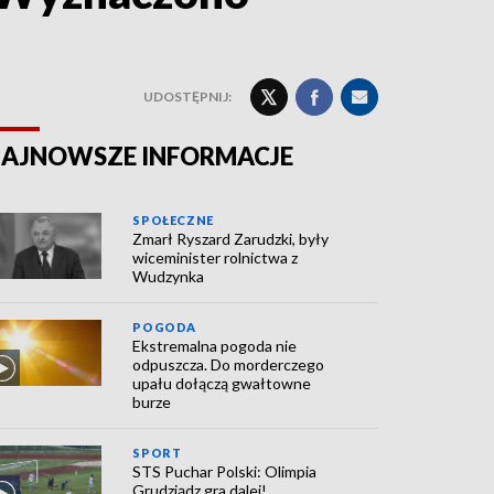
UDOSTĘPNIJ:
AJNOWSZE INFORMACJE
SPOŁECZNE
Zmarł Ryszard Zarudzki, były
wiceminister rolnictwa z
Wudzynka
POGODA
Ekstremalna pogoda nie
odpuszcza. Do morderczego
upału dołączą gwałtowne
burze
SPORT
STS Puchar Polski: Olimpia
Grudziądz gra dalej!