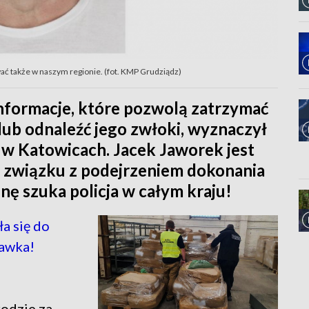
ać także w naszym regionie. (fot. KMP Grudziądz)
informacje, które pozwolą zatrzymać
ub odnaleźć jego zwłoki, wyznaczył
w Katowicach. Jacek Jaworek jest
 związku z podejrzeniem dokonania
ę szuka policja w całym kraju!
a się do
ławka!
odzie za