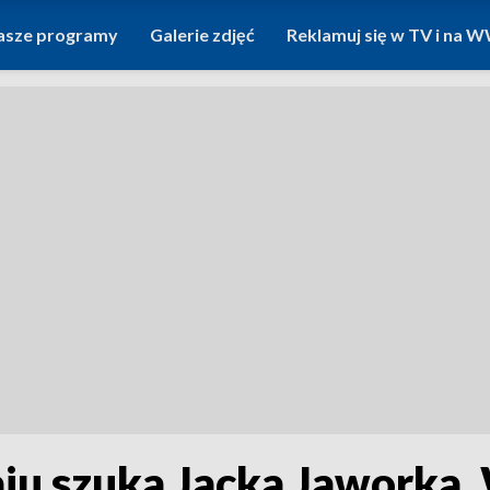
asze programy
Galerie zdjęć
Reklamuj się w TV i na
raju szuka Jacka Jaworka