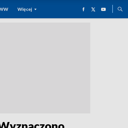
 WWW
Więcej
. Wyznaczono