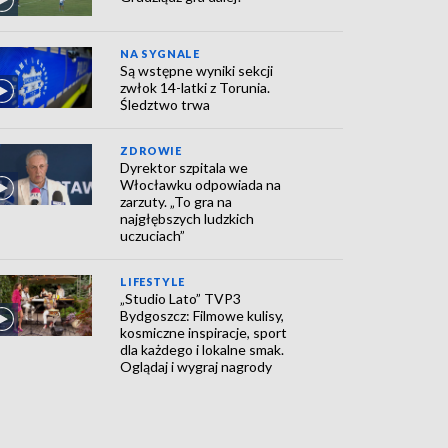
NA SYGNALE
Są wstępne wyniki sekcji
zwłok 14-latki z Torunia.
Śledztwo trwa
ZDROWIE
Dyrektor szpitala we
Włocławku odpowiada na
zarzuty. „To gra na
najgłębszych ludzkich
uczuciach”
LIFESTYLE
„Studio Lato” TVP3
Bydgoszcz: Filmowe kulisy,
kosmiczne inspiracje, sport
dla każdego i lokalne smak.
Oglądaj i wygraj nagrody