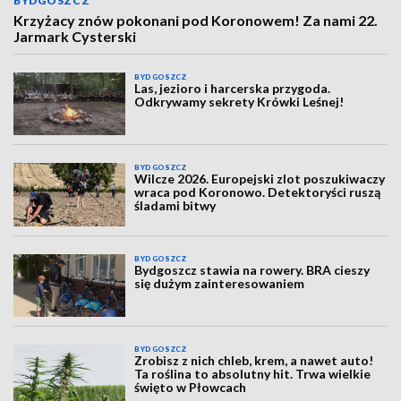
BYDGOSZCZ
Krzyżacy znów pokonani pod Koronowem! Za nami 22.
Jarmark Cysterski
BYDGOSZCZ
Las, jezioro i harcerska przygoda.
Odkrywamy sekrety Krówki Leśnej!
BYDGOSZCZ
Wilcze 2026. Europejski zlot poszukiwaczy
wraca pod Koronowo. Detektoryści ruszą
śladami bitwy
BYDGOSZCZ
Bydgoszcz stawia na rowery. BRA cieszy
się dużym zainteresowaniem
BYDGOSZCZ
Zrobisz z nich chleb, krem, a nawet auto!
Ta roślina to absolutny hit. Trwa wielkie
święto w Płowcach