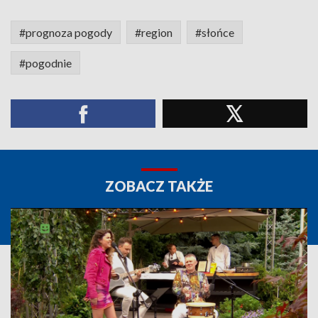
#prognoza pogody
#region
#słońce
#pogodnie
ZOBACZ TAKŻE