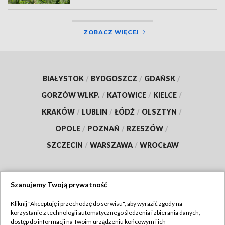
ZOBACZ WIĘCEJ
BIAŁYSTOK
/
BYDGOSZCZ
/
GDAŃSK
/
GORZÓW WLKP.
/
KATOWICE
/
KIELCE
/
KRAKÓW
/
LUBLIN
/
ŁÓDŹ
/
OLSZTYN
/
OPOLE
/
POZNAŃ
/
RZESZÓW
/
SZCZECIN
/
WARSZAWA
/
WROCŁAW
Szanujemy Twoją prywatność
Dołącz do nas:
Kliknij "Akceptuję i przechodzę do serwisu", aby wyrazić zgody na
korzystanie z technologii automatycznego śledzenia i zbierania danych,
TVP
dostęp do informacji na Twoim urządzeniu końcowym i ich