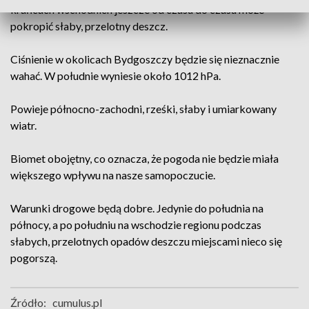
krańcach wschodnich jeszcze od czasu do czasu może
pokropić słaby, przelotny deszcz.
Ciśnienie w okolicach Bydgoszczy będzie się nieznacznie
wahać. W południe wyniesie około 1012 hPa.
Powieje północno-zachodni, rześki, słaby i umiarkowany
wiatr.
Biomet obojętny, co oznacza, że pogoda nie będzie miała
większego wpływu na nasze samopoczucie.
Warunki drogowe będą dobre. Jedynie do południa na
północy, a po południu na wschodzie regionu podczas
słabych, przelotnych opadów deszczu miejscami nieco się
pogorszą.
Źródło:
cumulus.pl