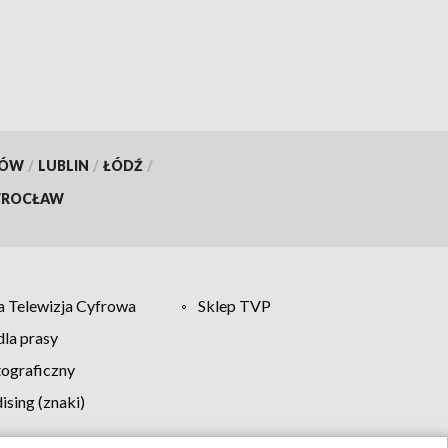
[aktualizacja, wideo]
KÓW
/
LUBLIN
/
ŁÓDŹ
/
ROCŁAW
 Telewizja Cyfrowa
Sklep TVP
la prasy
tograficzny
sing (znaki)