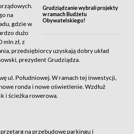
orządowych.
Grudziądzanie wybrali projekty
w ramach Budżetu
go na
Obywatelskiego!
adu, gdzie w
ardzo dużo
 mln zł, z
ia, przedsiębiorcy uzyskają dobry układ
mowski, prezydent Grudziądza.
 ul. Południowej. W ramach tej inwestycji,
 nowe ronda i nowe oświetlenie. Wzdłuż
k i ścieżka rowerowa.
 przetarg na przebudowę parkingu i