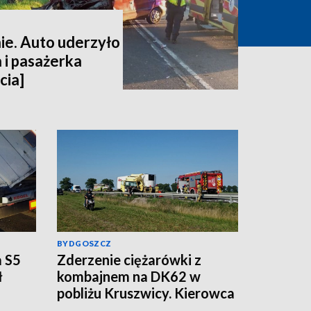
e. Auto uderzyło
 i pasażerka
cia]
BYDGOSZCZ
a S5
Zderzenie ciężarówki z
ł
kombajnem na DK62 w
pobliżu Kruszwicy. Kierowca
uwięziony, LPR w akcji