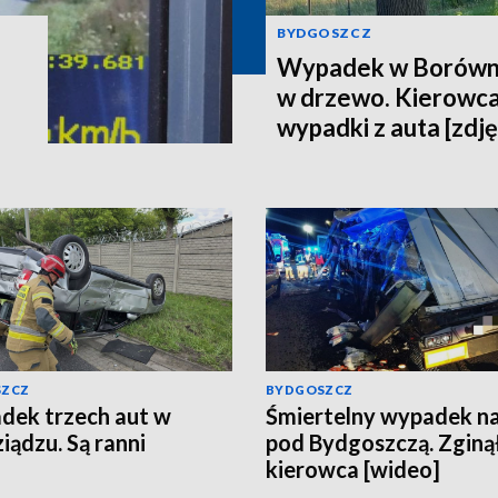
BYDGOSZCZ
Wypadek w Borówni
w drzewo. Kierowca
wypadki z auta [zdję
SZCZ
BYDGOSZCZ
ek trzech aut w
Śmiertelny wypadek n
iądzu. Są ranni
pod Bydgoszczą. Zginą
kierowca [wideo]