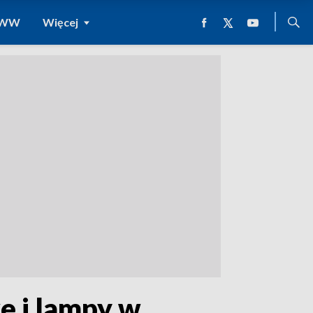
 WWW
Więcej
e i lampy w