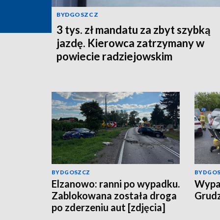
BYDGOSZCZ
3 tys. zł mandatu za zbyt szybką
jazdę. Kierowca zatrzymany w
powiecie radziejowskim
BYDGOSZCZ
BYDGO
Elzanowo: ranni po wypadku.
Wypad
Zablokowana została droga
Grudz
po zderzeniu aut [zdjęcia]