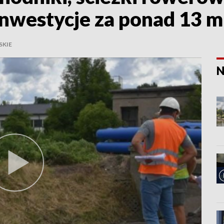
inwestycje za ponad 13 m
KIE
N