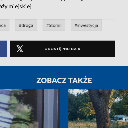
ży miejskiej.
ica
#droga
#Stomil
#inwestycja
UDOSTĘPNIJ NA X
ZOBACZ TAKŻE