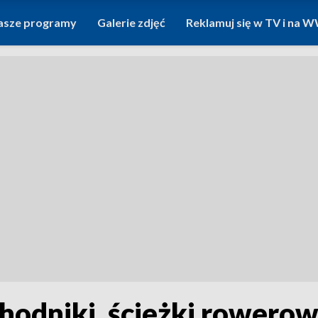
asze programy
Galerie zdjęć
Reklamuj się w TV i na
hodniki, ścieżki rowerow