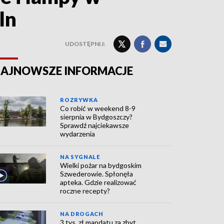
ln
UDOSTĘPNIJ:
AJNOWSZE INFORMACJE
ROZRYWKA
Co robić w weekend 8-9
sierpnia w Bydgoszczy?
Sprawdź najciekawsze
wydarzenia
NA SYGNALE
Wielki pożar na bydgoskim
Szwederowie. Spłonęła
apteka. Gdzie realizować
roczne recepty?
NA DROGACH
3 tys. zł mandatu za zbyt