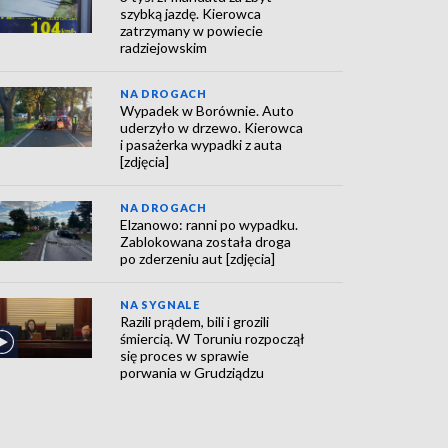
szybką jazdę. Kierowca
zatrzymany w powiecie
radziejowskim
NA DROGACH
Wypadek w Borównie. Auto
uderzyło w drzewo. Kierowca
i pasażerka wypadki z auta
[zdjęcia]
NA DROGACH
Elzanowo: ranni po wypadku.
Zablokowana została droga
po zderzeniu aut [zdjęcia]
NA SYGNALE
Razili prądem, bili i grozili
śmiercią. W Toruniu rozpoczął
się proces w sprawie
porwania w Grudziądzu