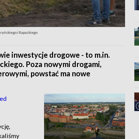
aryńskiego i Rapackiego
ie inwestycje drogowe - to m.in.
ackiego. Poza nowymi drogami,
werowymi, powstać ma nowe
zed
cję,
kaliśmy