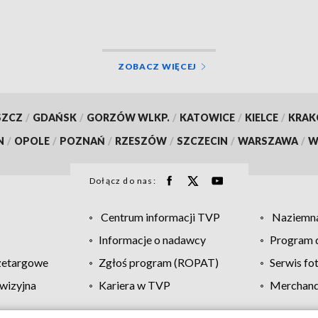
ZOBACZ WIĘCEJ
SZCZ
/
GDAŃSK
/
GORZÓW WLKP.
/
KATOWICE
/
KIELCE
/
KRA
N
/
OPOLE
/
POZNAŃ
/
RZESZÓW
/
SZCZECIN
/
WARSZAWA
/
W
Dołącz do nas:
Centrum informacji TVP
Naziemna
Informacje o nadawcy
Program d
zetargowe
Zgłoś program (ROPAT)
Serwis fo
wizyjna
Kariera w TVP
Merchandi