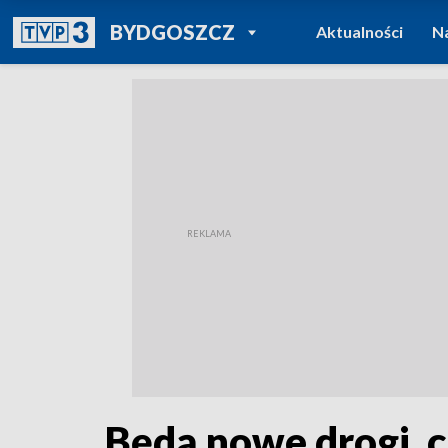
POWRÓT DO
BYDGOSZCZ
Aktualności
N
TVP REGIONY
Będą nowe drogi, c