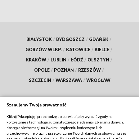
BIAŁYSTOK
/
BYDGOSZCZ
/
GDAŃSK
/
GORZÓW WLKP.
/
KATOWICE
/
KIELCE
/
KRAKÓW
/
LUBLIN
/
ŁÓDŹ
/
OLSZTYN
/
OPOLE
/
POZNAŃ
/
RZESZÓW
/
SZCZECIN
/
WARSZAWA
/
WROCŁAW
Szanujemy Twoją prywatność
Dołącz do nas:
Kliknij "Akceptuję i przechodzę do serwisu", aby wyrazić zgody na
korzystanie z technologii automatycznego śledzenia i zbierania danych,
TVP
dostęp do informacji na Twoim urządzeniu końcowym i ich
Abonament TVP
przechowywanie oraz na przetwarzanie Twoich danych osobowych przez
Regulamin TVP
nas, czyli Telewizję Polską S.A. w likwidacji (zwaną dalej również „TVP”),