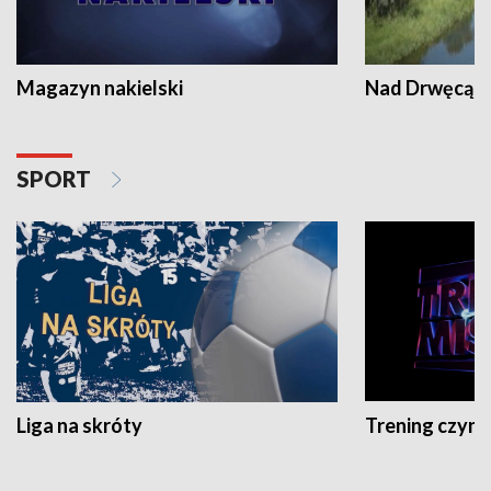
Magazyn nakielski
Nad Drwęcą
SPORT
Liga na skróty
Trening czyni 