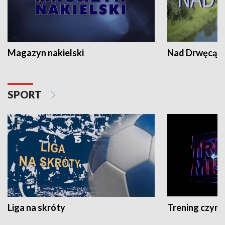
Magazyn nakielski
Nad Drwęcą
SPORT
Liga na skróty
Trening czyni 