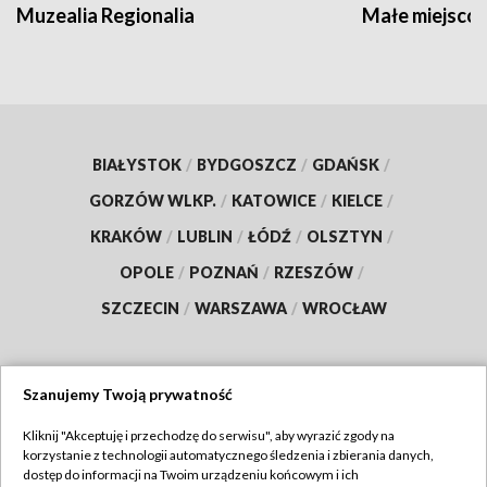
Muzealia Regionalia
Małe miejscow
BIAŁYSTOK
/
BYDGOSZCZ
/
GDAŃSK
/
GORZÓW WLKP.
/
KATOWICE
/
KIELCE
/
KRAKÓW
/
LUBLIN
/
ŁÓDŹ
/
OLSZTYN
/
OPOLE
/
POZNAŃ
/
RZESZÓW
/
SZCZECIN
/
WARSZAWA
/
WROCŁAW
Szanujemy Twoją prywatność
Dołącz do nas:
Kliknij "Akceptuję i przechodzę do serwisu", aby wyrazić zgody na
korzystanie z technologii automatycznego śledzenia i zbierania danych,
TVP
dostęp do informacji na Twoim urządzeniu końcowym i ich