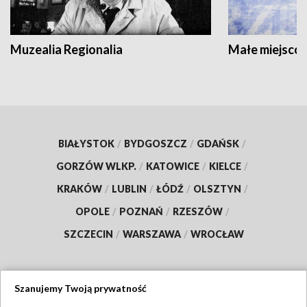
Muzealia Regionalia
Małe miejscow
BIAŁYSTOK
/
BYDGOSZCZ
/
GDAŃSK
/
GORZÓW WLKP.
/
KATOWICE
/
KIELCE
/
KRAKÓW
/
LUBLIN
/
ŁÓDŹ
/
OLSZTYN
/
OPOLE
/
POZNAŃ
/
RZESZÓW
/
SZCZECIN
/
WARSZAWA
/
WROCŁAW
Szanujemy Twoją prywatność
Dołącz do nas: