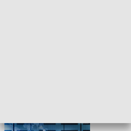
WYPOCZYNEK I REKREACJA
Studio lato
GOSPODARKA