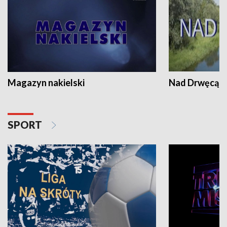
Magazyn nakielski
Nad Drwęcą
SPORT