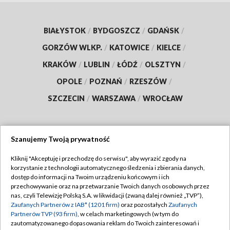
BIAŁYSTOK
/
BYDGOSZCZ
/
GDAŃSK
/
GORZÓW WLKP.
/
KATOWICE
/
KIELCE
/
KRAKÓW
/
LUBLIN
/
ŁÓDŹ
/
OLSZTYN
/
OPOLE
/
POZNAŃ
/
RZESZÓW
/
SZCZECIN
/
WARSZAWA
/
WROCŁAW
Szanujemy Twoją prywatność
Dołącz do nas:
Kliknij "Akceptuję i przechodzę do serwisu", aby wyrazić zgody na
korzystanie z technologii automatycznego śledzenia i zbierania danych,
TVP
dostęp do informacji na Twoim urządzeniu końcowym i ich
Abonament TVP
przechowywanie oraz na przetwarzanie Twoich danych osobowych przez
Regulamin TVP
nas, czyli Telewizję Polską S.A. w likwidacji (zwaną dalej również „TVP”),
Emisja w TVP
Polityka prywatności
Zaufanych Partnerów z IAB* (1201 firm)
oraz pozostałych
Zaufanych
Partnerów TVP (93 firm)
, w celach marketingowych (w tym do
Centrum informacji TVP
Moje zgody
zautomatyzowanego dopasowania reklam do Twoich zainteresowań i