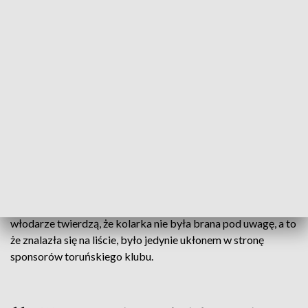
ze startu wspólnego i jazdę indywidualną na czas. Miała
nadzieję na olimpijski start, ale nominacje od Polskiego
Związku Kolarskiego otrzymały: niekwestionowana liderka
kadry Katarzyna Niewiadoma oraz Anna Plichta.
Karasiewicz, według uchwały zarządu PZKol z 2 lipca,
została pierwszą rezerwową, ale gdy zwolniło się miejsce w
olimpijskim peletonie, związek nominował do tego startu...
drugą rezerwową Martę Lach.
Rozpętała się medialna burza, bo dopiero wtedy okazało się
Karasiewicz w ogóle nie było w składzie szerokiej kadry na
igrzyska i chociaż związek powołał ją na rezerwową, to jego
włodarze twierdzą, że kolarka nie była brana pod uwagę, a to
że znalazła się na liście, było jedynie ukłonem w stronę
sponsorów toruńskiego klubu.