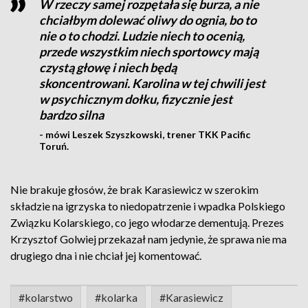
W rzeczy samej rozpętała się burza, a nie
chciałbym dolewać oliwy do ognia, bo to
nie o to chodzi. Ludzie niech to ocenią,
przede wszystkim niech sportowcy mają
czystą głowę i niech będą
skoncentrowani. Karolina w tej chwili jest
w psychicznym dołku, fizycznie jest
bardzo silna
- mówi Leszek Szyszkowski, trener TKK Pacific
Toruń.
Nie brakuje głosów, że brak Karasiewicz w szerokim
składzie na igrzyska to niedopatrzenie i wpadka Polskiego
Związku Kolarskiego, co jego włodarze dementują. Prezes
Krzysztof Golwiej przekazał nam jedynie, że sprawa nie ma
drugiego dna i nie chciał jej komentować.
#kolarstwo
#kolarka
#Karasiewicz