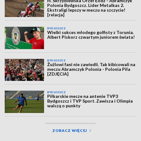
H. Skrzydlewska Orzeł Łódź - Abramczyk
Polonia Bydgoszcz. Lider Metalkas 2.
Ekstraligi lepszy w meczu na szczycie!
[relacja]
BYDGOSZCZ
Wielki sukces młodego golfisty z Torunia.
Albert Piskorz czwartym juniorem świata!
BYDGOSZCZ
Żużlowi fani nie zawiedli. Tak kibicowali na
meczu Abramczyk Polonia - Polonia Piła
[ZDJĘCIA]
BYDGOSZCZ
Piłkarskie mecze na antenie TVP3
Bydgoszcz i TVP Sport. Zawisza i Olimpia
walczą o punkty
ZOBACZ WIĘCEJ