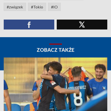
#związek
#Tokio
#IO
ZOBACZ TAKŻE