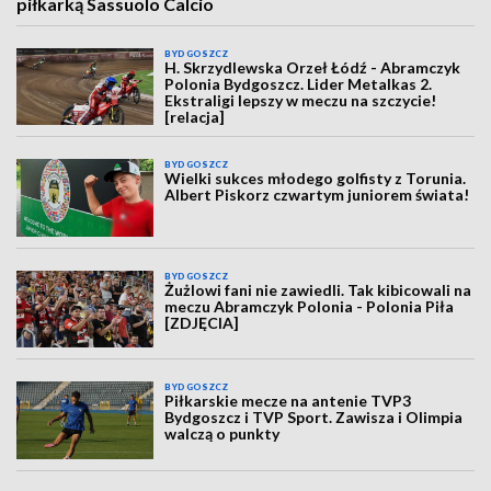
piłkarką Sassuolo Calcio
BYDGOSZCZ
H. Skrzydlewska Orzeł Łódź - Abramczyk
Polonia Bydgoszcz. Lider Metalkas 2.
Ekstraligi lepszy w meczu na szczycie!
[relacja]
BYDGOSZCZ
Wielki sukces młodego golfisty z Torunia.
Albert Piskorz czwartym juniorem świata!
BYDGOSZCZ
Żużlowi fani nie zawiedli. Tak kibicowali na
meczu Abramczyk Polonia - Polonia Piła
[ZDJĘCIA]
BYDGOSZCZ
Piłkarskie mecze na antenie TVP3
Bydgoszcz i TVP Sport. Zawisza i Olimpia
walczą o punkty