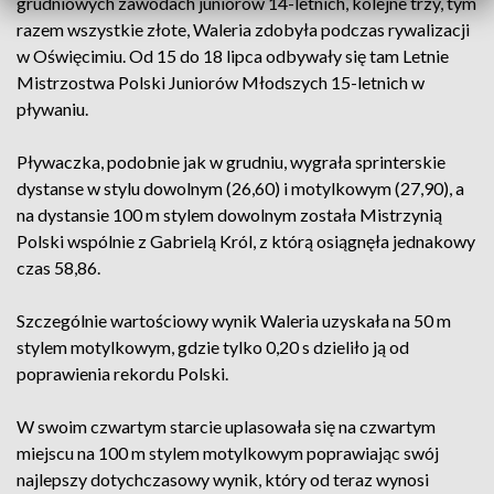
grudniowych zawodach juniorów 14-letnich, kolejne trzy, tym
razem wszystkie złote, Waleria zdobyła podczas rywalizacji
w Oświęcimiu. Od 15 do 18 lipca odbywały się tam Letnie
Mistrzostwa Polski Juniorów Młodszych 15-letnich w
pływaniu.
Pływaczka, podobnie jak w grudniu, wygrała sprinterskie
dystanse w stylu dowolnym (26,60) i motylkowym (27,90), a
na dystansie 100 m stylem dowolnym została Mistrzynią
Polski wspólnie z Gabrielą Król, z którą osiągnęła jednakowy
czas 58,86.
Szczególnie wartościowy wynik Waleria uzyskała na 50 m
stylem motylkowym, gdzie tylko 0,20 s dzieliło ją od
poprawienia rekordu Polski.
W swoim czwartym starcie uplasowała się na czwartym
miejscu na 100 m stylem motylkowym poprawiając swój
najlepszy dotychczasowy wynik, który od teraz wynosi