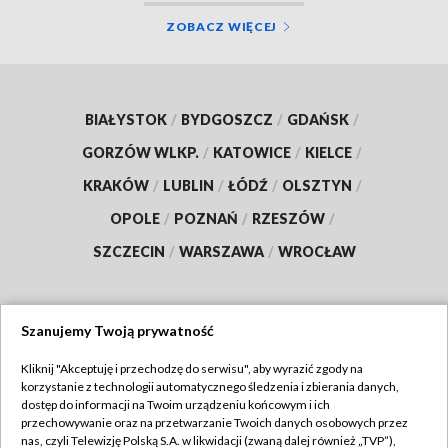
ZOBACZ WIĘCEJ
BIAŁYSTOK
/
BYDGOSZCZ
/
GDAŃSK
/
GORZÓW WLKP.
/
KATOWICE
/
KIELCE
/
KRAKÓW
/
LUBLIN
/
ŁÓDŹ
/
OLSZTYN
/
OPOLE
/
POZNAŃ
/
RZESZÓW
/
SZCZECIN
/
WARSZAWA
/
WROCŁAW
Szanujemy Twoją prywatność
Dołącz do nas:
Kliknij "Akceptuję i przechodzę do serwisu", aby wyrazić zgody na
korzystanie z technologii automatycznego śledzenia i zbierania danych,
TVP
dostęp do informacji na Twoim urządzeniu końcowym i ich
Abonament TVP
przechowywanie oraz na przetwarzanie Twoich danych osobowych przez
Regulamin TVP
nas, czyli Telewizję Polską S.A. w likwidacji (zwaną dalej również „TVP”),