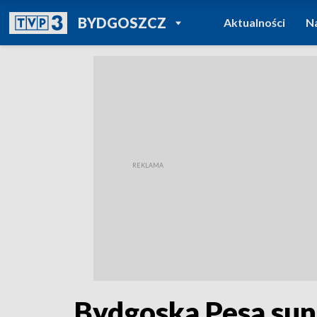
POWRÓT DO
BYDGOSZCZ
Aktualności
N
TVP REGIONY
Bydgoska Pesa sun