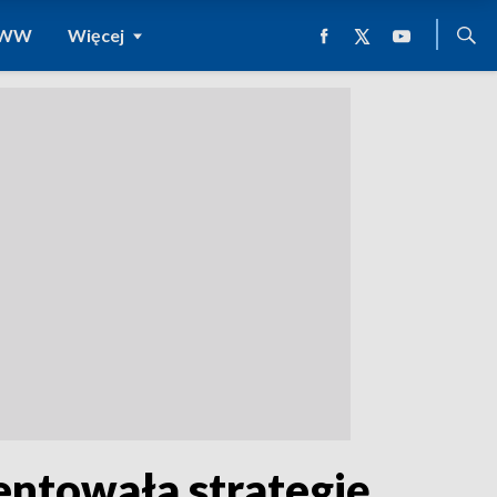
 WWW
Więcej
entowała strategię