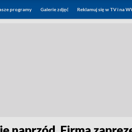
asze programy
Galerie zdjęć
Reklamuj się w TV i na
ie naprzód. Firma zaprez