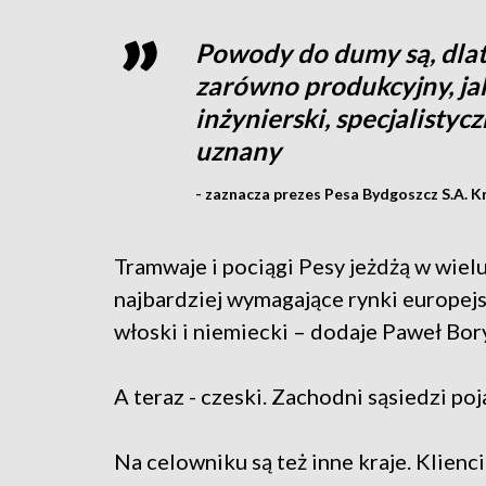
Powody do dumy są, dlate
zarówno produkcyjny, ja
inżynierski, specjalisty
uznany
- zaznacza prezes Pesa Bydgoszcz S.A. Kr
Tramwaje i pociągi Pesy jeżdżą w wielu
najbardziej wymagające rynki europejsk
włoski i niemiecki – dodaje Paweł Bor
A teraz - czeski. Zachodni sąsiedzi p
Na celowniku są też inne kraje. Klien