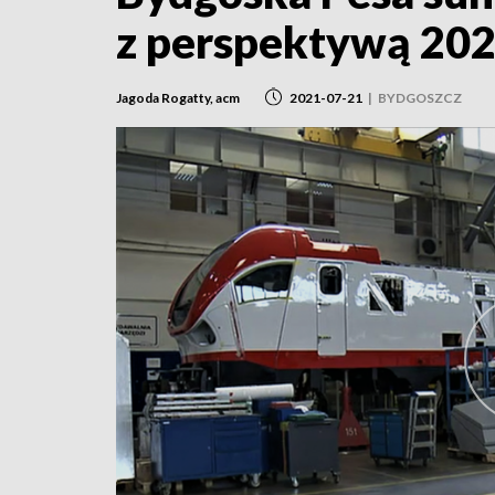
z perspektywą 20
Jagoda Rogatty, acm
2021-07-21
|
BYDGOSZCZ