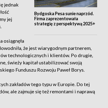
ię jednak
głość
Bydgoska Pesa sunie naprzód.
Firma zaprezentowała
my jej
strategię z perspektywą 2025+
.
sa osiągnęła
owodniła, że jest wiarygodnym partnerem,
ów technologicznych i klientów. Po drugie,
ne, świeży kapitał ustabilizować swoją
lskiego Funduszu Rozwoju Paweł Borys.
ących zakładów tego typu w Europie. Do tej
ów, ale zajmuje się też remontami i naprawą