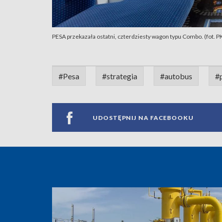
PESA przekazała ostatni, czterdziesty wagon typu Combo. (fot. PK
#Pesa
#strategia
#autobus
#
UDOSTĘPNIJ NA FACEBOOKU