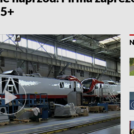
25+
N