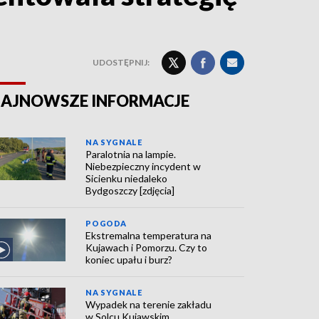
UDOSTĘPNIJ:
AJNOWSZE INFORMACJE
NA SYGNALE
Paralotnia na lampie.
Niebezpieczny incydent w
Sicienku niedaleko
Bydgoszczy [zdjęcia]
POGODA
Ekstremalna temperatura na
Kujawach i Pomorzu. Czy to
koniec upału i burz?
NA SYGNALE
Wypadek na terenie zakładu
w Solcu Kujawskim.