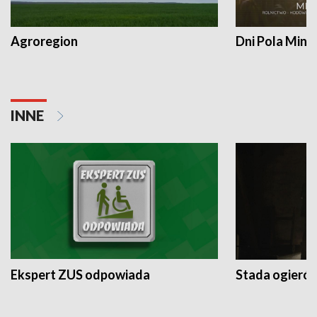
Agroregion
Dni Pola Min
INNE
Ekspert ZUS odpowiada
Stada ogieró