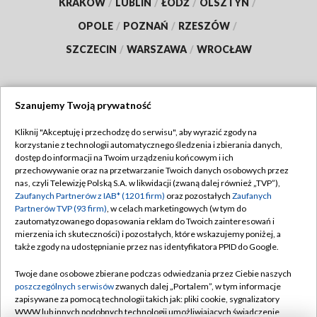
KRAKÓW
/
LUBLIN
/
ŁÓDŹ
/
OLSZTYN
/
OPOLE
/
POZNAŃ
/
RZESZÓW
/
SZCZECIN
/
WARSZAWA
/
WROCŁAW
Szanujemy Twoją prywatność
Dołącz do nas:
Kliknij "Akceptuję i przechodzę do serwisu", aby wyrazić zgody na
korzystanie z technologii automatycznego śledzenia i zbierania danych,
TVP
dostęp do informacji na Twoim urządzeniu końcowym i ich
Abonament TVP
przechowywanie oraz na przetwarzanie Twoich danych osobowych przez
Regulamin TVP
nas, czyli Telewizję Polską S.A. w likwidacji (zwaną dalej również „TVP”),
Emisja w TVP
Polityka prywatności
Zaufanych Partnerów z IAB* (1201 firm)
oraz pozostałych
Zaufanych
Partnerów TVP (93 firm)
, w celach marketingowych (w tym do
Centrum informacji TVP
Moje zgody
zautomatyzowanego dopasowania reklam do Twoich zainteresowań i
mierzenia ich skuteczności) i pozostałych, które wskazujemy poniżej, a
Naziemna Telewizja Cyfrowa
Pomoc
także zgody na udostępnianie przez nas identyfikatora PPID do Google.
Sklep TVP
Biuro reklamy
Twoje dane osobowe zbierane podczas odwiedzania przez Ciebie naszych
Rada Programowa
Kontakt
poszczególnych serwisów
zwanych dalej „Portalem”, w tym informacje
zapisywane za pomocą technologii takich jak: pliki cookie, sygnalizatory
System NOS
WWW lub innych podobnych technologii umożliwiających świadczenie