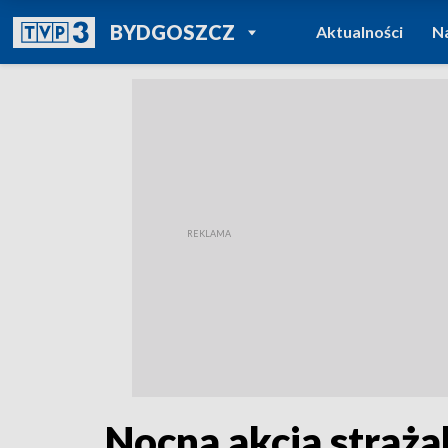
POWRÓT DO
BYDGOSZCZ
Aktualności
N
TVP REGIONY
Nocna akcja straża