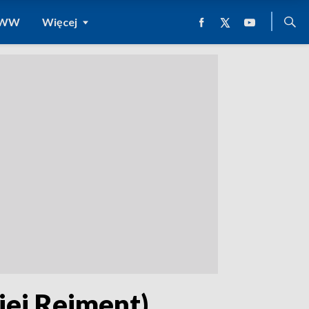
 WWW
Więcej
iej Rejment)