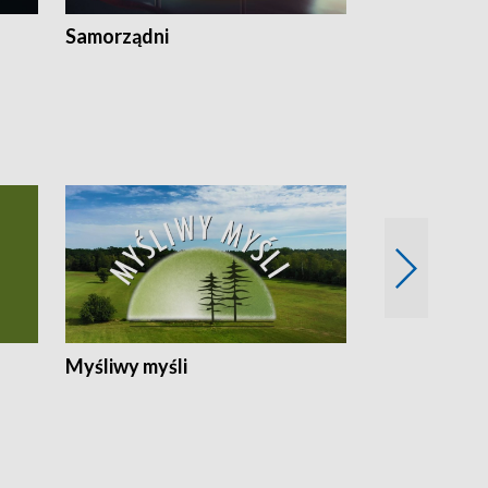
Samorządni
Wspólna sp
Myśliwy myśli
Spotkania z 