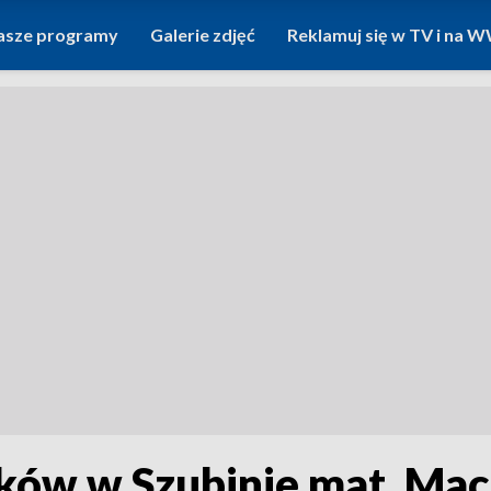
asze programy
Galerie zdjęć
Reklamuj się w TV i na
ków w Szubinie mat. Mac