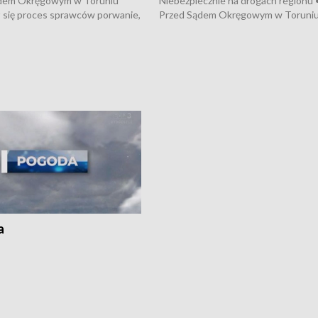
dem Okręgowym w Toruniu
Niebezpiecznie na drogach regionu 
 się proces sprawców porwanie,
Przed Sądem Okręgowym w Toruni
 tortur pod Grudziądzem • 3 mln
rozpoczął się proces sprawców por
 mogą wynosić straty po pożarze
pobicie i tortur pod Grudziądzem • 
Kossaka w Bydgoszczy •
o oszczędzanie wody • Ważne dla
cznie na drogach regionu •
rolników badania w Stacji Doświadcz
ąg sporu o pranie na bydgoskich
Oceny Odmian w Chrząstowie
kach
a