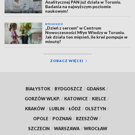
Analitycznej PAN już działa w Toruniu.
Badania na najwyższym poziomie
naukowym!
BYDGOSZCZ
„Dzień z sercem” w Centrum
Nowoczesności Młyn Wiedzy w Toruniu.
Jak działa ten mięsień, ile krwi pompuje w
minutę?
ZOBACZ WIĘCEJ
BIAŁYSTOK
/
BYDGOSZCZ
/
GDAŃSK
/
GORZÓW WLKP.
/
KATOWICE
/
KIELCE
/
KRAKÓW
/
LUBLIN
/
ŁÓDŹ
/
OLSZTYN
/
OPOLE
/
POZNAŃ
/
RZESZÓW
/
SZCZECIN
/
WARSZAWA
/
WROCŁAW