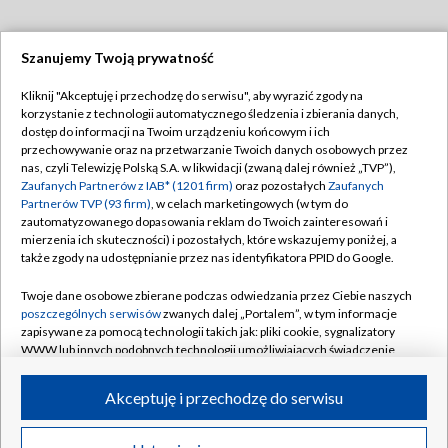
Szanujemy Twoją prywatność
Dołącz do nas:
Kliknij "Akceptuję i przechodzę do serwisu", aby wyrazić zgody na
korzystanie z technologii automatycznego śledzenia i zbierania danych,
TVP
dostęp do informacji na Twoim urządzeniu końcowym i ich
Abonament TVP
przechowywanie oraz na przetwarzanie Twoich danych osobowych przez
Regulamin TVP
nas, czyli Telewizję Polską S.A. w likwidacji (zwaną dalej również „TVP”),
Emisja w TVP
Polityka prywatności
Zaufanych Partnerów z IAB* (1201 firm)
oraz pozostałych
Zaufanych
Partnerów TVP (93 firm)
, w celach marketingowych (w tym do
Centrum informacji TVP
Moje zgody
zautomatyzowanego dopasowania reklam do Twoich zainteresowań i
mierzenia ich skuteczności) i pozostałych, które wskazujemy poniżej, a
Naziemna Telewizja Cyfrowa
Pomoc
także zgody na udostępnianie przez nas identyfikatora PPID do Google.
Sklep TVP
Biuro reklamy
Twoje dane osobowe zbierane podczas odwiedzania przez Ciebie naszych
Rada Programowa
Kontakt
poszczególnych serwisów
zwanych dalej „Portalem”, w tym informacje
zapisywane za pomocą technologii takich jak: pliki cookie, sygnalizatory
System NOS
WWW lub innych podobnych technologii umożliwiających świadczenie
dopasowanych i bezpiecznych usług, personalizację treści oraz reklam,
Informacje o nadawcy
Kanały
udostępnianie funkcji mediów społecznościowych oraz analizowanie
Akceptuję i przechodzę do serwisu
ruchu w Internecie.
Program dla prasy
©2026 Telewizja Polska S.A. w likwidacji
Biuro Reklamy
Twoje dane osobowe zbierane podczas odwiedzania przez Ciebie