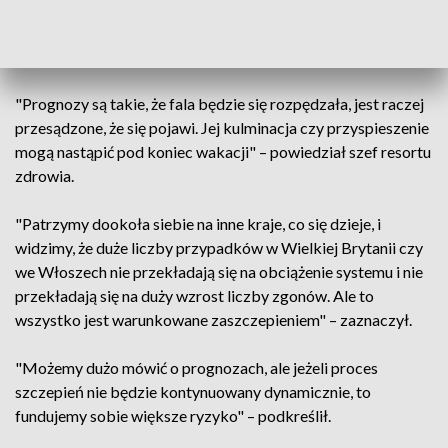
przestrzeń, by pacjentów przyjmować
– stwierdził Niedzielski.
"Prognozy są takie, że fala będzie się rozpędzała, jest raczej
przesądzone, że się pojawi. Jej kulminacja czy przyspieszenie
mogą nastąpić pod koniec wakacji" – powiedział szef resortu
zdrowia.
"Patrzymy dookoła siebie na inne kraje, co się dzieje, i
widzimy, że duże liczby przypadków w Wielkiej Brytanii czy
we Włoszech nie przekładają się na obciążenie systemu i nie
przekładają się na duży wzrost liczby zgonów. Ale to
wszystko jest warunkowane zaszczepieniem" – zaznaczył.
"Możemy dużo mówić o prognozach, ale jeżeli proces
szczepień nie będzie kontynuowany dynamicznie, to
fundujemy sobie większe ryzyko" – podkreślił.