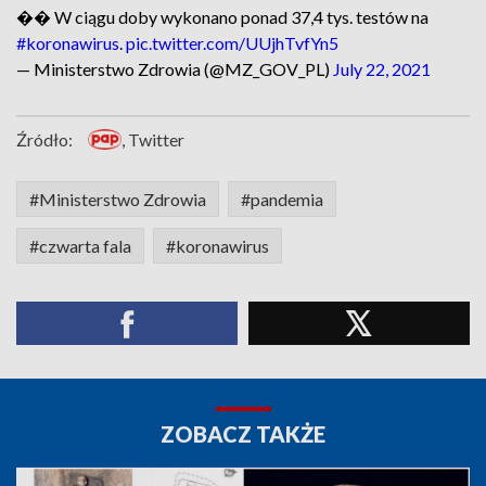
�� W ciągu doby wykonano ponad 37,4 tys. testów na
#koronawirus
.
pic.twitter.com/UUjhTvfYn5
— Ministerstwo Zdrowia (@MZ_GOV_PL)
July 22, 2021
Źródło:
, Twitter
#Ministerstwo Zdrowia
#pandemia
#czwarta fala
#koronawirus
ZOBACZ TAKŻE