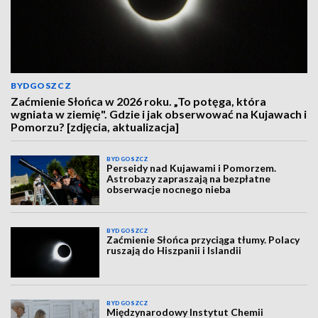
BYDGOSZCZ
Zaćmienie Słońca w 2026 roku. „To potęga, która
wgniata w ziemię". Gdzie i jak obserwować na Kujawach i
Pomorzu? [zdjęcia, aktualizacja]
BYDGOSZCZ
Perseidy nad Kujawami i Pomorzem.
Astrobazy zapraszają na bezpłatne
obserwacje nocnego nieba
BYDGOSZCZ
Zaćmienie Słońca przyciąga tłumy. Polacy
ruszają do Hiszpanii i Islandii
BYDGOSZCZ
Międzynarodowy Instytut Chemii