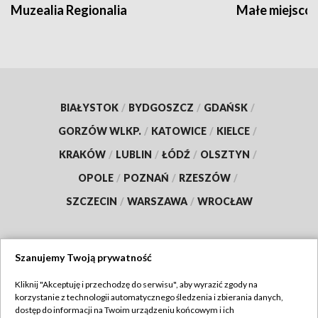
Muzealia Regionalia
Małe miejscow
BIAŁYSTOK
/
BYDGOSZCZ
/
GDAŃSK
/
GORZÓW WLKP.
/
KATOWICE
/
KIELCE
/
KRAKÓW
/
LUBLIN
/
ŁÓDŹ
/
OLSZTYN
/
OPOLE
/
POZNAŃ
/
RZESZÓW
/
SZCZECIN
/
WARSZAWA
/
WROCŁAW
Szanujemy Twoją prywatność
Dołącz do nas:
Kliknij "Akceptuję i przechodzę do serwisu", aby wyrazić zgody na
korzystanie z technologii automatycznego śledzenia i zbierania danych,
TVP
dostęp do informacji na Twoim urządzeniu końcowym i ich