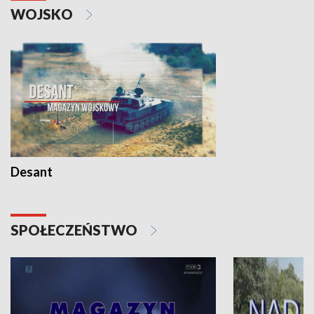
WOJSKO
Desant
SPOŁECZEŃSTWO