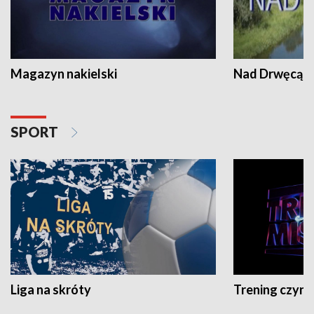
Magazyn nakielski
Nad Drwęcą
SPORT
Liga na skróty
Trening czyni 