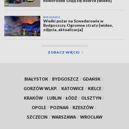
noworodek czują się dobrze [wideo]
BYDGOSZCZ
Wielki pożar na Szwederowie w
Bydgoszczy. Ogromne straty [wideo,
zdjęcia, aktualizacja]
ZOBACZ WIĘCEJ
BIAŁYSTOK
/
BYDGOSZCZ
/
GDAŃSK
/
GORZÓW WLKP.
/
KATOWICE
/
KIELCE
/
KRAKÓW
/
LUBLIN
/
ŁÓDŹ
/
OLSZTYN
/
OPOLE
/
POZNAŃ
/
RZESZÓW
/
SZCZECIN
/
WARSZAWA
/
WROCŁAW