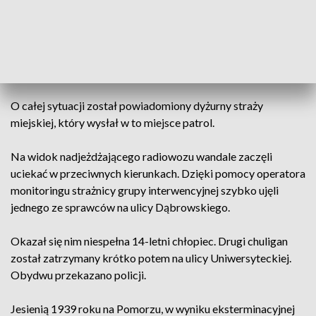
Kilka dni temu, krótko po godzinie 21. operator monitoringu
straży miejskiej zauważył w Parku Pamięci Ofiar Zbrodni
Pomorskiej 1939 przy ulicy Uniwersyteckiej w Toruniu dwie
osoby piszące flamastrem wulgaryzmy po obeliskach i
przystanku MZK.
O całej sytuacji został powiadomiony dyżurny straży
miejskiej, który wysłał w to miejsce patrol.
Na widok nadjeżdżającego radiowozu wandale zaczęli
uciekać w przeciwnych kierunkach. Dzięki pomocy operatora
monitoringu strażnicy grupy interwencyjnej szybko ujęli
jednego ze sprawców na ulicy Dąbrowskiego.
Okazał się nim niespełna 14-letni chłopiec. Drugi chuligan
został zatrzymany krótko potem na ulicy Uniwersyteckiej.
Obydwu przekazano policji.
Jesienią 1939 roku na Pomorzu, w wyniku eksterminacyjnej