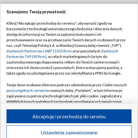
Szanujemy Twoją prywatność
Dołącz do nas:
Kliknij "Akceptuję i przechodzę do serwisu", aby wyrazić zgody na
korzystanie z technologii automatycznego śledzenia i zbierania danych,
TVP
dostęp do informacji na Twoim urządzeniu końcowym i ich
Abonament TVP
przechowywanie oraz na przetwarzanie Twoich danych osobowych przez
Regulamin TVP
nas, czyli Telewizję Polską S.A. w likwidacji (zwaną dalej również „TVP”),
Emisja w TVP
Polityka prywatności
Zaufanych Partnerów z IAB* (1201 firm)
oraz pozostałych
Zaufanych
Partnerów TVP (93 firm)
, w celach marketingowych (w tym do
Centrum informacji TVP
Moje zgody
zautomatyzowanego dopasowania reklam do Twoich zainteresowań i
mierzenia ich skuteczności) i pozostałych, które wskazujemy poniżej, a
Naziemna Telewizja Cyfrowa
Pomoc
także zgody na udostępnianie przez nas identyfikatora PPID do Google.
Sklep TVP
Biuro reklamy
Twoje dane osobowe zbierane podczas odwiedzania przez Ciebie naszych
Rada Programowa
Kontakt
poszczególnych serwisów
zwanych dalej „Portalem”, w tym informacje
zapisywane za pomocą technologii takich jak: pliki cookie, sygnalizatory
System NOS
WWW lub innych podobnych technologii umożliwiających świadczenie
dopasowanych i bezpiecznych usług, personalizację treści oraz reklam,
Informacje o nadawcy
Kanały
udostępnianie funkcji mediów społecznościowych oraz analizowanie
Akceptuję i przechodzę do serwisu
ruchu w Internecie.
Program dla prasy
©2026 Telewizja Polska S.A. w likwidacji
Biuro Reklamy
Twoje dane osobowe zbierane podczas odwiedzania przez Ciebie
Ustawienia zaawansowane
poszczególnych serwisów
na Portalu, takie jak adresy IP, identyfikatory