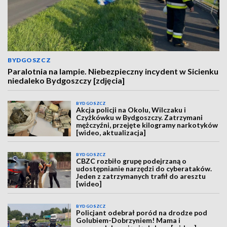
BYDGOSZCZ
Paralotnia na lampie. Niebezpieczny incydent w Sicienku
niedaleko Bydgoszczy [zdjęcia]
BYDGOSZCZ
Akcja policji na Okolu, Wilczaku i
Czyżkówku w Bydgoszczy. Zatrzymani
mężczyźni, przejęte kilogramy narkotyków
[wideo, aktualizacja]
BYDGOSZCZ
CBZC rozbiło grupę podejrzaną o
udostępnianie narzędzi do cyberataków.
Jeden z zatrzymanych trafił do aresztu
[wideo]
BYDGOSZCZ
Policjant odebrał poród na drodze pod
Golubiem-Dobrzyniem! Mama i