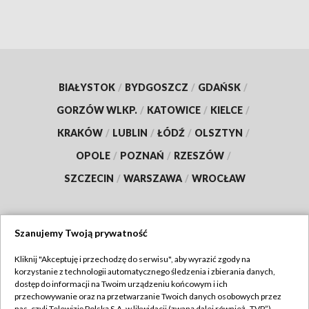
BIAŁYSTOK
/
BYDGOSZCZ
/
GDAŃSK
/
GORZÓW WLKP.
/
KATOWICE
/
KIELCE
/
KRAKÓW
/
LUBLIN
/
ŁÓDŹ
/
OLSZTYN
/
OPOLE
/
POZNAŃ
/
RZESZÓW
/
SZCZECIN
/
WARSZAWA
/
WROCŁAW
Szanujemy Twoją prywatność
Dołącz do nas:
Kliknij "Akceptuję i przechodzę do serwisu", aby wyrazić zgody na
korzystanie z technologii automatycznego śledzenia i zbierania danych,
TVP
dostęp do informacji na Twoim urządzeniu końcowym i ich
Abonament TVP
przechowywanie oraz na przetwarzanie Twoich danych osobowych przez
Regulamin TVP
nas, czyli Telewizję Polską S.A. w likwidacji (zwaną dalej również „TVP”),