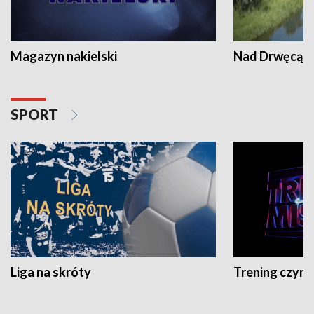
Magazyn nakielski
Nad Drwęcą
SPORT
Liga na skróty
Trening czyni 