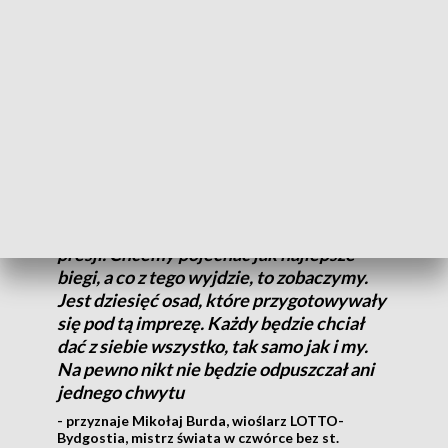
sportowa rywalizacja na igrzyskach rozpoczęła się już w
czwartek, jednak jeszcze bez Polaków.
Jako pierwsi z biało-czerwonych zaprezentują się łucznicy
Sylwia Zyzańska i Sławomir Napłoszek. W nocy z czwartku
na piątek wystartują także wioślarze, którzy rozpoczną
rywalizację w eliminacjach.
My nie staramy się nakładać w ogóle
presji. Chcemy pojechać jak najlepsze
biegi, a co z tego wyjdzie, to zobaczymy.
Jest dziesięć osad, które przygotowywały
się pod tą imprezę. Każdy będzie chciał
dać z siebie wszystko, tak samo jak i my.
Na pewno nikt nie będzie odpuszczał ani
jednego chwytu
- przyznaje Mikołaj Burda, wioślarz LOTTO-
Bydgostia, mistrz świata w czwórce bez st.