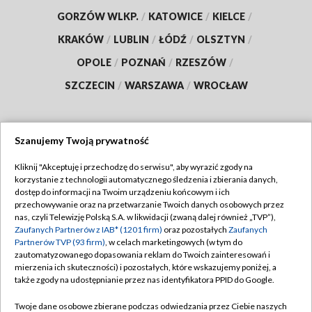
GORZÓW WLKP.
/
KATOWICE
/
KIELCE
/
KRAKÓW
/
LUBLIN
/
ŁÓDŹ
/
OLSZTYN
/
OPOLE
/
POZNAŃ
/
RZESZÓW
/
SZCZECIN
/
WARSZAWA
/
WROCŁAW
Szanujemy Twoją prywatność
Dołącz do nas:
Kliknij "Akceptuję i przechodzę do serwisu", aby wyrazić zgody na
korzystanie z technologii automatycznego śledzenia i zbierania danych,
TVP
dostęp do informacji na Twoim urządzeniu końcowym i ich
Abonament TVP
przechowywanie oraz na przetwarzanie Twoich danych osobowych przez
Regulamin TVP
nas, czyli Telewizję Polską S.A. w likwidacji (zwaną dalej również „TVP”),
Emisja w TVP
Polityka prywatności
Zaufanych Partnerów z IAB* (1201 firm)
oraz pozostałych
Zaufanych
Partnerów TVP (93 firm)
, w celach marketingowych (w tym do
Centrum informacji TVP
Moje zgody
zautomatyzowanego dopasowania reklam do Twoich zainteresowań i
mierzenia ich skuteczności) i pozostałych, które wskazujemy poniżej, a
Naziemna Telewizja Cyfrowa
Pomoc
także zgody na udostępnianie przez nas identyfikatora PPID do Google.
Sklep TVP
Biuro reklamy
Twoje dane osobowe zbierane podczas odwiedzania przez Ciebie naszych