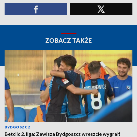
ZOBACZ TAKŻE
BYDGOSZCZ
Betclic 2. liga: Zawisza Bydgoszcz wreszcie wygrał!