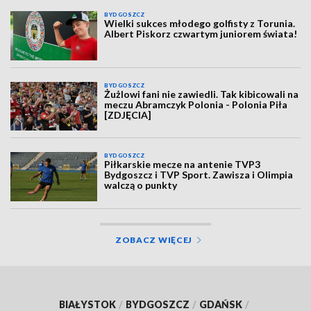
BYDGOSZCZ
Wielki sukces młodego golfisty z Torunia.
Albert Piskorz czwartym juniorem świata!
BYDGOSZCZ
Żużlowi fani nie zawiedli. Tak kibicowali na
meczu Abramczyk Polonia - Polonia Piła
[ZDJĘCIA]
BYDGOSZCZ
Piłkarskie mecze na antenie TVP3
Bydgoszcz i TVP Sport. Zawisza i Olimpia
walczą o punkty
ZOBACZ WIĘCEJ
BIAŁYSTOK
/
BYDGOSZCZ
/
GDAŃSK
/