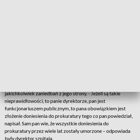
dniu czego, nie powiedział państwu,
podpisał umowę na 14 mln zł pożyczki -
tak zostawiał szpital, takie środki były na
koncie proszę państwa
– zaznacza Maciej Hoppe.
Do tego błędnie prowadzona dokumentacja rachunkowa
szpitala, czy nieterminowe regulowanie zobowiązań
finansowych.
Dyrektor Marek Nowak zaprzecza by doszło do
jakichkolwiek zaniedbań z jego strony. - Jeżeli są takie
nieprawidłowości, to panie dyrektorze, pan jest
funkcjonariuszem publicznym, to pana obowiązkiem jest
złożenie doniesienia do prokuratury tego co pan powiedział,
napisał. Sam pan wie, że wszystkie doniesienia do
prokuratury przez wiele lat zostały umorzone – odpowiada
były dyrektor szpitala.