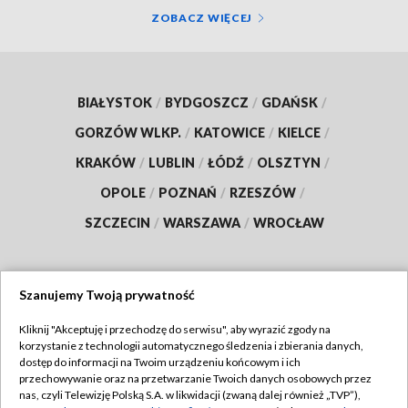
ZOBACZ WIĘCEJ
BIAŁYSTOK
/
BYDGOSZCZ
/
GDAŃSK
/
GORZÓW WLKP.
/
KATOWICE
/
KIELCE
/
KRAKÓW
/
LUBLIN
/
ŁÓDŹ
/
OLSZTYN
/
OPOLE
/
POZNAŃ
/
RZESZÓW
/
SZCZECIN
/
WARSZAWA
/
WROCŁAW
Szanujemy Twoją prywatność
Dołącz do nas:
Kliknij "Akceptuję i przechodzę do serwisu", aby wyrazić zgody na
korzystanie z technologii automatycznego śledzenia i zbierania danych,
TVP
dostęp do informacji na Twoim urządzeniu końcowym i ich
Abonament TVP
przechowywanie oraz na przetwarzanie Twoich danych osobowych przez
Regulamin TVP
nas, czyli Telewizję Polską S.A. w likwidacji (zwaną dalej również „TVP”),