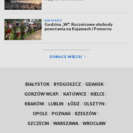
BYDGOSZCZ
Godzina „W". Rocznicowe obchody
powstania na Kujawach i Pomorzu
ZOBACZ WIĘCEJ
BIAŁYSTOK
/
BYDGOSZCZ
/
GDAŃSK
/
GORZÓW WLKP.
/
KATOWICE
/
KIELCE
/
KRAKÓW
/
LUBLIN
/
ŁÓDŹ
/
OLSZTYN
/
OPOLE
/
POZNAŃ
/
RZESZÓW
/
SZCZECIN
/
WARSZAWA
/
WROCŁAW