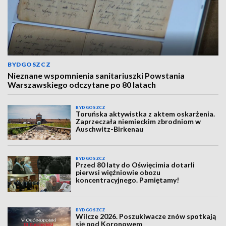
BYDGOSZCZ
Nieznane wspomnienia sanitariuszki Powstania
Warszawskiego odczytane po 80 latach
BYDGOSZCZ
Toruńska aktywistka z aktem oskarżenia.
Zaprzeczała niemieckim zbrodniom w
Auschwitz-Birkenau
BYDGOSZCZ
Przed 80 laty do Oświęcimia dotarli
pierwsi więźniowie obozu
koncentracyjnego. Pamiętamy!
BYDGOSZCZ
Wilcze 2026. Poszukiwacze znów spotkają
się pod Koronowem