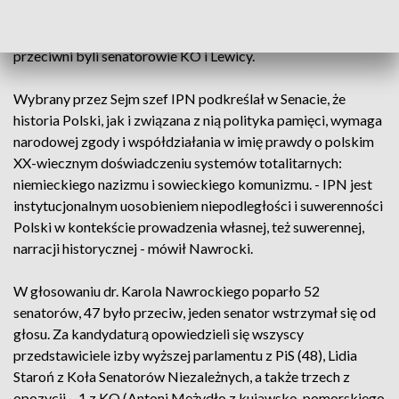
Muzeum II Wojny Światowej w Gdańsku. Swoje poparcie dla
kandydatury Nawrockiego deklarowali senatorowie PiS, a
przeciwni byli senatorowie KO i Lewicy.
Wybrany przez Sejm szef IPN podkreślał w Senacie, że
historia Polski, jak i związana z nią polityka pamięci, wymaga
narodowej zgody i współdziałania w imię prawdy o polskim
XX-wiecznym doświadczeniu systemów totalitarnych:
niemieckiego nazizmu i sowieckiego komunizmu. - IPN jest
instytucjonalnym uosobieniem niepodległości i suwerenności
Polski w kontekście prowadzenia własnej, też suwerennej,
narracji historycznej - mówił Nawrocki.
W głosowaniu dr. Karola Nawrockiego poparło 52
senatorów, 47 było przeciw, jeden senator wstrzymał się od
głosu. Za kandydaturą opowiedzieli się wszyscy
przedstawiciele izby wyższej parlamentu z PiS (48), Lidia
Staroń z Koła Senatorów Niezależnych, a także trzech z
opozycji – 1 z KO (Antoni Mężydło z kujawsko-pomorskiego