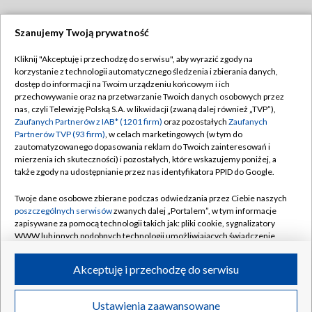
Szanujemy Twoją prywatność
Dołącz do nas:
Kliknij "Akceptuję i przechodzę do serwisu", aby wyrazić zgody na
korzystanie z technologii automatycznego śledzenia i zbierania danych,
TVP
dostęp do informacji na Twoim urządzeniu końcowym i ich
Abonament TVP
przechowywanie oraz na przetwarzanie Twoich danych osobowych przez
Regulamin TVP
nas, czyli Telewizję Polską S.A. w likwidacji (zwaną dalej również „TVP”),
Emisja w TVP
Polityka prywatności
Zaufanych Partnerów z IAB* (1201 firm)
oraz pozostałych
Zaufanych
Partnerów TVP (93 firm)
, w celach marketingowych (w tym do
Centrum informacji TVP
Moje zgody
zautomatyzowanego dopasowania reklam do Twoich zainteresowań i
mierzenia ich skuteczności) i pozostałych, które wskazujemy poniżej, a
Naziemna Telewizja Cyfrowa
Pomoc
także zgody na udostępnianie przez nas identyfikatora PPID do Google.
Sklep TVP
Biuro reklamy
Twoje dane osobowe zbierane podczas odwiedzania przez Ciebie naszych
Rada Programowa
Kontakt
poszczególnych serwisów
zwanych dalej „Portalem”, w tym informacje
zapisywane za pomocą technologii takich jak: pliki cookie, sygnalizatory
System NOS
WWW lub innych podobnych technologii umożliwiających świadczenie
dopasowanych i bezpiecznych usług, personalizację treści oraz reklam,
Informacje o nadawcy
Kanały
udostępnianie funkcji mediów społecznościowych oraz analizowanie
Akceptuję i przechodzę do serwisu
ruchu w Internecie.
Program dla prasy
©2026 Telewizja Polska S.A. w likwidacji
Biuro Reklamy
Twoje dane osobowe zbierane podczas odwiedzania przez Ciebie
Ustawienia zaawansowane