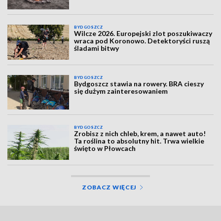
BYDGOSZCZ
Wilcze 2026. Europejski zlot poszukiwaczy
wraca pod Koronowo. Detektoryści ruszą
śladami bitwy
BYDGOSZCZ
Bydgoszcz stawia na rowery. BRA cieszy
się dużym zainteresowaniem
BYDGOSZCZ
Zrobisz z nich chleb, krem, a nawet auto!
Ta roślina to absolutny hit. Trwa wielkie
święto w Płowcach
ZOBACZ WIĘCEJ