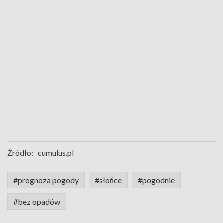
Źródło:
cumulus.pl
#prognoza pogody
#słońce
#pogodnie
#bez opadów