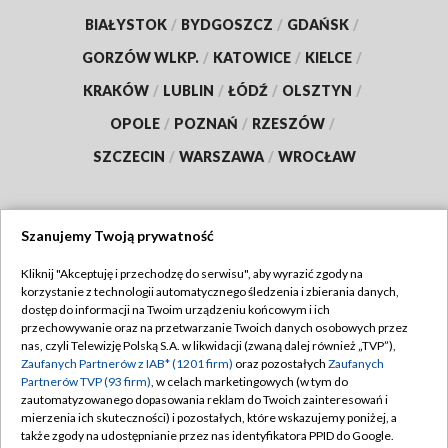
BIAŁYSTOK
/
BYDGOSZCZ
/
GDAŃSK
/
GORZÓW WLKP.
/
KATOWICE
/
KIELCE
/
KRAKÓW
/
LUBLIN
/
ŁÓDŹ
/
OLSZTYN
/
OPOLE
/
POZNAŃ
/
RZESZÓW
/
SZCZECIN
/
WARSZAWA
/
WROCŁAW
Szanujemy Twoją prywatność
Dołącz do nas:
Kliknij "Akceptuję i przechodzę do serwisu", aby wyrazić zgody na
korzystanie z technologii automatycznego śledzenia i zbierania danych,
TVP
dostęp do informacji na Twoim urządzeniu końcowym i ich
Abonament TVP
przechowywanie oraz na przetwarzanie Twoich danych osobowych przez
Regulamin TVP
nas, czyli Telewizję Polską S.A. w likwidacji (zwaną dalej również „TVP”),
Emisja w TVP
Polityka prywatności
Zaufanych Partnerów z IAB* (1201 firm)
oraz pozostałych
Zaufanych
Partnerów TVP (93 firm)
, w celach marketingowych (w tym do
Centrum informacji TVP
Moje zgody
zautomatyzowanego dopasowania reklam do Twoich zainteresowań i
mierzenia ich skuteczności) i pozostałych, które wskazujemy poniżej, a
Naziemna Telewizja Cyfrowa
Pomoc
także zgody na udostępnianie przez nas identyfikatora PPID do Google.