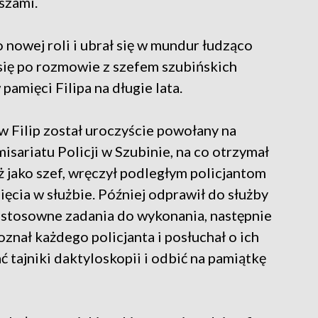
uszami.
 nowej roli i ubrał się w mundur łudząco
 się po rozmowie z szefem szubińskich
amięci Filipa na długie lata.
w Filip został uroczyście powołany na
ariatu Policji w Szubinie, na co otrzymał
ż jako szef, wręczył podległym policjantom
ęcia w służbie. Później odprawił do służby
m stosowne zadania do wykonania, następnie
oznał każdego policjanta i posłuchał o ich
ć tajniki daktyloskopii i odbić na pamiątkę