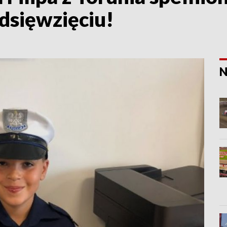
dsięwzięciu!
N