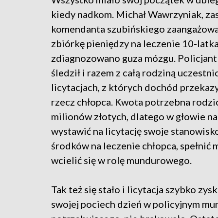
kiedy nadkom. Michał Wawrzyniak, za
komendanta szubińskiego zaangażował
zbiórkę pieniędzy na leczenie 10-latka
zdiagnozowano guza mózgu. Policjant 
śledził i razem z całą rodziną uczestni
licytacjach, z których dochód przekaz
rzecz chłopca. Kwota potrzebna rodz
milionów złotych, dlatego w głowie n
wystawić na licytację swoje stanowisko
środków na leczenie chłopca, spełnić 
wcielić się w rolę mundurowego.
Tak też się stało i licytacja szybko zys
swojej pociech dzień w policyjnym mu