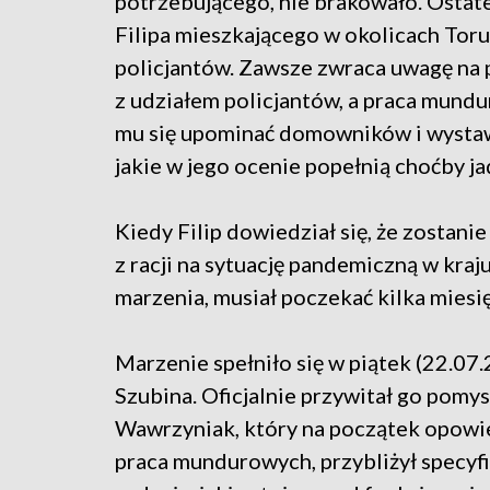
potrzebującego, nie brakowało. Ostate
Filipa mieszkającego w okolicach Toru
policjantów. Zawsze zwraca uwagę na p
z udziałem policjantów, a praca mundu
mu się upominać domowników i wystaw
jakie w jego ocenie popełnią choćby j
Kiedy Filip dowiedział się, że zostani
z racji na sytuację pandemiczną w kraj
marzenia, musiał poczekać kilka miesię
Marzenie spełniło się w piątek (22.07
Szubina. Oficjalnie przywitał go pom
Wawrzyniak, który na początek opowie
praca mundurowych, przybliżył specyf