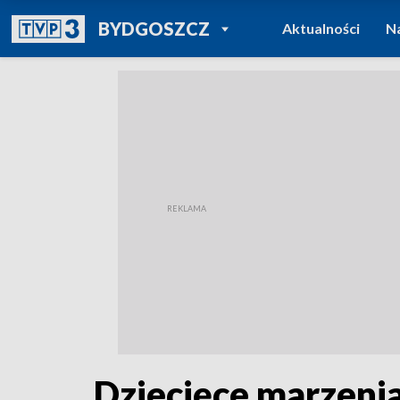
POWRÓT DO
BYDGOSZCZ
Aktualności
N
TVP REGIONY
Dziecięce marzenia 