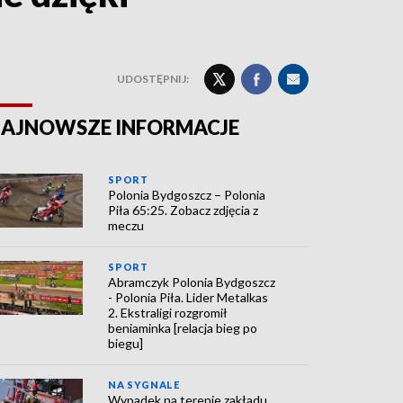
UDOSTĘPNIJ:
AJNOWSZE INFORMACJE
SPORT
Polonia Bydgoszcz – Polonia
Piła 65:25. Zobacz zdjęcia z
meczu
SPORT
Abramczyk Polonia Bydgoszcz
- Polonia Piła. Lider Metalkas
2. Ekstraligi rozgromił
beniaminka [relacja bieg po
biegu]
NA SYGNALE
Wypadek na terenie zakładu