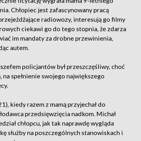
cznie licytację wygrała mama 9-letniego
nia. Chłopiec jest zafascynowany pracą
rzejeżdżające radiowozy, interesują go filmy
rowych ciekawi go do tego stopnia, że zdarza
iać im mandaty za drobne przewinienia,
adąc autem.
e szefem policjantów był przeszczęśliwy, choć
u, na spełnienie swojego największego
cy.
.21), kiedy razem z mamą przyjechał do
ysłodawca przedsięwzięcia nadkom. Michał
dział chłopcu, jak tak naprawdę wygląda
ikę służby na poszczególnych stanowiskach i