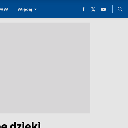
 WWW
Więcej
e dzięki