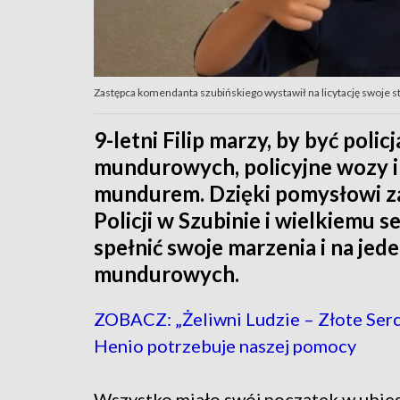
Zastępca komendanta szubińskiego wystawił na licytację swoje s
9-letni Filip marzy, by być poli
mundurowych, policyjne wozy i
mundurem. Dzięki pomysłowi z
Policji w Szubinie i wielkiemu 
spełnić swoje marzenia i na jede
mundurowych.
ZOBACZ: „Żeliwni Ludzie – Złote Serca
Henio potrzebuje naszej pomocy
Wszystko miało swój początek w ubie