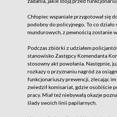
zadania, jakie stoją przed funkcjonari
Chłopiec wspaniale przygotował się do
podobny do policyjnego. To co działo
mundurowych, z pewnością zostanie w p
Podczas zbiórki z udziałem policjantó
stanowisko Zastępcy Komendanta Komis
stosowny akt powołania. Następnie, ju
rozkazy o przyznaniu nagród za osiągni
funkcjonariuszy prewencji, zlecając i
zwiedził komisariat, gdzie osobiście p
pracy. Miał też niebywałą okazje pozna
ślady swoich linii papilarnych.