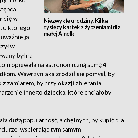
stępca
 się w
Niezwykłe urodziny. Kilka
tysięcy kartek z życzeniami dla
, u którego
małej Amelki
uważnie ją
czył w
ywany był na
icom opiewała na astronomiczną sumę 4
adkom. Wawrzyniaka zrodził się pomysł, by
 z zamiarem, by przy okazji zbierania
marzenie innego dziecka, które chciałoby
kała dużą popularność, a chętnych, by kupić dla
ndurze, wspierając tym samym