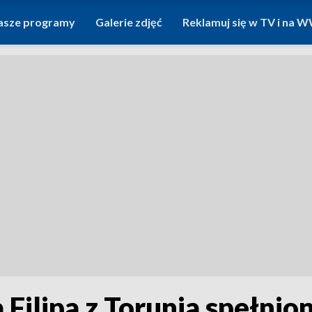
asze programy
Galerie zdjęć
Reklamuj się w TV i na
Filipa z Torunia spełnion