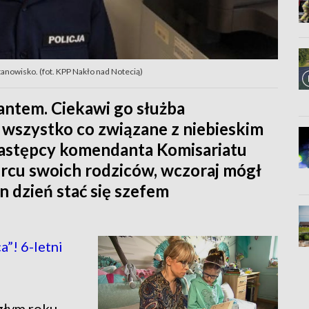
tanowisko. (fot. KPP Nakło nad Notecią)
cjantem. Ciekawi go służba
 wszystko co związane z niebieskim
astępcy komendanta Komisariatu
sercu swoich rodziców, wczoraj mógł
n dzień stać się szefem
”! 6-letni
głym roku,