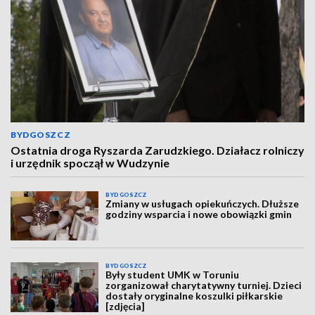
BYDGOSZCZ
Ostatnia droga Ryszarda Zarudzkiego. Działacz rolniczy
i urzędnik spoczął w Wudzynie
BYDGOSZCZ
Zmiany w usługach opiekuńczych. Dłuższe
godziny wsparcia i nowe obowiązki gmin
BYDGOSZCZ
Były student UMK w Toruniu
zorganizował charytatywny turniej. Dzieci
dostały oryginalne koszulki piłkarskie
[zdjęcia]