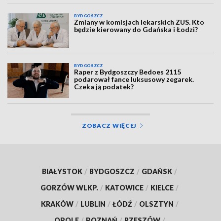
BYDGOSZCZ
Zmiany w komisjach lekarskich ZUS. Kto
będzie kierowany do Gdańska i Łodzi?
BYDGOSZCZ
Raper z Bydgoszczy Bedoes 2115
podarował fance luksusowy zegarek.
Czeka ją podatek?
ZOBACZ WIĘCEJ
BIAŁYSTOK
/
BYDGOSZCZ
/
GDAŃSK
/
GORZÓW WLKP.
/
KATOWICE
/
KIELCE
/
KRAKÓW
/
LUBLIN
/
ŁÓDŹ
/
OLSZTYN
/
OPOLE
/
POZNAŃ
/
RZESZÓW
/