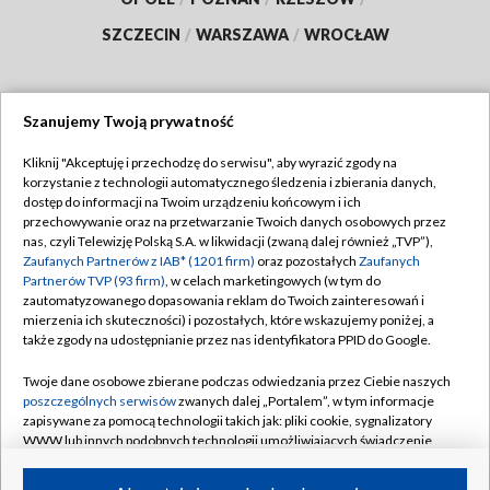
SZCZECIN
/
WARSZAWA
/
WROCŁAW
Szanujemy Twoją prywatność
Dołącz do nas:
Kliknij "Akceptuję i przechodzę do serwisu", aby wyrazić zgody na
korzystanie z technologii automatycznego śledzenia i zbierania danych,
TVP
dostęp do informacji na Twoim urządzeniu końcowym i ich
Abonament TVP
przechowywanie oraz na przetwarzanie Twoich danych osobowych przez
Regulamin TVP
nas, czyli Telewizję Polską S.A. w likwidacji (zwaną dalej również „TVP”),
Emisja w TVP
Polityka prywatności
Zaufanych Partnerów z IAB* (1201 firm)
oraz pozostałych
Zaufanych
Partnerów TVP (93 firm)
, w celach marketingowych (w tym do
Centrum informacji TVP
Moje zgody
zautomatyzowanego dopasowania reklam do Twoich zainteresowań i
mierzenia ich skuteczności) i pozostałych, które wskazujemy poniżej, a
Naziemna Telewizja Cyfrowa
Pomoc
także zgody na udostępnianie przez nas identyfikatora PPID do Google.
Sklep TVP
Biuro reklamy
Twoje dane osobowe zbierane podczas odwiedzania przez Ciebie naszych
Rada Programowa
Kontakt
poszczególnych serwisów
zwanych dalej „Portalem”, w tym informacje
zapisywane za pomocą technologii takich jak: pliki cookie, sygnalizatory
System NOS
WWW lub innych podobnych technologii umożliwiających świadczenie
dopasowanych i bezpiecznych usług, personalizację treści oraz reklam,
Informacje o nadawcy
Kanały
udostępnianie funkcji mediów społecznościowych oraz analizowanie