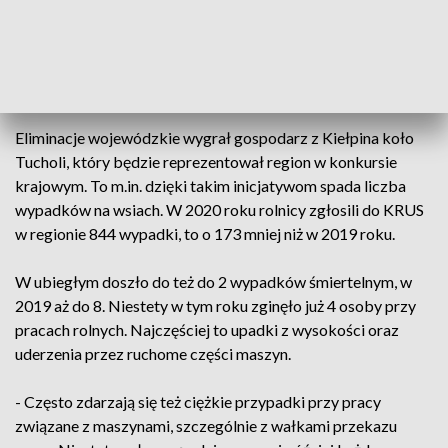
- Jest komisja, która składa się z przedstawicieli KRUS-u, PIP,
ODR-ów, i innych instytucji rolniczych i to jest taki audyt
bezpieczeństwa, ta komisja przeprowadza od A do Z
wizytacje w gospodarstwie - tłumaczy Czesław Wiszniewski.
Eliminacje wojewódzkie wygrał gospodarz z Kiełpina koło
Tucholi, który będzie reprezentował region w konkursie
krajowym. To m.in. dzięki takim inicjatywom spada liczba
wypadków na wsiach. W 2020 roku rolnicy zgłosili do KRUS
w regionie 844 wypadki, to o 173 mniej niż w 2019 roku.
W ubiegłym doszło do też do 2 wypadków śmiertelnym, w
2019 aż do 8. Niestety w tym roku zginęło już 4 osoby przy
pracach rolnych. Najczęściej to upadki z wysokości oraz
uderzenia przez ruchome części maszyn.
- Często zdarzają się też ciężkie przypadki przy pracy
związane z maszynami, szczególnie z wałkami przekazu