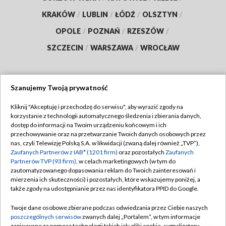
KRAKÓW
/
LUBLIN
/
ŁÓDŹ
/
OLSZTYN
/
OPOLE
/
POZNAŃ
/
RZESZÓW
/
SZCZECIN
/
WARSZAWA
/
WROCŁAW
Szanujemy Twoją prywatność
Dołącz do nas:
Kliknij "Akceptuję i przechodzę do serwisu", aby wyrazić zgody na
korzystanie z technologii automatycznego śledzenia i zbierania danych,
TVP
dostęp do informacji na Twoim urządzeniu końcowym i ich
Abonament TVP
przechowywanie oraz na przetwarzanie Twoich danych osobowych przez
Regulamin TVP
nas, czyli Telewizję Polską S.A. w likwidacji (zwaną dalej również „TVP”),
Emisja w TVP
Zaufanych Partnerów z IAB* (1201 firm)
oraz pozostałych
Zaufanych
Polityka prywatności
Partnerów TVP (93 firm)
, w celach marketingowych (w tym do
Centrum informacji TVP
Moje zgody
zautomatyzowanego dopasowania reklam do Twoich zainteresowań i
mierzenia ich skuteczności) i pozostałych, które wskazujemy poniżej, a
Naziemna Telewizja Cyfrowa
Pomoc
także zgody na udostępnianie przez nas identyfikatora PPID do Google.
Sklep TVP
Biuro reklamy
Twoje dane osobowe zbierane podczas odwiedzania przez Ciebie naszych
Rada Programowa
poszczególnych serwisów
zwanych dalej „Portalem”, w tym informacje
Kontakt
zapisywane za pomocą technologii takich jak: pliki cookie, sygnalizatory