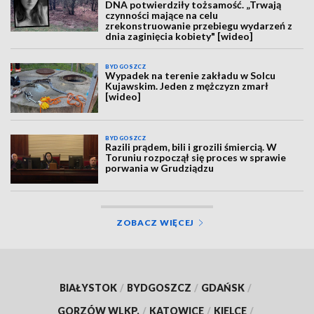
DNA potwierdziły tożsamość. „Trwają
czynności mające na celu
zrekonstruowanie przebiegu wydarzeń z
dnia zaginięcia kobiety" [wideo]
BYDGOSZCZ
Wypadek na terenie zakładu w Solcu
Kujawskim. Jeden z mężczyzn zmarł
[wideo]
BYDGOSZCZ
Razili prądem, bili i grozili śmiercią. W
Toruniu rozpoczął się proces w sprawie
porwania w Grudziądzu
ZOBACZ WIĘCEJ
BIAŁYSTOK
/
BYDGOSZCZ
/
GDAŃSK
/
GORZÓW WLKP.
/
KATOWICE
/
KIELCE
/