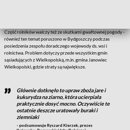
co trzy tygodnie pryskany repelentami, żeby dziki zakażone
nie mogły migrować na nasz teren - informuje Wojciech
Młynarek.
Część rolników walczy też ze skutkami gwałtownej pogody -
również ten temat poruszono w Bydgoszczy podczas
posiedzenia zespołu doradczego wojewody ds. wsi i
rolnictwa. Problem dotyczy przede wszystkim gmin
sąsiadujących z Wielkopolską, m.in. gmina Janowiec
Wielkopolski, gdzie straty są największe.
Głównie dotknęło to upraw zboża jare i
kukurydza na ziarno, która ucierpiała
praktycznie dosyć mocno. Oczywiście te
ostatnie deszcze uratowały buraki i
ziemniaki
- podsumowuje Ryszard Kierzek, prezes