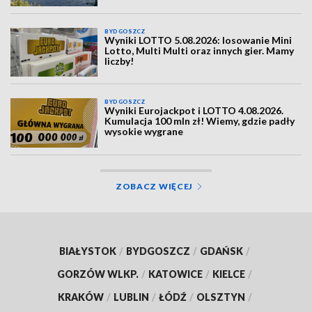
BYDGOSZCZ
Wyniki LOTTO 5.08.2026: losowanie Mini
Lotto, Multi Multi oraz innych gier. Mamy
liczby!
BYDGOSZCZ
Wyniki Eurojackpot i LOTTO 4.08.2026.
Kumulacja 100 mln zł! Wiemy, gdzie padły
wysokie wygrane
ZOBACZ WIĘCEJ
BIAŁYSTOK
/
BYDGOSZCZ
/
GDAŃSK
/
GORZÓW WLKP.
/
KATOWICE
/
KIELCE
/
KRAKÓW
/
LUBLIN
/
ŁÓDŹ
/
OLSZTYN
/