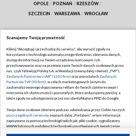
OPOLE
/
POZNAŃ
/
RZESZÓW
/
SZCZECIN
/
WARSZAWA
/
WROCŁAW
Szanujemy Twoją prywatność
Dołącz do nas:
Kliknij "Akceptuję i przechodzę do serwisu", aby wyrazić zgody na
korzystanie z technologii automatycznego śledzenia i zbierania danych,
TVP
dostęp do informacji na Twoim urządzeniu końcowym i ich
Abonament TVP
przechowywanie oraz na przetwarzanie Twoich danych osobowych przez
Regulamin TVP
nas, czyli Telewizję Polską S.A. w likwidacji (zwaną dalej również „TVP”),
Emisja w TVP
Polityka prywatności
Zaufanych Partnerów z IAB* (1201 firm)
oraz pozostałych
Zaufanych
Partnerów TVP (93 firm)
, w celach marketingowych (w tym do
Centrum informacji TVP
Moje zgody
zautomatyzowanego dopasowania reklam do Twoich zainteresowań i
mierzenia ich skuteczności) i pozostałych, które wskazujemy poniżej, a
Naziemna Telewizja Cyfrowa
Pomoc
także zgody na udostępnianie przez nas identyfikatora PPID do Google.
Sklep TVP
Biuro reklamy
Twoje dane osobowe zbierane podczas odwiedzania przez Ciebie naszych
Rada Programowa
Kontakt
poszczególnych serwisów
zwanych dalej „Portalem”, w tym informacje
zapisywane za pomocą technologii takich jak: pliki cookie, sygnalizatory
System NOS
WWW lub innych podobnych technologii umożliwiających świadczenie
dopasowanych i bezpiecznych usług, personalizację treści oraz reklam,
Informacje o nadawcy
Kanały