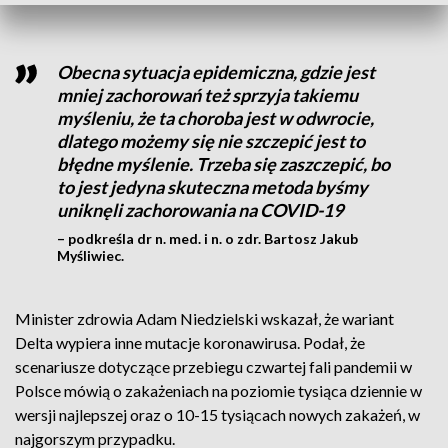
Obecna sytuacja epidemiczna, gdzie jest
mniej zachorowań też sprzyja takiemu
myśleniu, że ta choroba jest w odwrocie,
dlatego możemy się nie szczepić jest to
błędne myślenie. Trzeba się zaszczepić, bo
to jest jedyna skuteczna metoda byśmy
uniknęli zachorowania na COVID-19
– podkreśla dr n. med. i n. o zdr. Bartosz Jakub
Myśliwiec.
Minister zdrowia Adam Niedzielski wskazał, że wariant
Delta wypiera inne mutacje koronawirusa. Podał, że
scenariusze dotyczące przebiegu czwartej fali pandemii w
Polsce mówią o zakażeniach na poziomie tysiąca dziennie w
wersji najlepszej oraz o 10-15 tysiącach nowych zakażeń, w
najgorszym przypadku.