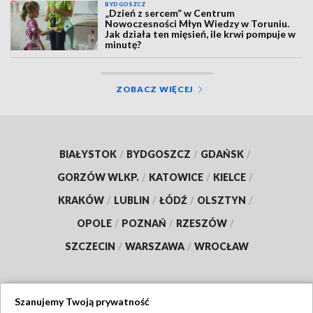
BYDGOSZCZ
„Dzień z sercem” w Centrum
Nowoczesności Młyn Wiedzy w Toruniu.
Jak działa ten mięsień, ile krwi pompuje w
minutę?
ZOBACZ WIĘCEJ
BIAŁYSTOK
/
BYDGOSZCZ
/
GDAŃSK
/
GORZÓW WLKP.
/
KATOWICE
/
KIELCE
/
KRAKÓW
/
LUBLIN
/
ŁÓDŹ
/
OLSZTYN
/
OPOLE
/
POZNAŃ
/
RZESZÓW
/
SZCZECIN
/
WARSZAWA
/
WROCŁAW
Szanujemy Twoją prywatność
Dołącz do nas: