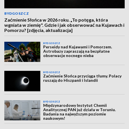
BYDGOSZCZ
Zaćmienie Słońca w 2026 roku. „To potęga, która
wgniata w ziemię". Gdzie i jak obserwować na Kujawach i
Pomorzu? [zdjęcia, aktualizacja]
BYDGOSZCZ
Perseidy nad Kujawami i Pomorzem.
Astrobazy zapraszają na bezpłatne
obserwacje nocnego nieba
BYDGOSZCZ
Zaćmienie Słońca przyciąga tłumy. Polacy
ruszają do Hiszpanii i Islandii
BYDGOSZCZ
Międzynarodowy Instytut Chemii
Analitycznej PAN już działa w Toruniu.
Badania na najwyższym poziomie
naukowym!