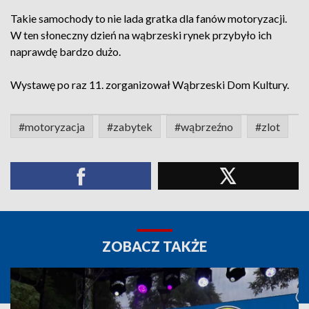
Takie samochody to nie lada gratka dla fanów motoryzacji.
W ten słoneczny dzień na wąbrzeski rynek przybyło ich
naprawdę bardzo dużo.
Wystawę po raz 11. zorganizował Wąbrzeski Dom Kultury.
#motoryzacja
#zabytek
#wąbrzeźno
#zlot
ZOBACZ TAKŻE