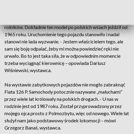
nich mają bogatą przeszłość.
Ursus C 45 to ciągnik, który przez wiele lat wspierał polskich
rolników. Dokładnie ten model po polskich wsiach jeździł od
1965 roku. Uruchomienie tego pojazdu stanowiło i nadal
stanowi nie lada wyzwanie. - Jestem właścicielem tego, ale
sam się boję odpalać, żeby mi można powiedzieć ręki nie
urwało. Bo to jest taka siła, że w odpowiednim momencie
trzeba wyciągnąć kierownicę – opowiada Dariusz
Wiśniewski, wystawca.
Na wystawie zabytkowych pojazdów nie mogło zabraknąć
Fiata 126 P. Samochody potocznie nazywane „maluchami”
przez wiele lat królowały na polskich drogach. - U nas w
rodzinie jest od 1987 roku. Został przyprowadzony przez
mojego ojca prosto z Polmozbytu, więc od nowego. Wiele lat
służył nam jako podstawowy środek lokomocji – mówi
Grzegorz Banaś, wystawca.