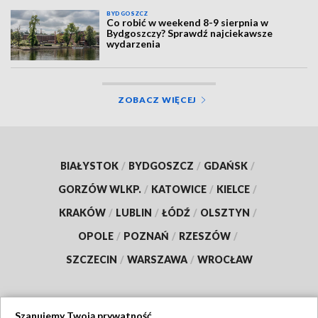
BYDGOSZCZ
Co robić w weekend 8-9 sierpnia w
Bydgoszczy? Sprawdź najciekawsze
wydarzenia
ZOBACZ WIĘCEJ
BIAŁYSTOK
/
BYDGOSZCZ
/
GDAŃSK
/
GORZÓW WLKP.
/
KATOWICE
/
KIELCE
/
KRAKÓW
/
LUBLIN
/
ŁÓDŹ
/
OLSZTYN
/
OPOLE
/
POZNAŃ
/
RZESZÓW
/
SZCZECIN
/
WARSZAWA
/
WROCŁAW
Szanujemy Twoją prywatność