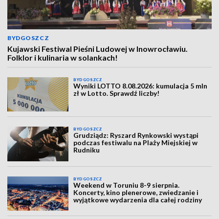
BYDGOSZCZ
Kujawski Festiwal Pieśni Ludowej w Inowrocławiu.
Folklor i kulinaria w solankach!
BYDGOSZCZ
Wyniki LOTTO 8.08.2026: kumulacja 5 mln
zł w Lotto. Sprawdź liczby!
BYDGOSZCZ
Grudziądz: Ryszard Rynkowski wystąpi
podczas festiwalu na Plaży Miejskiej w
Rudniku
BYDGOSZCZ
Weekend w Toruniu 8-9 sierpnia.
Koncerty, kino plenerowe, zwiedzanie i
wyjątkowe wydarzenia dla całej rodziny