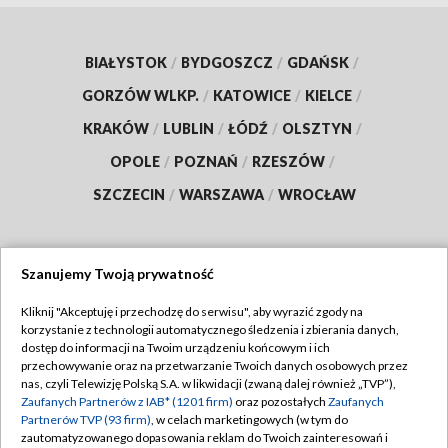
BIAŁYSTOK
/
BYDGOSZCZ
/
GDAŃSK
/
GORZÓW WLKP.
/
KATOWICE
/
KIELCE
/
KRAKÓW
/
LUBLIN
/
ŁÓDŹ
/
OLSZTYN
/
OPOLE
/
POZNAŃ
/
RZESZÓW
/
SZCZECIN
/
WARSZAWA
/
WROCŁAW
Szanujemy Twoją prywatność
Dołącz do nas:
Kliknij "Akceptuję i przechodzę do serwisu", aby wyrazić zgody na
korzystanie z technologii automatycznego śledzenia i zbierania danych,
TVP
dostęp do informacji na Twoim urządzeniu końcowym i ich
Abonament TVP
przechowywanie oraz na przetwarzanie Twoich danych osobowych przez
Regulamin TVP
nas, czyli Telewizję Polską S.A. w likwidacji (zwaną dalej również „TVP”),
Emisja w TVP
Polityka prywatności
Zaufanych Partnerów z IAB* (1201 firm)
oraz pozostałych
Zaufanych
Partnerów TVP (93 firm)
, w celach marketingowych (w tym do
Centrum informacji TVP
Moje zgody
zautomatyzowanego dopasowania reklam do Twoich zainteresowań i