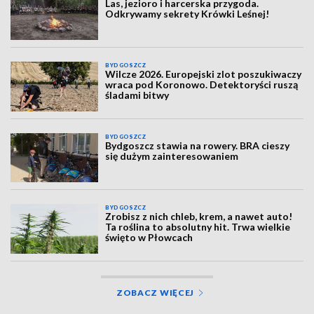
Las, jezioro i harcerska przygoda.
Odkrywamy sekrety Krówki Leśnej!
BYDGOSZCZ
Wilcze 2026. Europejski zlot poszukiwaczy
wraca pod Koronowo. Detektoryści ruszą
śladami bitwy
BYDGOSZCZ
Bydgoszcz stawia na rowery. BRA cieszy
się dużym zainteresowaniem
BYDGOSZCZ
Zrobisz z nich chleb, krem, a nawet auto!
Ta roślina to absolutny hit. Trwa wielkie
święto w Płowcach
ZOBACZ WIĘCEJ