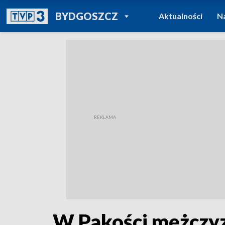
POWRÓT DO
BYDGOSZCZ
Aktualności
N
TVP REGIONY
W Pakości mężczyz