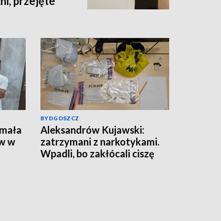
i, przejęte
ów [wideo]
BYDGOSZCZ
ymała
Aleksandrów Kujawski:
w w
zatrzymani z narkotykami.
Wpadli, bo zakłócali ciszę
nocną
pobytu