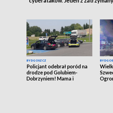
cyberataków. Jeden z zatrzyman
trafił do aresztu [wideo]
BYDGOSZCZ
BYDGO
Policjant odebrał poród na
Wielk
drodze pod Golubiem-
Szwed
Dobrzyniem! Mama i
Ogrom
noworodek czują się dobrze
zdjęci
[wideo]