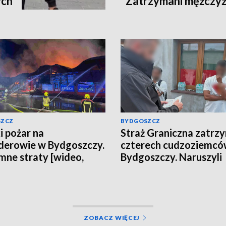
ych
Zatrzymani mężczyźn
kilogramy narkotyk
SZCZ
BYDGOSZCZ
i pożar na
Straż Graniczna zatrz
erowie w Bydgoszczy.
czterech cudzoziemcó
ne straty [wideo,
Bydgoszczy. Naruszyli
a, aktualizacja]
obowiązujące przepisy
dotyczące legalności 
ZOBACZ WIĘCEJ