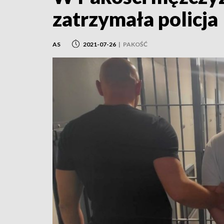
zatrzymała policja
AS
2021-07-26
|
PAKOŚĆ