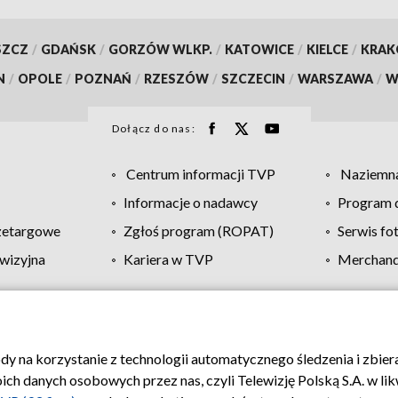
SZCZ
/
GDAŃSK
/
GORZÓW WLKP.
/
KATOWICE
/
KIELCE
/
KRA
N
/
OPOLE
/
POZNAŃ
/
RZESZÓW
/
SZCZECIN
/
WARSZAWA
/
W
Dołącz do nas:
Centrum informacji TVP
Naziemna
Informacje o nadawcy
Program d
zetargowe
Zgłoś program (ROPAT)
Serwis fo
wizyjna
Kariera w TVP
Merchandi
Polityka prywatności
Moje zgody
Pomoc
Biuro re
ody na korzystanie z technologii automatycznego śledzenia i zbie
 danych osobowych przez nas, czyli Telewizję Polską S.A. w likw