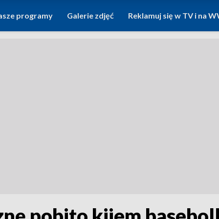
asze programy
Galerie zdjęć
Reklamuj się w TV i na
nę pobito kijem basebo