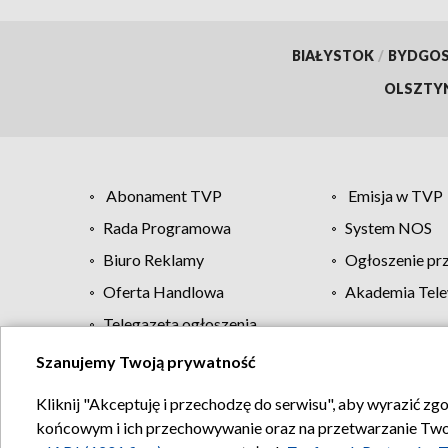
BIAŁYSTOK
/
BYDGO
OLSZTY
Abonament TVP
Emisja w TVP
Rada Programowa
System NOS
Biuro Reklamy
Ogłoszenie pr
Oferta Handlowa
Akademia Tele
Telegazeta ogłoszenia
Szanujemy Twoją prywatność
Regulamin TVP
Kliknij "Akceptuję i przechodzę do serwisu", aby wyrazić zg
końcowym i ich przechowywanie oraz na przetwarzanie Twoich