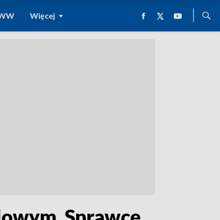
 WWW
Więcej
llowym. Sprawcę