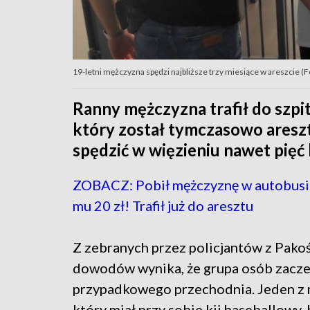
19-letni mężczyzna spędzi najbliższe trzy miesiące w areszcie (
Ranny mężczyzna trafił do szpit
który został tymczasowo aresz
spędzić w więzieniu nawet pięć l
ZOBACZ: Pobił mężczyznę w autobusie
mu 20 zł! Trafił już do aresztu
Z zebranych przez policjantów z Pako
dowodów wynika, że grupa osób zacze
przypadkowego przechodnia. Jeden z 
który miał przy sobie kij baseballowy