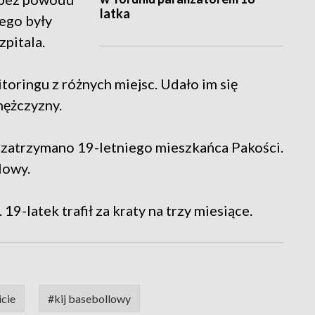
latka
ego były
zpitala.
toringu z różnych miejsc. Udało im się
mężczyzny.
y zatrzymano 19-letniego mieszkańca Pakości.
lowy.
19-latek trafił za kraty na trzy miesiące.
cie
#kij basebollowy