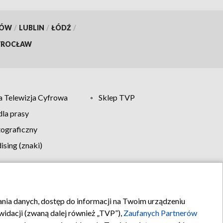
KÓW
/
LUBLIN
/
ŁÓDŹ
/
ROCŁAW
 Telewizja Cyfrowa
Sklep TVP
la prasy
tograficzny
sing (znaki)
klamy
Kontakt
rania danych, dostęp do informacji na Twoim urządzeniu
idacji (zwaną dalej również „TVP”),
Zaufanych Partnerów