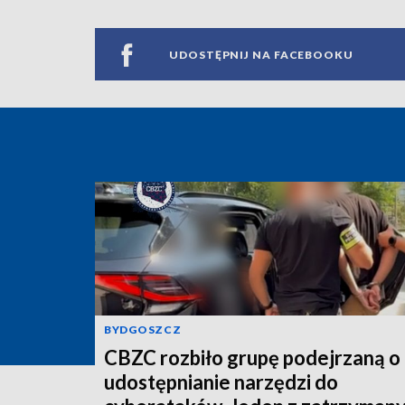
UDOSTĘPNIJ NA FACEBOOKU
BYDGOSZCZ
CBZC rozbiło grupę podejrzaną o
udostępnianie narzędzi do