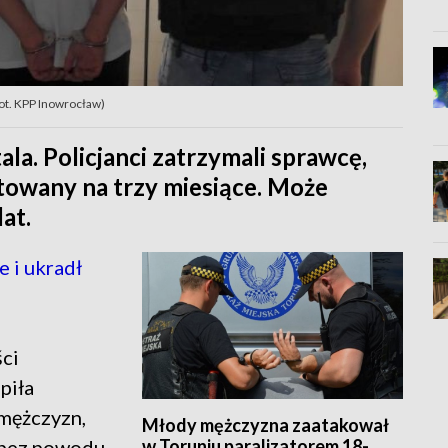
Fot. KPP Inowrocław)
ala. Policjanci zatrzymali sprawcę,
towany na trzy miesiące. Może
at.
 i ukradł
ści
piła
mężczyzn,
Młody mężczyzna zaatakował
w Toruniu paralizatorem 18-
, bez powodu