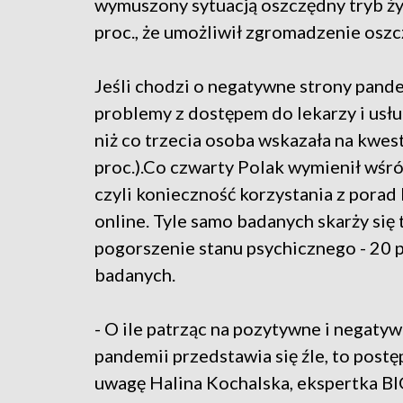
wymuszony sytuacją oszczędny tryb życi
proc., że umożliwił zgromadzenie oszc
Jeśli chodzi o negatywne strony pandem
problemy z dostępem do lekarzy i usł
niż co trzecia osoba wskazała na kwes
proc.).Co czwarty Polak wymienił wśró
czyli konieczność korzystania z porad
online. Tyle samo badanych skarży się t
pogorszenie stanu psychicznego - 20 p
badanych.
- O ile patrząc na pozytywne i negaty
pandemii przedstawia się źle, to post
uwagę Halina Kochalska, ekspertka BIG