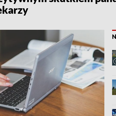
ekarzy
N