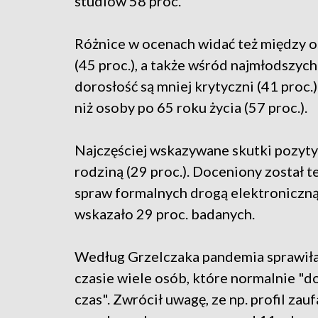
studiów 58 proc.
Różnice w ocenach widać też między os
(45 proc.), a także wśród najmłodszy
dorosłość są mniej krytyczni (41 pro
niż osoby po 65 roku życia (57 proc.).
Najczęściej wskazywane skutki pozytyw
rodziną (29 proc.). Doceniony został t
spraw formalnych drogą elektroniczną,
wskazało 29 proc. badanych.
Według Grzelczaka pandemia sprawiła,
czasie wiele osób, które normalnie "do
czas". Zwrócił uwagę, ze np. profil zau