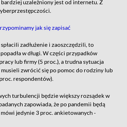
bardziej uzależniony jest od internetu. Z
cyberprzestępczości.
zypominamy jak się zapisać
płacili zadłużenie i zaoszczędzili, to
 popadła w długi. W części przypadków
acy lub firmy (5 proc.), a trudna sytuacja
musieli zwrócić się po pomoc do rodziny lub
 proc. respondentów).
ych turbulencji będzie większy rozsądek w
badanych zapowiada, że po pandemii będą
i mówi jedynie 3 proc. ankietowanych -