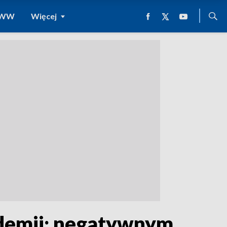
 WWW
Więcej
demii; negatywnym