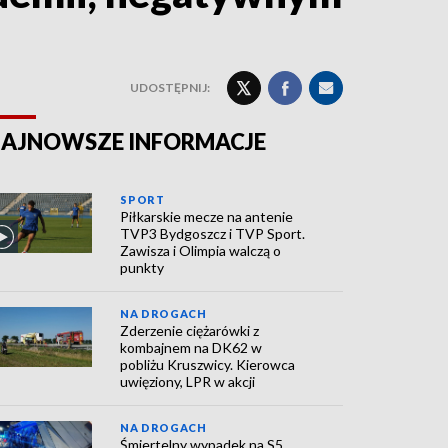
UDOSTĘPNIJ:
AJNOWSZE INFORMACJE
SPORT
Piłkarskie mecze na antenie
TVP3 Bydgoszcz i TVP Sport.
Zawisza i Olimpia walczą o
punkty
NA DROGACH
Zderzenie ciężarówki z
kombajnem na DK62 w
pobliżu Kruszwicy. Kierowca
uwięziony, LPR w akcji
NA DROGACH
Śmiertelny wypadek na S5