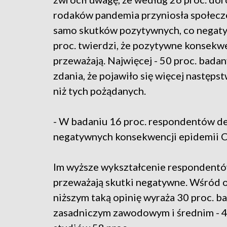
rodaków pandemia przyniosła społecz
samo skutków pozytywnych, co negat
proc. twierdzi, że pozytywne konsekw
przeważają. Najwięcej - 50 proc. badany
zdania, że pojawiło się więcej następs
niż tych pożądanych.
- W badaniu 16 proc. respondentów dek
negatywnych konsekwencji epidemii C
Im wyższe wykształcenie respondentów
przeważają skutki negatywne. Wśród 
niższym taką opinię wyraża 30 proc. b
zasadniczym zawodowym i średnim - 4