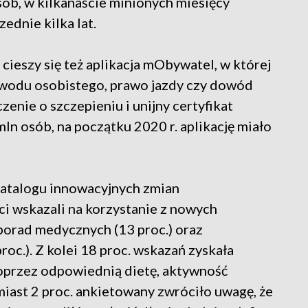
ób, w kilkanaście minionych miesięcy
ednie kilka lat.
ieszy się też aplikacja mObywatel, w której
owodu osobistego, prawo jazdy czy dowód
enie o szczepieniu i unijny certyfikat
ln osób, na początku 2020 r. aplikację miało
 katalogu innowacyjnych zmian
 wskazali na korzystanie z nowych
eporad medycznych (13 proc.) oraz
oc.). Z kolei 18 proc. wskazań zyskała
oprzez odpowiednią dietę, aktywność
miast 2 proc. ankietowany zwróciło uwagę, że