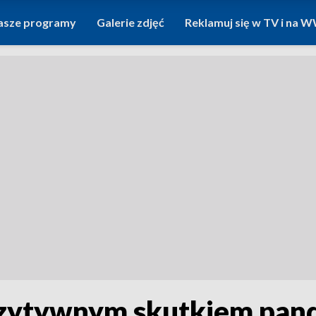
asze programy
Galerie zdjęć
Reklamuj się w TV i na
ozytywnym skutkiem pan