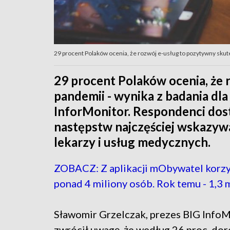
29 procent Polaków ocenia, że rozwój e-usług to pozytywny skute
29 procent Polaków ocenia, że
pandemii - wynika z badania dl
InforMonitor. Respondenci dos
następstw najczęściej wskazyw
lekarzy i usług medycznych.
ZOBACZ: Z aplikacji mObywatel korzy
ponad 4 miliony osób. Rok temu - 1,3 
Sławomir Grzelczak, prezes BIG InfoM
zwrócił uwagę, że według 26 proc. dor