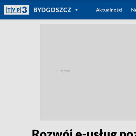
POWRÓT DO
BYDGOSZCZ
Aktualności
N
TVP REGIONY
Rozwój e-usług p