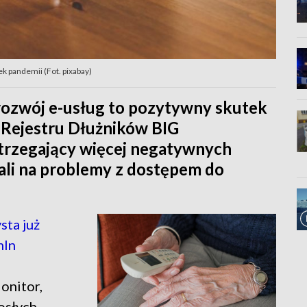
k pandemii (Fot. pixabay)
 rozwój e-usług to pozytywny skutek
a Rejestru Dłużników BIG
trzegający więcej negatywnych
ali na problemy z dostępem do
sta już
mln
onitor,
osłych