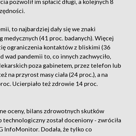
a pozwolił im spłacić długi, a kolejnych 8
zędności.
ii, to najbardziej dały się we znaki
ug medycznych (41 proc. badanych). Więcej
tię ograniczenia kontaktów z bliskimi (36
d wad pandemii to, co innych zachwyciło,
 lekarskich poza gabinetem, przez telefon lub
eż na przyrost masy ciała (24 proc.), a na
roc. Ucierpiało też zdrowie 14 proc.
wne oceny, bilans zdrowotnych skutków
ęp technologiczny został doceniony - zwróciła
 InfoMonitor. Dodała, że tylko co