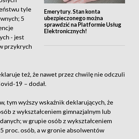
eństwu tyle
Emerytury. Stan konta
ubezpieczonego można
ywnych; 5
sprawdzić na Platformie Usług
encje
Elektronicznych!
ch - jest
tw przykrych
laruje też, że nawet przez chwilę nie odczuli
ovid-19 – dodał.
, tym wyższy wskaźnik deklarujących, że
osób z wykształceniem gimnazjalnym lub
adanych; w grupie osób z wykształceniem
5 proc. osób, a w gronie absolwentów