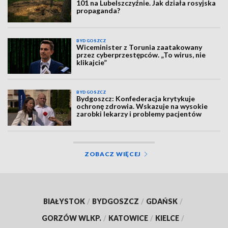
101 na Lubelszczyźnie. Jak działa rosyjska
propaganda?
BYDGOSZCZ
Wiceminister z Torunia zaatakowany
przez cyberprzestępców. „To wirus, nie
klikajcie”
BYDGOSZCZ
Bydgoszcz: Konfederacja krytykuje
ochronę zdrowia. Wskazuje na wysokie
zarobki lekarzy i problemy pacjentów
ZOBACZ WIĘCEJ
BIAŁYSTOK
/
BYDGOSZCZ
/
GDAŃSK
/
GORZÓW WLKP.
/
KATOWICE
/
KIELCE
/