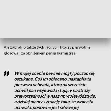
wyrazić swoje „za” i „przeciw” na sesji, bo po to są zwoływane
sesje. - Dlaczego nie przyszli? Trudno mi odpowiedzieć, z
tego co widać cel był jeden - nie mieli argumentów w tym
kierunku, żeby tę uchwałę przegłosować negatywnie – mówi
przewodniczący Rady Miejskiej w Żninie Dariusz
Kaźmierczak.
Ale zabrakło także tych radnych, którzy pierwotnie
głosowali za obniżeniem pensji burmistrza.
W mojej ocenie pewnie mogły poczuć się
oszukane. Coś im obiecano, nastąpiła ta
pierwsza uchwała, którą na szczęście
uchylił pan wojewoda stojący na straży
praworządności w naszym województwie,
a dzisiaj mamy sytuację taką, że wraca ta
uchwała, ponowne jest siłowe jej