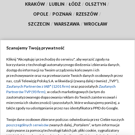
KRAKÓW
/
LUBLIN
/
ŁÓDŹ
/
OLSZTYN
/
OPOLE
/
POZNAŃ
/
RZESZÓW
/
SZCZECIN
/
WARSZAWA
/
WROCŁAW
Szanujemy Twoją prywatność
Dołącz do nas:
Kliknij "Akceptuję i przechodzę do serwisu", aby wyrazić zgody na
korzystanie z technologii automatycznego śledzenia i zbierania danych,
TVP
dostęp do informacji na Twoim urządzeniu końcowym i ich
Abonament TVP
przechowywanie oraz na przetwarzanie Twoich danych osobowych przez
Regulamin TVP
nas, czyli Telewizję Polską S.A. w likwidacji (zwaną dalej również „TVP”),
Emisja w TVP
Polityka prywatności
Zaufanych Partnerów z IAB* (1201 firm)
oraz pozostałych
Zaufanych
Partnerów TVP (93 firm)
, w celach marketingowych (w tym do
Centrum informacji TVP
Moje zgody
zautomatyzowanego dopasowania reklam do Twoich zainteresowań i
mierzenia ich skuteczności) i pozostałych, które wskazujemy poniżej, a
Naziemna Telewizja Cyfrowa
Pomoc
także zgody na udostępnianie przez nas identyfikatora PPID do Google.
Sklep TVP
Biuro reklamy
Twoje dane osobowe zbierane podczas odwiedzania przez Ciebie naszych
Rada Programowa
Kontakt
poszczególnych serwisów
zwanych dalej „Portalem”, w tym informacje
zapisywane za pomocą technologii takich jak: pliki cookie, sygnalizatory
System NOS