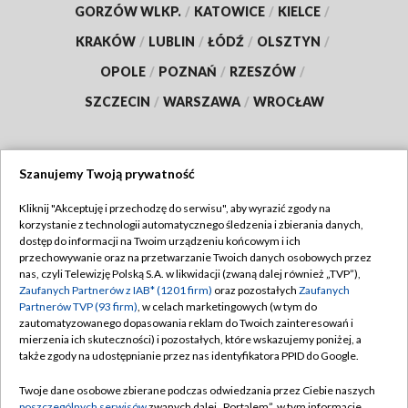
GORZÓW WLKP.
/
KATOWICE
/
KIELCE
/
KRAKÓW
/
LUBLIN
/
ŁÓDŹ
/
OLSZTYN
/
OPOLE
/
POZNAŃ
/
RZESZÓW
/
SZCZECIN
/
WARSZAWA
/
WROCŁAW
Szanujemy Twoją prywatność
Dołącz do nas:
Kliknij "Akceptuję i przechodzę do serwisu", aby wyrazić zgody na
korzystanie z technologii automatycznego śledzenia i zbierania danych,
TVP
dostęp do informacji na Twoim urządzeniu końcowym i ich
Abonament TVP
przechowywanie oraz na przetwarzanie Twoich danych osobowych przez
Regulamin TVP
nas, czyli Telewizję Polską S.A. w likwidacji (zwaną dalej również „TVP”),
Emisja w TVP
Polityka prywatności
Zaufanych Partnerów z IAB* (1201 firm)
oraz pozostałych
Zaufanych
Partnerów TVP (93 firm)
, w celach marketingowych (w tym do
Centrum informacji TVP
Moje zgody
zautomatyzowanego dopasowania reklam do Twoich zainteresowań i
mierzenia ich skuteczności) i pozostałych, które wskazujemy poniżej, a
Naziemna Telewizja Cyfrowa
Pomoc
także zgody na udostępnianie przez nas identyfikatora PPID do Google.
Sklep TVP
Biuro reklamy
Twoje dane osobowe zbierane podczas odwiedzania przez Ciebie naszych
Rada Programowa
poszczególnych serwisów
zwanych dalej „Portalem”, w tym informacje