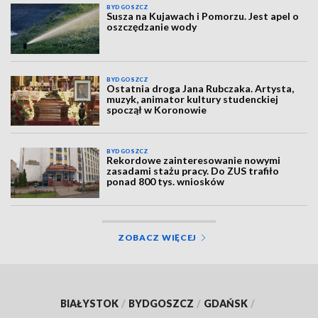
BYDGOSZCZ
Susza na Kujawach i Pomorzu. Jest apel o
oszczędzanie wody
BYDGOSZCZ
Ostatnia droga Jana Rubczaka. Artysta,
muzyk, animator kultury studenckiej
spoczął w Koronowie
BYDGOSZCZ
Rekordowe zainteresowanie nowymi
zasadami stażu pracy. Do ZUS trafiło
ponad 800 tys. wniosków
ZOBACZ WIĘCEJ
BIAŁYSTOK
/
BYDGOSZCZ
/
GDAŃSK
/