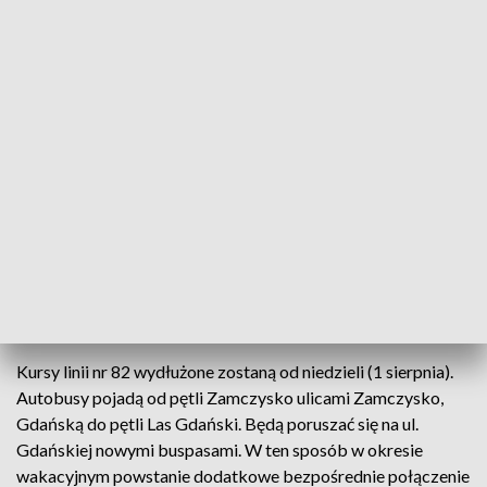
Rozkłady jazdy dostępne są na stronie ZDMIKP (fot. MZK Bydgoszcz)
Od 1 sierpnia do 29 sierpnia w weekendy większość
kursów linii nr 82 wydłużona zostanie do pętli Las
Gdański. W ten sposób powstanie kolejne
bezpośrednie połączenie Fordonu z Myślęcinkiem.
Kursy linii nr 82 wydłużone zostaną od niedzieli (1 sierpnia).
Autobusy pojadą od pętli Zamczysko ulicami Zamczysko,
Gdańską do pętli Las Gdański. Będą poruszać się na ul.
Gdańskiej nowymi buspasami. W ten sposób w okresie
wakacyjnym powstanie dodatkowe bezpośrednie połączenie