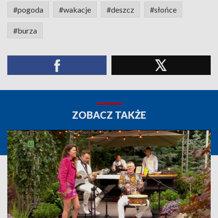
#pogoda
#wakacje
#deszcz
#słońce
#burza
ZOBACZ TAKŻE