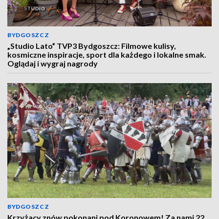
BYDGOSZCZ
„Studio Lato” TVP3 Bydgoszcz: Filmowe kulisy,
kosmiczne inspiracje, sport dla każdego i lokalne smak.
Oglądaj i wygraj nagrody
BYDGOSZCZ
Krzyżacy znów pokonani pod Koronowem! Za nami 22.