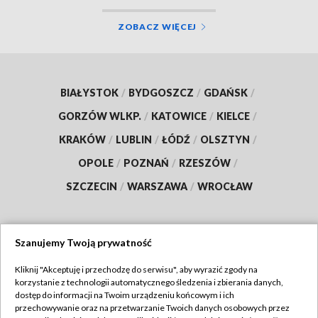
ZOBACZ WIĘCEJ
BIAŁYSTOK
/
BYDGOSZCZ
/
GDAŃSK
/
GORZÓW WLKP.
/
KATOWICE
/
KIELCE
/
KRAKÓW
/
LUBLIN
/
ŁÓDŹ
/
OLSZTYN
/
OPOLE
/
POZNAŃ
/
RZESZÓW
/
SZCZECIN
/
WARSZAWA
/
WROCŁAW
Szanujemy Twoją prywatność
Dołącz do nas:
Kliknij "Akceptuję i przechodzę do serwisu", aby wyrazić zgody na
korzystanie z technologii automatycznego śledzenia i zbierania danych,
TVP
dostęp do informacji na Twoim urządzeniu końcowym i ich
Abonament TVP
przechowywanie oraz na przetwarzanie Twoich danych osobowych przez
Regulamin TVP