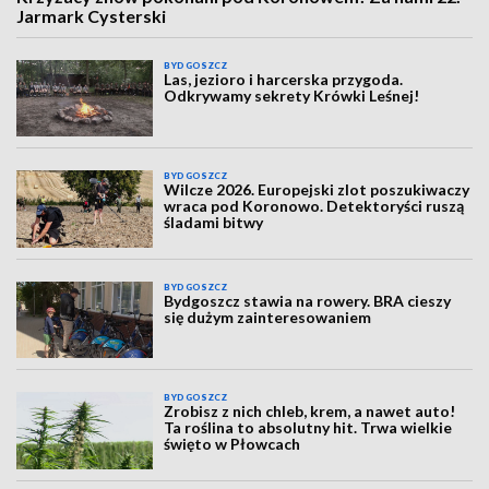
Jarmark Cysterski
BYDGOSZCZ
Las, jezioro i harcerska przygoda.
Odkrywamy sekrety Krówki Leśnej!
BYDGOSZCZ
Wilcze 2026. Europejski zlot poszukiwaczy
wraca pod Koronowo. Detektoryści ruszą
śladami bitwy
BYDGOSZCZ
Bydgoszcz stawia na rowery. BRA cieszy
się dużym zainteresowaniem
BYDGOSZCZ
Zrobisz z nich chleb, krem, a nawet auto!
Ta roślina to absolutny hit. Trwa wielkie
święto w Płowcach