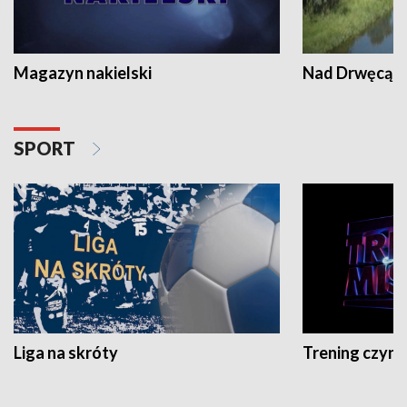
Magazyn nakielski
Nad Drwęcą
SPORT
Liga na skróty
Trening czyni 