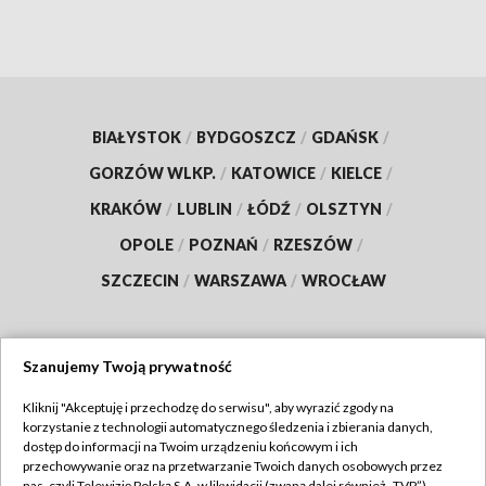
BIAŁYSTOK
/
BYDGOSZCZ
/
GDAŃSK
/
GORZÓW WLKP.
/
KATOWICE
/
KIELCE
/
KRAKÓW
/
LUBLIN
/
ŁÓDŹ
/
OLSZTYN
/
OPOLE
/
POZNAŃ
/
RZESZÓW
/
SZCZECIN
/
WARSZAWA
/
WROCŁAW
Szanujemy Twoją prywatność
Dołącz do nas:
Kliknij "Akceptuję i przechodzę do serwisu", aby wyrazić zgody na
korzystanie z technologii automatycznego śledzenia i zbierania danych,
TVP
dostęp do informacji na Twoim urządzeniu końcowym i ich
Abonament TVP
przechowywanie oraz na przetwarzanie Twoich danych osobowych przez
Regulamin TVP
nas, czyli Telewizję Polską S.A. w likwidacji (zwaną dalej również „TVP”),