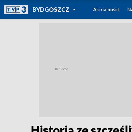
POWRÓT DO
BYDGOSZCZ
Aktualności
N
TVP REGIONY
Historia ze szczęś