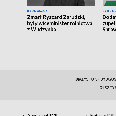
BYDGOSZCZ
BYDGO
Zmarł Ryszard Zarudzki,
Dodat
były wiceminister rolnictwa
zupeł
z Wudzynka
Spraw
świad
BIAŁYSTOK
/
BYDGO
OLSZTY
Abonament TVP
Emisja w TVP