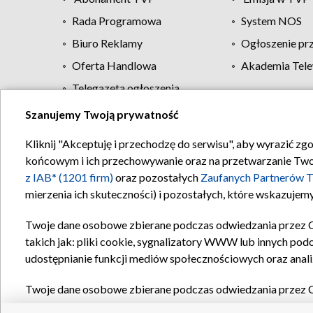
Rada Programowa
System NOS
Biuro Reklamy
Ogłoszenie pr
Oferta Handlowa
Akademia Tele
Telegazeta ogłoszenia
Szanujemy Twoją prywatność
Regulamin TVP
Kliknij "Akceptuję i przechodzę do serwisu", aby wyrazić zg
końcowym i ich przechowywanie oraz na przetwarzanie Twoich
z IAB* (1201 firm)
oraz pozostałych
Zaufanych Partnerów T
mierzenia ich skuteczności) i pozostałych, które wskazujemy
Twoje dane osobowe zbierane podczas odwiedzania przez 
takich jak: pliki cookie, sygnalizatory WWW lub innych pod
udostępnianie funkcji mediów społecznościowych oraz anali
Twoje dane osobowe zbierane podczas odwiedzania przez 
plików cookie, informacje o Twoich wyszukiwaniach w serwi