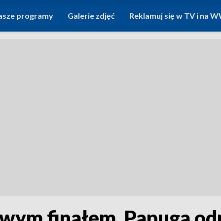
asze programy
Galerie zdjęć
Reklamuj się w TV i na
liwym finałem. Papuga od