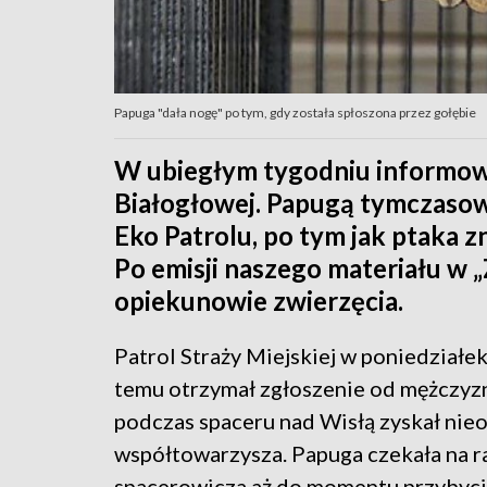
Papuga "dała nogę" po tym, gdy została spłoszona przez gołębie
W ubiegłym tygodniu informow
Białogłowej. Papugą tymczasow
Eko Patrolu, po tym jak ptaka z
Po emisji naszego materiału w „Z
opiekunowie zwierzęcia.
Patrol Straży Miejskiej w poniedziałek
temu otrzymał zgłoszenie od mężczyzn
podczas spaceru nad Wisłą zyskał nie
współtowarzysza. Papuga czekała na r
spacerowicza aż do momentu przybycia