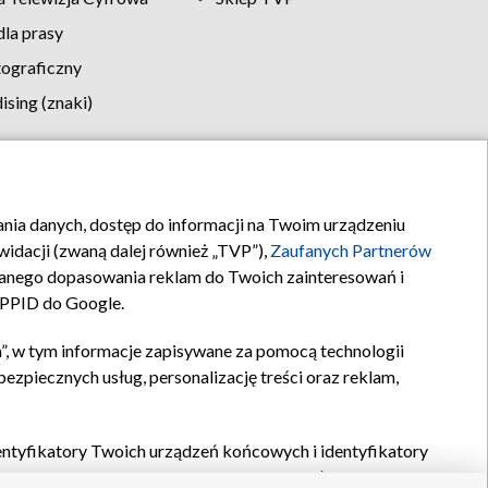
la prasy
tograficzny
sing (znaki)
klamy
Kontakt
rania danych, dostęp do informacji na Twoim urządzeniu
idacji (zwaną dalej również „TVP”),
Zaufanych Partnerów
anego dopasowania reklam do Twoich zainteresowań i
a PPID do Google.
”, w tym informacje zapisywane za pomocą technologii
zpiecznych usług, personalizację treści oraz reklam,
identyfikatory Twoich urządzeń końcowych i identyfikatory
P,
Zaufanych Partnerów z IAB
oraz pozostałych
Zaufanych