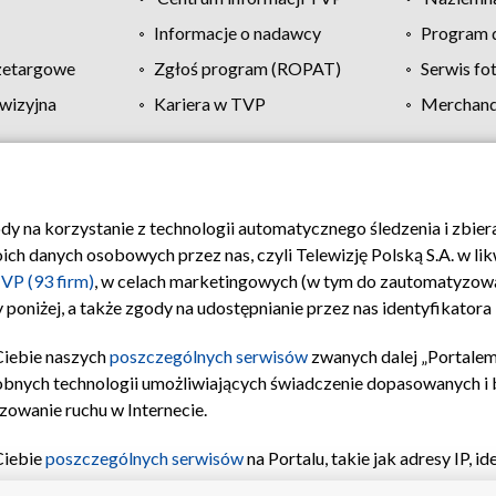
Informacje o nadawcy
Program d
zetargowe
Zgłoś program (ROPAT)
Serwis fo
wizyjna
Kariera w TVP
Merchandi
Polityka prywatności
Moje zgody
Pomoc
Biuro re
ody na korzystanie z technologii automatycznego śledzenia i zbie
 danych osobowych przez nas, czyli Telewizję Polską S.A. w likw
VP (93 firm)
, w celach marketingowych (w tym do zautomatyzow
 poniżej, a także zgody na udostępnianie przez nas identyfikator
Ciebie naszych
poszczególnych serwisów
zwanych dalej „Portalem
obnych technologii umożliwiających świadczenie dopasowanych i be
zowanie ruchu w Internecie.
Ciebie
poszczególnych serwisów
na Portalu, takie jak adresy IP, 
sach Portalu czy historia odwiedzin będą przetwarzane przez TV