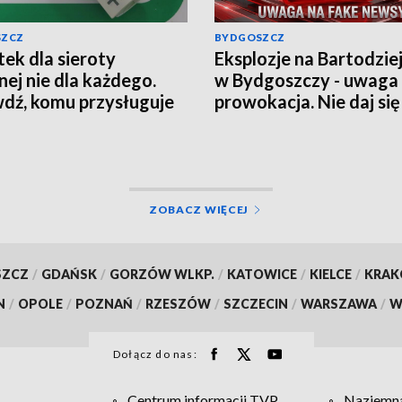
SZCZ
BYDGOSZCZ
ek dla sieroty
Eksplozje na Bartodzie
nej nie dla każdego.
w Bydgoszczy - uwaga
dź, komu przysługuje
prowokacja. Nie daj się
czenie z ZUS
wciągnąć w grę chaosu
informacyjnego
ZOBACZ WIĘCEJ
SZCZ
/
GDAŃSK
/
GORZÓW WLKP.
/
KATOWICE
/
KIELCE
/
KRA
N
/
OPOLE
/
POZNAŃ
/
RZESZÓW
/
SZCZECIN
/
WARSZAWA
/
W
Dołącz do nas:
Centrum informacji TVP
Naziemna