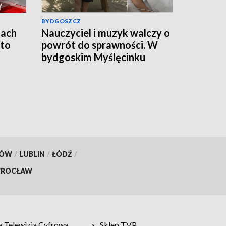
BYDGOSZCZ
jach
Nauczyciel i muzyk walczy o
 to
powrót do sprawności. W
bydgoskim Myślęcinku
odbędzie się charytatywny
„UNIT dla Jareckiego”
KÓW
/
LUBLIN
/
ŁÓDŹ
/
ROCŁAW
 Telewizja Cyfrowa
Sklep TVP