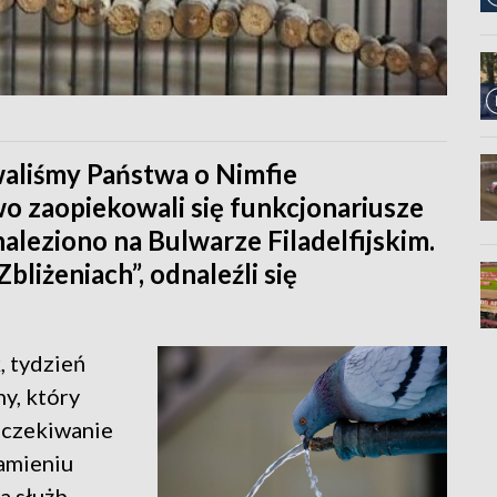
aliśmy Państwa o Nimfie
o zaopiekowali się funkcjonariusze
naleziono na Bulwarze Filadelfijskim.
bliżeniach”, odnaleźli się
, tydzień
y, który
oczekiwanie
amieniu
 służb.