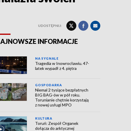
UDOSTĘPNIJ:
AJNOWSZE INFORMACJE
NA SYGNALE
Tragedia w Inowrocławiu. 47-
latek wypadł z 4. piętra
GOSPODARKA
Niemal 2 tysiące bezpłatnych
BIG BAG-ów w pół roku.
Torunianie chętnie korzystają
z nowej usługi MPO
KULTURA
Toruń: Zespół Organek
dołącza do arktycznej