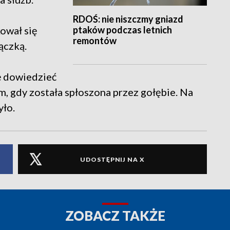
RDOŚ: nie niszczmy gniazd
ptaków podczas letnich
ował się
remontów
ączką.
ę dowiedzieć
ym, gdy została spłoszona przez gołębie. Na
yło.
UDOSTĘPNIJ NA X
ZOBACZ TAKŻE