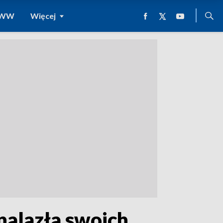
 WWW
Więcej
nalazła swoich