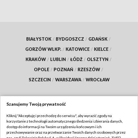
BIAŁYSTOK
/
BYDGOSZCZ
/
GDAŃSK
/
GORZÓW WLKP.
/
KATOWICE
/
KIELCE
/
KRAKÓW
/
LUBLIN
/
ŁÓDŹ
/
OLSZTYN
/
OPOLE
/
POZNAŃ
/
RZESZÓW
/
SZCZECIN
/
WARSZAWA
/
WROCŁAW
Szanujemy Twoją prywatność
Dołącz do nas:
Kliknij "Akceptuję i przechodzę do serwisu", aby wyrazić zgody na
korzystanie z technologii automatycznego śledzenia i zbierania danych,
TVP
dostęp do informacji na Twoim urządzeniu końcowym i ich
Abonament TVP
przechowywanie oraz na przetwarzanie Twoich danych osobowych przez
Regulamin TVP
nas, czyli Telewizję Polską S.A. w likwidacji (zwaną dalej również „TVP”),