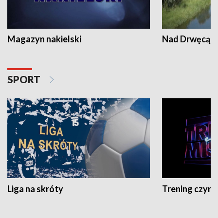
Magazyn nakielski
Nad Drwęcą
SPORT
Liga na skróty
Trening czyni 