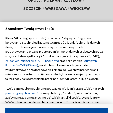
OPOLE
/
POZNAŃ
/
RZESZÓW
/
SZCZECIN
/
WARSZAWA
/
WROCŁAW
Szanujemy Twoją prywatność
Dołącz do nas:
Kliknij "Akceptuję i przechodzę do serwisu", aby wyrazić zgody na
korzystanie z technologii automatycznego śledzenia i zbierania danych,
TVP
dostęp do informacji na Twoim urządzeniu końcowym i ich
Abonament TVP
przechowywanie oraz na przetwarzanie Twoich danych osobowych przez
Regulamin TVP
nas, czyli Telewizję Polską S.A. w likwidacji (zwaną dalej również „TVP”),
Emisja w TVP
Polityka prywatności
Zaufanych Partnerów z IAB* (1201 firm)
oraz pozostałych
Zaufanych
Partnerów TVP (93 firm)
, w celach marketingowych (w tym do
Centrum informacji TVP
Moje zgody
zautomatyzowanego dopasowania reklam do Twoich zainteresowań i
mierzenia ich skuteczności) i pozostałych, które wskazujemy poniżej, a
Naziemna Telewizja Cyfrowa
Pomoc
także zgody na udostępnianie przez nas identyfikatora PPID do Google.
Sklep TVP
Biuro reklamy
Twoje dane osobowe zbierane podczas odwiedzania przez Ciebie naszych
Rada Programowa
Kontakt
poszczególnych serwisów
zwanych dalej „Portalem”, w tym informacje
zapisywane za pomocą technologii takich jak: pliki cookie, sygnalizatory
System NOS
WWW lub innych podobnych technologii umożliwiających świadczenie
dopasowanych i bezpiecznych usług, personalizację treści oraz reklam,
Informacje o nadawcy
Kanały
udostępnianie funkcji mediów społecznościowych oraz analizowanie