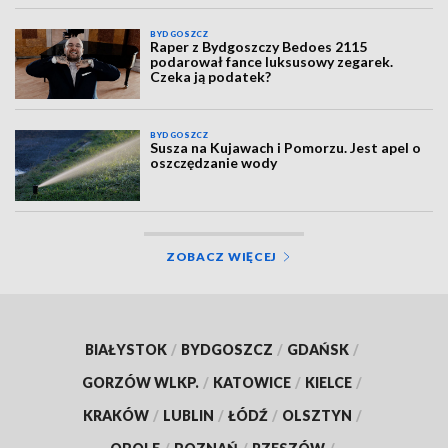
BYDGOSZCZ
Raper z Bydgoszczy Bedoes 2115
podarował fance luksusowy zegarek.
Czeka ją podatek?
BYDGOSZCZ
Susza na Kujawach i Pomorzu. Jest apel o
oszczędzanie wody
ZOBACZ WIĘCEJ
BIAŁYSTOK
/
BYDGOSZCZ
/
GDAŃSK
/
GORZÓW WLKP.
/
KATOWICE
/
KIELCE
/
KRAKÓW
/
LUBLIN
/
ŁÓDŹ
/
OLSZTYN
/