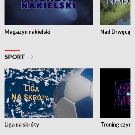
Magazyn nakielski
Nad Drwęcą
SPORT
Liga na skróty
Trening czyni 