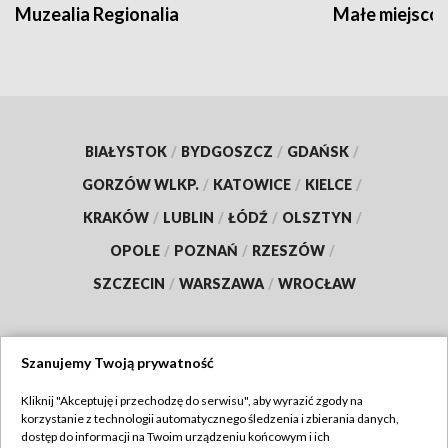
Muzealia Regionalia
Małe miejscow
BIAŁYSTOK
/
BYDGOSZCZ
/
GDAŃSK
/
GORZÓW WLKP.
/
KATOWICE
/
KIELCE
/
KRAKÓW
/
LUBLIN
/
ŁÓDŹ
/
OLSZTYN
/
OPOLE
/
POZNAŃ
/
RZESZÓW
/
SZCZECIN
/
WARSZAWA
/
WROCŁAW
Szanujemy Twoją prywatność
Dołącz do nas:
Kliknij "Akceptuję i przechodzę do serwisu", aby wyrazić zgody na
korzystanie z technologii automatycznego śledzenia i zbierania danych,
TVP
dostęp do informacji na Twoim urządzeniu końcowym i ich